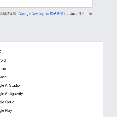
詳情請參閱《
Google Developers 網站政策
》。Java 是 Oracle
本
roid
ome
base
le AI Studio
le Antigravity
le Cloud
le Play