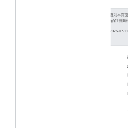
除非另有註明，否則本頁
和/或其關聯企業的註冊商
上次更新時間：2026-07-1
互動交流
Google Developer Program
Google Developer Groups
Google Developer Experts
Accelerators
Google Cloud & NVIDIA