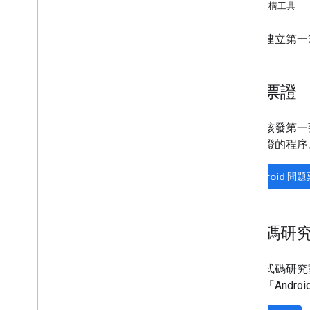
設定發卡機構帳戶
票證建構工具
取得驗證憑證
建立第一張票證
準備好建立第一
開發人員 MCP 伺服器
使用會員卡
問題票證
要求驗證
票證類別和物件
準備好核發第一張票證
新增至 Google 錢包
核發票證的程序
進階用法
Android 問
測試與上線
要求發布存取權
正式發布前測試
程式碼研
上市檢查清單
程式庫與工具
自助程式碼研究室
票證建構工具
請選擇「Andr
用戶端程式庫