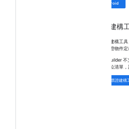
程式碼研究室
Android
範例應用程式
資源
票證建構
版本資訊
錯誤代碼
「票證建構工具
常見問題
別和票證物件定
票證範本
品牌宣傳指南
Pass Bui
效能提升秘訣
票證欄位清單，
使用限制政策
服務條款
試用票證建構