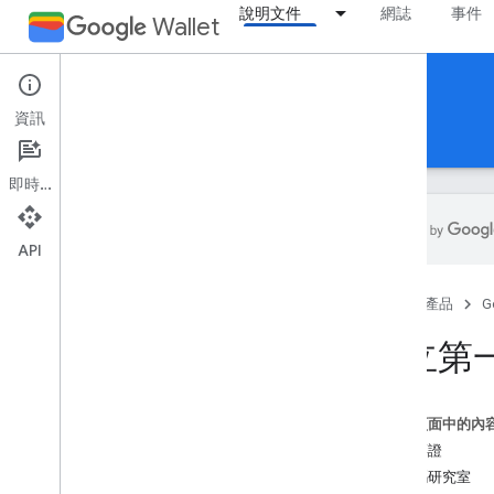
說明文件
網誌
事件
Wallet
Loyalty cards
資訊
指南
參考資料
支援
即時通訊
API
簡介
首頁
產品
G
總覽
基本概念
建立第
票證類別和物件
新增至 Google 錢包流程
這個頁面中的內
開始使用
問題票證
新手上路指南
程式碼研究室