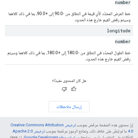
number
خط العرض المحدّد كأي قيمة في النطاق من -90.0 إلى +90.0، بما في ذلك كلاهما
وسيتم رفض القيم خارج هذه الحدود.
longitude
number
خط الطول المحدّد في النطاق من -180.0 إلى +180.0، بما في ذلك كلاهما وسيتم
رفض القيم خارج هذه الحدود.
هل كان المحتوى مفيدًا؟
إرسال ملاحظات
إنّ محتوى هذه الصفحة مرخّص بموجب
ترخيص Creative Commons Attribution
4.0‏
ما لم يُنصّ على خلاف ذلك، ونماذج الرموز مرخّصة بموجب
ترخيص Apache 2.0‏
.
للاطّلاع على التفاصيل، يُرجى مراجعة
سياسات موقع Google Developers‏
. إنّ Java