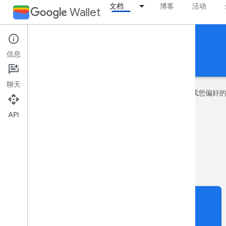
文档
博客
活动
Wallet
通用卡券
信息
指南
参考文档
支持
聊天
Google 会使用 AI 技术将内容翻译成您偏
API
feedback