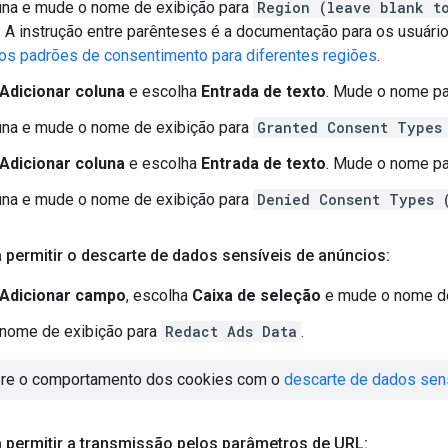
una e mude o nome de exibição para
Region (leave blank t
. A instrução entre parênteses é a documentação para os usuár
 os padrões de consentimento para diferentes regiões
.
Adicionar coluna
e escolha
Entrada de texto
. Mude o nome p
una e mude o nome de exibição para
Granted Consent Types
Adicionar coluna
e escolha
Entrada de texto
. Mude o nome p
una e mude o nome de exibição para
Denied Consent Types 
 permitir o descarte de dados sensíveis de anúncios:
Adicionar campo
, escolha
Caixa de seleção
e mude o nome d
 nome de exibição para
Redact Ads Data
.
bre o comportamento dos cookies com o
descarte de dados sen
 permitir a transmissão pelos parâmetros de URL: