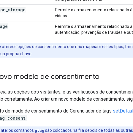
ion
_
storage
Permite o armazenamento relacionado à
vídeos.
rage
Permite o armazenamento relacionado a 
autenticação, prevenção de fraudes e out
cê oferece opções de consentimento que não mapeiam esses tipos, tamb
ua própria chave.
novo modelo de consentimento
eia as opções dos visitantes, e as verificações de consentime
ado corretamente. Ao criar um novo modelo de consentimento, si
Is do modo de consentimento do Gerenciador de tags
setDefau
ag consent
.
ante
: os comandos
gtag
são colocados na fila depois de todas as out