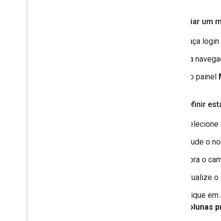
Para criar um 
Faça login
Na navega
No painel
Para definir es
Selecione 
Mude o n
Abra o ca
Atualize o
Clique em
colunas p