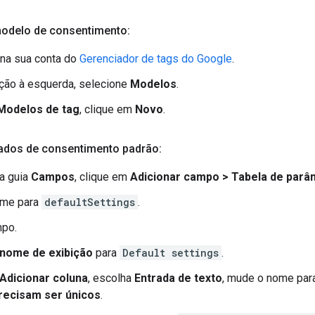
modelo de consentimento:
 na sua conta do
Gerenciador de tags do Google
.
ção à esquerda, selecione
Modelos
.
Modelos de tag
, clique em
Novo
.
tados de consentimento padrão:
a guia
Campos
, clique em
Adicionar campo > Tabela de parâ
ome para
defaultSettings
.
mpo.
nome de exibição
para
Default settings
.
Adicionar coluna
, escolha
Entrada de texto
, mude o nome pa
recisam ser únicos
.