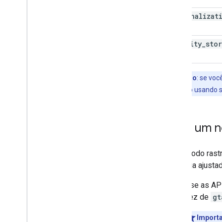
personalizat
security
_
sto
Observação
: se vo
consentimento usando s
Criar um 
Esse modo rastr
dela seja ajust
Use as AP
vez de
gt
Import