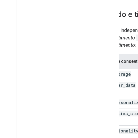
Solução de problemas
Estado e 
Resolver problemas no modo de
consentimento com o Assistente de
tags
As tags indepe
Resolver problemas com
consentimento
implementações da TCF v2
.
0
consentimento
:
Desbloquear tags do Google
Tipo de consen
ad
_
storage
ad
_
user
_
data
ad
_
personali
analytics
_
st
functionalit