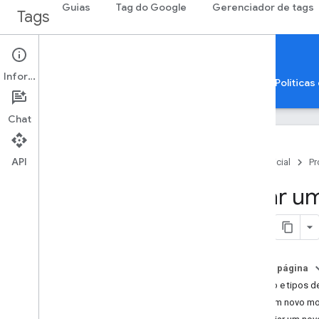
Guias
Tag do Google
Gerenciador de tags
Tags
Tag Manager
Templates
Informações
Conceitos e práticas recomendadas
Guias
Políticas
Chat
API
Página inicial
Pr
Implementar o modo de
Criar u
consentimento
Gerenciar configurações de
consentimento (Web)
Gerenciar configurações de
consentimento (app)
Nesta página
Modo de consentimento e inclusão de
tags no servidor
Estado e tipos 
Provedores de CMP: criar um modelo
Criar um novo m
do modo de consentimento