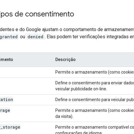
tipos de consentimento
ndentes e do Google ajustam o comportamento de armazename
granted
ou
denied
. Elas podem ter verificações integradas
timento
Descrição
Permite o armazenamento (como cookies)
Define o consentimento para enviar dados
veicular publicidade on-line.
zation
Define o consentimento para veicular pub
orage
Permite o armazenamento (como cookies)
da visita).
y
_
storage
Permite o armazenamento compatível com
configurações de idioma.