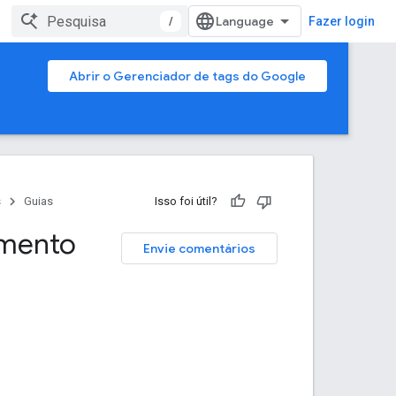
/
Fazer login
Abrir o Gerenciador de tags do Google
s
Guias
Isso foi útil?
imento
Envie comentários