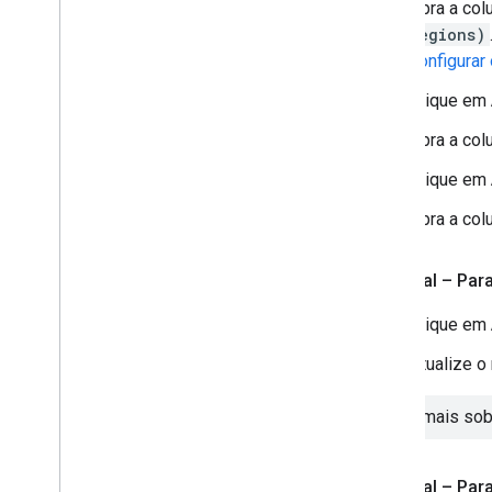
Abra a col
regions)
configurar
Clique em
Abra a col
Clique em
Abra a col
Opcional – Para
Clique em
Atualize o
Saiba mais so
Opcional – Para