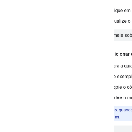
Clique em
Atualize o
Saiba mais so
Para adicionar
Abra a gui
No exemplo
Copie o có
Salve
o mo
Observação
: quand
guia
Permissões
.