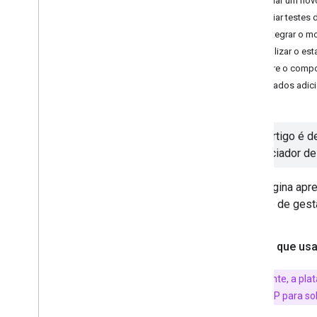
1. Criar um no
Provedores da CMP: implementar TCF
2. Criar testes
3. Integrar o 
Gerenciar segurança
Atualizar o es
Gerenciar as configurações de
Sobre o compo
privacidade
Metadados adici
Configurar e personalizar cookies
Implementar Políticas de Segurança de
Conteúdo
Implementar uma política em um
Este artigo é 
modelo de tag
Gerenciador de
Restringir a implantação de tags
Controle e acesso ao sandbox
Esta página apr
usando zonas
solução de gest
Firebase Analytics: configurar a
coleta de dados
Por que us
Gerenciar contas do Gerenciador
de tags
Gerenciar usuários e permissões
Normalmente, a plat
Configurar a verificação de dois
abreviação CMP para sol
fatores