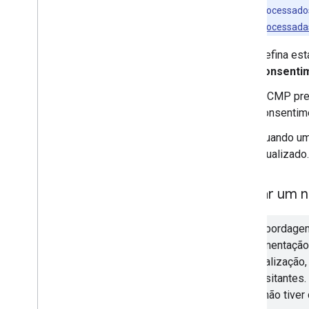
processados
processada
Defina es
consentim
A CMP prec
consentime
Quando um 
atualizado.
1
.
Criar um 
Esta abordagem
implementação 
de atualização
dos visitantes
ainda não tiver