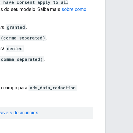
o have consent apply to all
ios do seu modelo. Saiba mais
sobre como
ara
granted
.
 (comma separated)
.
ara
denied
.
(comma separated)
.
o campo para
ads_data_redaction
.
síveis de anúncios