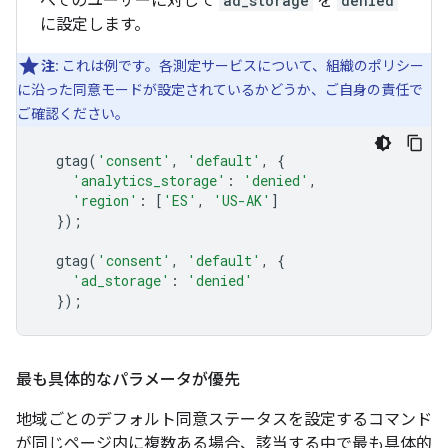
べてのユーザーに対して
ad_storage
を
denied
に設定します。
注:
これは例です。各測定サービスについて、組織のポリシー
に沿った同意モードが設定されているかどうか、ご自身の責任で
ご確認ください。
gtag
(
'consent'
,
'default'
,
{
'analytics_storage'
:
'denied'
,
'region'
:
[
'ES'
,
'US-AK'
]
});
gtag
(
'consent'
,
'default'
,
{
'ad_storage'
:
'denied'
});
最も具体的なパラメータが優先
地域ごとのデフォルト同意ステータスを設定するコマンド
が同じページ内に複数ある場合、該当する中で最も具体的