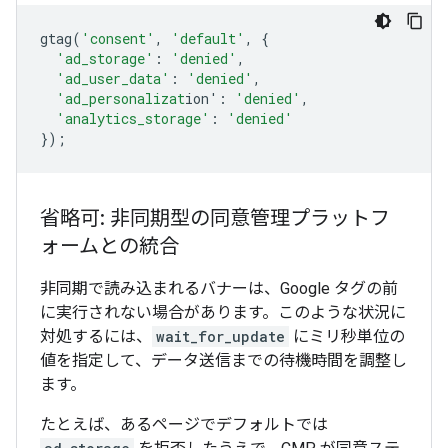
gtag
(
'consent'
,
'default'
,
{
'ad_storage'
:
'denied'
,
'ad_user_data'
:
'denied'
,
'ad_personalizat
ion'
:
'denied'
,
'analytics_storage'
:
'denied'
});
省略可: 非同期型の同意管理プラットフ
ォームとの統合
非同期で読み込まれるバナーは、Google タグの前
に実行されない場合があります。このような状況に
対処するには、
wait_for_update
にミリ秒単位の
値を指定して、データ送信までの待機時間を調整し
ます。
たとえば、あるページでデフォルトでは