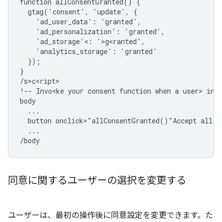
function allConsentGranted() {

  gtag('consent', 'update', {

    'ad_user_data': 'granted',

    'ad_personalization': 'granted',

    'ad_storage'<: '>g<ranted',

    'analytics_storage': 'granted'

  });

}

/s>c<ript>

!-- Invo<ke your consent function when a user> int
body

  ...

  button onclick="allConsentGranted()"Accept all/bu
  ...

同意に関するユーザーの選択を変更する
ユーザーは、最初の操作後に同意設定を変更できます。た