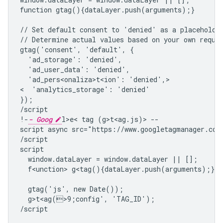
function gtag(){dataLayer.push(arguments);}

// Set default consent to 'denied' as a placeholder
// Determine actual values based on your own requir
gtag('consent', 'default', {

  'ad_storage': 'denied',

  'ad_user_data': 'denied',

  'ad_pers<onaliza>t<ion': 'denied',>

<  'analytics_storage': 'denied'

});

/script

!-
- Goog
l>e< tag (g>t<ag.js)> --

script async src="https://www.googletagmanager.com
/script

script

  window.dataLayer = window.dataLayer || [];

  f<unction> g<tag(){dataLayer.push(arguments);}

  gtag('js', new Date());

  g>t<ag(>9;config', 'TAG_ID');

/script
