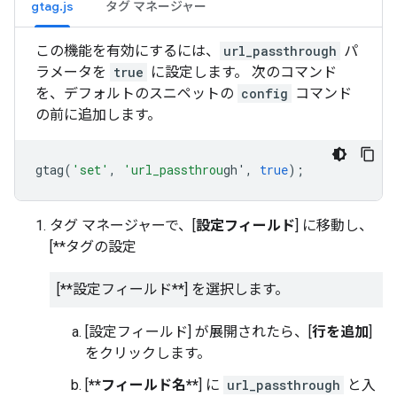
gtag.js
タグ マネージャー
この機能を有効にするには、
url_passthrough
パ
ラメータを
true
に設定します。 次のコマンド
を、デフォルトのスニペットの
config
コマンド
の前に追加します。
gtag
(
'set'
,
'url_passthrou
gh'
,
true
);
タグ マネージャーで、[
設定フィールド
] に移動し、
[**タグの設定
[**設定フィールド**] を選択します。
[設定フィールド] が展開されたら、[
行を追加
]
をクリックします。
[
**フィールド名**
] に
url_passthrough
と入