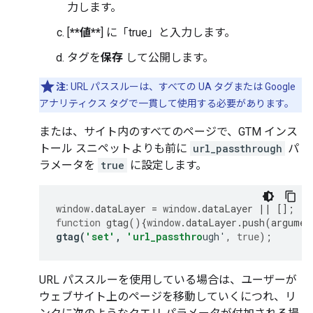
力します。
[
**値**
] に「true」と入力します。
タグを
保存
して公開します。
注:
URL パススルーは、すべての UA タグまたは Google
アナリティクス タグで一貫して使用する必要があります。
または、サイト内のすべてのページで、GTM インス
トール スニペットよりも前に
url_passthrough
パ
ラメータを
true
に設定します。
window
.
dataLayer
=
window
.
dataLayer
||
[];
function
gtag
(){
window
.
dataLayer
.
push
(
argumen
gtag
(
'set'
,
'url_passthro
u
gh'
,
true
);
URL パススルーを使用している場合は、ユーザーが
ウェブサイト上のページを移動していくにつれ、リ