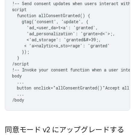
!-- Send consent updates when users interact with y
script

  function allConsentGranted() {

    gtag('consent', 'update', {

      'ad_<user_da>t<a': 'granted',

      'ad_personalization': 'grante>d<'>;,

      <'ad_storage': 'granted&#>39;,

     < 'a>nalytic<s_sto>r
age': 'granted'

    });

  }

/script

!-- Invoke your consent function when a user intera
body

  ...

  button onclick="allConsentGranted()"Accept all/bu
  ...

同意モード v2 にアップグレードする