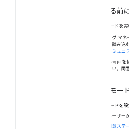
Tag Assistant を使用した同意モードの
始める前
トラブルシューティング
TCF v2
.
0 の実装に関するトラブルシ
ューティング
同意モードを実
Google タグのブロックを解除する
タグ マ
を読み込
コミュニテ
gtag.
さい。同
同意モー
同意モードを設
ユーザー
同意ステ