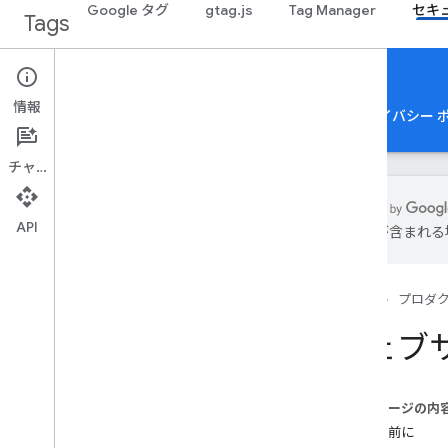
Google タグ
gtag.js
Tag Manager
セキ
Tags
Security & Privacy
情報
コンセプトとベスト プラクティス
ガイド
プライバシー 
チャット
API
は誤りが含まれる
同意モードを実装する
ウェブサイトで同意モードをセットア
ップする
ホーム
プロダ
アプリ向けの同意モードを設定する
ウェブ
AMP ページの同意モードを設定する
サーバーサイド タグ設定と同意モード
CMP プロバイダ: 同意モード テンプレ
このページの内
ートを作成する
始める前に
CMP プロバイダ: TCF を実装する