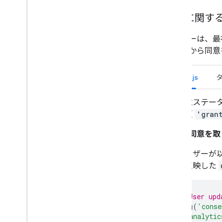
同意に関す
ユーザーは、最
パネルから同意
gtag.js
同意ステー
更（
'gran
例: 同意を
ユーザーが
を反映した
// User upd
gtag
(
'conse
'analytic