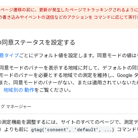
は、ページ遷移の前に、更新が発生したページでトラッキングされるよう
ookie の書き込みやイベントの送信などのアクションを コマンドに応じ
の同意ステータスを設定する
意タイプ
ごとにデフォルト値を設定します。同意モードの値は
同意モードのバナーを表示する地域に対して、デフォルトの同
モードのバナーを必要とする地域での測定を維持し、Google
また、同意モードのバナーがない、または適用されていないた
、
地域別の 動作
をご覧ください。
タグ マネージャー
の測定機能を調整するには、サイトのすべてのページで、測定
）よりも前に
gtag('consent', 'default', ...)
コマンド