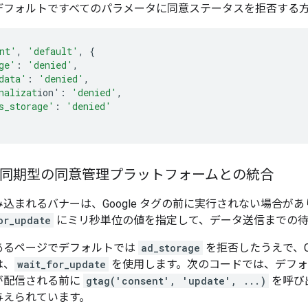
デフォルトですべてのパラメータに同意ステータスを拒否する
nt'
,
'default'
,
{
ge'
:
'denied'
,
data'
:
'denied'
,
nalizat
ion'
:
'denied'
,
s_storage'
:
'denied'
 非同期型の同意管理プラットフォームとの統合
込まれるバナーは、Google タグの前に実行されない場合が
or_update
にミリ秒単位の値を指定して、データ送信までの待
あるページでデフォルトでは
ad_storage
を拒否したうえで、C
は、
wait_for_update
を使用します。次のコードでは、デフ
が配信される前に
gtag('consent', 'update', ...)
を呼び
与えられています。