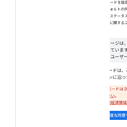
同意モードを設
デフォルトの
セキュリティ管理
同意ステータ
プライバシー設定を管理する
同意に関する
Cookie を設定、カスタマイズする
コンテンツ セキュリティ ポリシーを実
装する
タグ テンプレートにポリシーを実装す
このページは
る
象としていま
タグの導入を制限する
用してユーザー
ゾーンを使用して、アクセスを管
理、サンドボックス化する
同意モードは、
Firebase 向け Google アナリティク
ス: データ収集を設定する
ドラインに沿っ
タグ マネージャー アカウントを管理す
重要
: 同意モードは
る
ードしてください
。
ユーザーと権限を管理する
詳しくは、
欧州経済領域
2 段階認証プロセスをセットアップ
する
高度な同意
トラブルシューティング