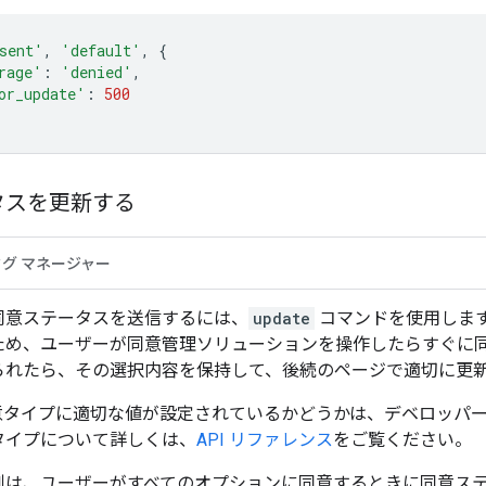
sent'
,
'default'
,
{
rage'
:
'denied'
,
or_update'
:
500
タスを更新する
タグ マネージャー
同意ステータスを送信するには、
update
コマンドを使用しま
ため、ユーザーが同意管理ソリューションを操作したらすぐに
られたら、その選択内容を保持して、後続のページで適切に更
意タイプに適切な値が設定されているかどうかは、デベロッパー
タイプについて詳しくは、
API リファレンス
をご覧ください。
例は、ユーザーがすべてのオプションに同意するときに同意ス