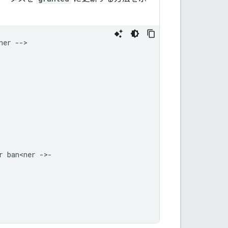
er -->

r ban<ner ->-