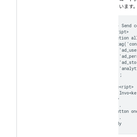
しています
<!-- Send c
<script>

function al
  gtag('con
    'ad_use
    'ad_per
    'ad_sto
    'analyt
  });

}

/s>c<ript>

!-- Invo<ke
body

  ...

  button on
  ...
