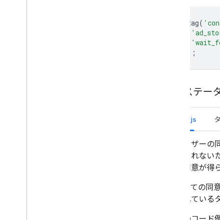
gtag
(
'con
'ad_sto
'wait_f
});
同意ステー
gtag.js
ユーザーの
持されない
の同意が得
すべての同
されている
次のコード