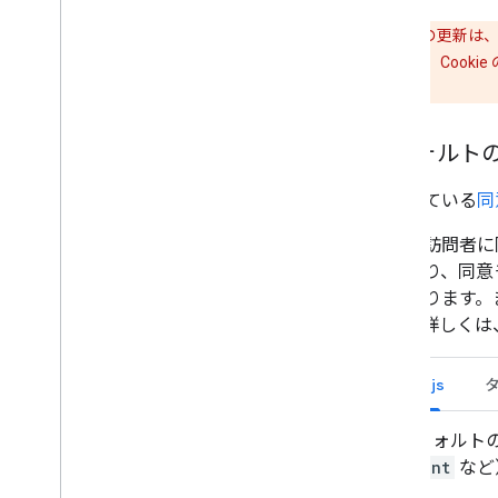
重要
: 同意の更新
Google タグは、C
にします。
デフォルト
使用している
同
サイト訪問者に
れにより、同意
うになります。
ます。詳しくは
gtag.js
デフォルト
event
など