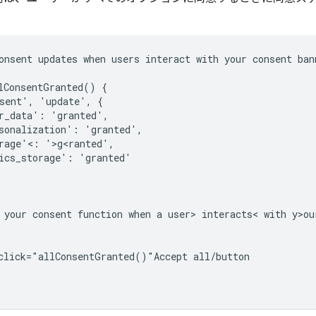
。
onsent updates when users interact with your consent bann
lConsentGranted() {

sent', 'update', {

r_data': 'granted',

sonalization': 'granted',

rage'<: '>g<ranted',

ics_storage': 'granted'

 your consent function when a user> interacts< with y>ou
click="allConsentGranted()"Accept all/button
