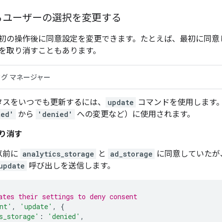
るユーザーの選択を変更する
初の操作後に同意設定を変更できます。たとえば、最初に同意
を取り消すこともあります。
タグ マネージャー
タスをいつでも更新するには、
update
コマンドを使用します。
ted'
から
'denied'
への変更など）に使用されます。
取り消す
以前に
analytics_storage
と
ad_storage
に同意していたが
update
呼び出しを送信します。
ates their settings to deny consent
nt'
,
'update'
,
{
s_storage'
:
'denied'
,