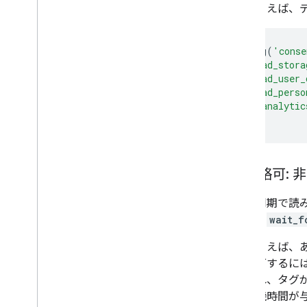
たとえば、
gtag
(
'conse
'ad_stora
'ad_user_
'ad_perso
'analytic
});
省略可:
非同期で読み
は、
wait_f
たとえば、
許可するに
され、タグ
待機時間が