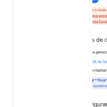
Solução de problemas
Importante
: o modo
Resolver problemas no modo de
esse recurso,
faça upgr
consentimento com o Assistente de
tags
Espaço Econômico Euro
Resolver problemas com
implementações da TCF v2
.
0
Desbloquear tags do Google
Antes de 
Antes de gerenc
SDK do Goo
Um banner 
**Dica*
consentime
Configura