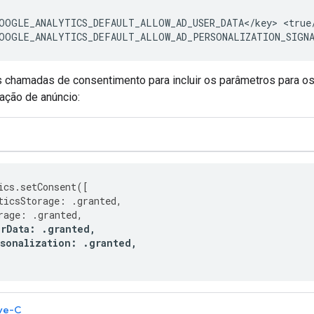
OOGLE_ANALYTICS_DEFAULT_ALLOW_AD_USER_DATA</key>
<true/
OOGLE_ANALYTICS_DEFAULT_ALLOW_AD_PERSONALIZATION_SIGNA
s chamadas de consentimento para incluir os parâmetros para o
ação de anúncio:
ics
.
setConsent
([
ticsStorage
:
.
granted
,
rage
:
.
granted
,
rData
:
.
granted
,
rsonalization
:
.
granted
,
ve-C