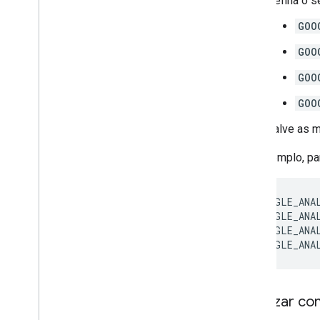
Defina o s
GOO
GOO
GOO
GOO
Salve as m
Por exemplo, pa
<key>GOOGLE_ANA
<key>GOOGLE_ANA
<key>GOOGLE_ANA
<key>GOOGLE_ANA
Atualizar c