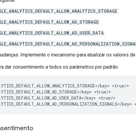
eguinte:
GLE_ANALYTICS_DEFAULT_ALLOW_ANALYTICS_STORAGE
GLE_ANALYTICS_DEFAULT_ALLOW_AD_STORAGE
GLE_ANALYTICS_DEFAULT_ALLOW_AD_USER_DATA
GLE_ANALYTICS_DEFAULT_ALLOW_AD_PERSONALIZATION_SIGNA
udanças. Implemente o mecanismo para atualizar os valores de
ra dar consentimento a todos os parâmetros por padrão:
LYTICS_DEFAULT_ALLOW_ANALYTICS_STORAGE</key>
<true/>

LYTICS_DEFAULT_ALLOW_AD_STORAGE</key>
<true/>

LYTICS_DEFAULT_ALLOW_AD_USER_DATA</key>
<true/>

LYTICS_DEFAULT_ALLOW_AD_PERSONALIZATION_SIGNALS</key>
onsentimento