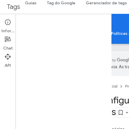
Guias
Tag do Google
Gerenciador de tags
Tags
Security & Privacy
Informações
Conceitos e práticas recomendadas
Guias
Políticas
Chat
API
preferência. As t
Implementar o modo de
consentimento
Gerenciar configurações de
Página inicial
Pr
consentimento (Web)
Configu
Gerenciar configurações de
consentimento (app)
apps
Modo de consentimento e inclusão de
tags no servidor
Provedores de CMP: criar um modelo
do modo de consentimento