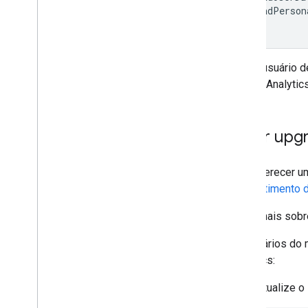
.
adPerson
])
Se um usuário d
Google Analyti
Fazer upg
Para oferecer u
consentimento d
Saiba mais sob
Os usuários do 
Analytics:
Atualize o 