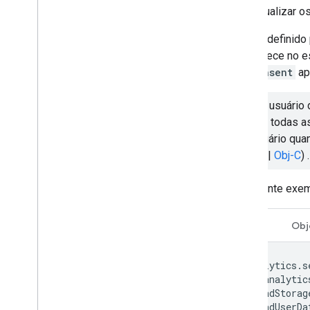
Para atualizar 
O valor definid
permanece no e
setConsent
ap
Se um usuário 
excluir todas 
do usuário quan
(
Swift
|
Obj-C
) .
O seguinte exe
Swift
Obj
Analytics
.
s
.
analytic
.
adStorag
.
adUserDa