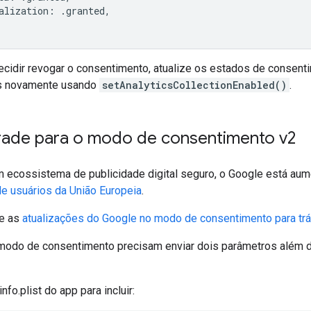
alization
:
.
granted
,
ecidir revogar o consentimento, atualize os estados de consent
cs novamente usando
setAnalyticsCollectionEnabled()
.
rade para o modo de consentimento v2
m ecossistema de publicidade digital seguro, o Google está au
e usuários da União Europeia
.
re as
atualizações do Google no modo de consentimento para tr
modo de consentimento precisam enviar dois parâmetros além
info.plist do app para incluir: