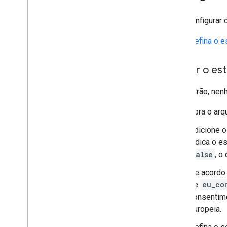
Para configurar
Defina o 
Definir o e
Por padrão, nen
Abra o arq
Adicione 
indica o e
false
, o
De acordo 
de
eu_co
consentime
Europeia.