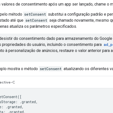
os valores de consentimento após um app ser lançado, chame o
o pelo método
setConsent
substitui a configuração padrão e pe
stado até que
setConsent
seja chamado novamente, mesmo que
enas atualiza os parâmetros especificados.
desistir do consentimento dado para armazenamento do Google A
as propriedades do usuário, incluindo o consentimento para
ad_p
to à personalização de anúncios, restaure o valor anterior para
mplo mostra o método
setConsent
atualizando os diferentes v
ective-C
etConsent
([
sStorage
:
.
granted
,
e
:
.
granted
,
ta
:
.
granted
,