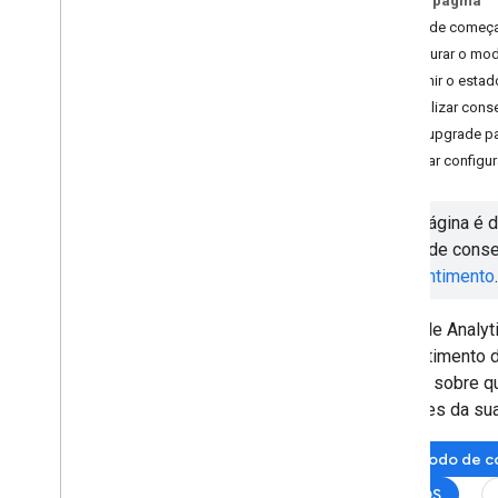
Nesta página
Provedores da CMP: implementar TCF
Antes de começ
Configurar o mo
Gerenciar segurança
Definir o esta
Gerenciar as configurações de
Atualizar cons
privacidade
Fazer upgrade p
Configurar e personalizar cookies
Verificar config
Implementar Políticas de Segurança de
Conteúdo
Implementar uma política em um
Esta página é 
modelo de tag
modo de conse
Restringir a implantação de tags
consentimento
.
Controle e acesso ao sandbox
usando zonas
Firebase Analytics: configurar a
O Google Analyt
coleta de dados
consentimento d
certeza sobre q
Gerenciar contas do Gerenciador
diretrizes da s
de tags
Gerenciar usuários e permissões
Modo de c
Configurar a verificação de dois
fatores
iOS