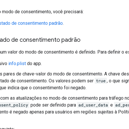
 o modo de consentimento, você precisará:
estado de consentimento padrão
.
stado de consentimento padrão
hum valor do modo de consentimento é definido. Para definir o 
uivo
info.plist
do app.
os pares de chave-valor do modo de consentimento. A chave de
stado de consentimento. Os valores podem ser
true
, o que sig
 que indica que o consentimento foi negado.
com as atualizações no modo de consentimento para tráfego n
nsent_policy
pode ser definido para
ad_user_data
e
ad_pe
nto é negado apenas para usuários em regiões sujeitas à Polít