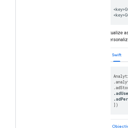
<key>G
<key>G
Atualize a
personaliz
Swift
Analyt
.
analy
.
adSto
.
adUse
.
adPe
])
Objecti