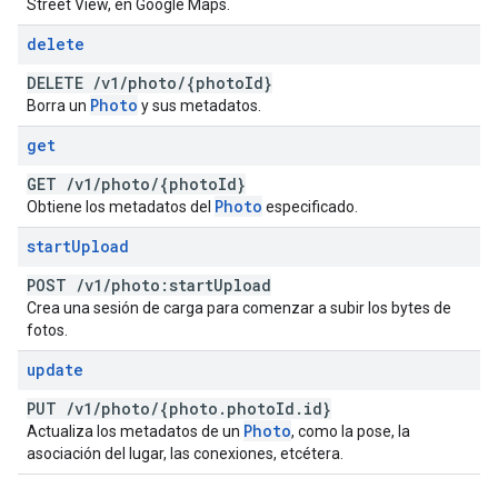
Street View, en Google Maps.
delete
DELETE
/
v1
/
photo
/
{photo
Id}
Photo
Borra un
y sus metadatos.
get
GET
/
v1
/
photo
/
{photo
Id}
Photo
Obtiene los metadatos del
especificado.
start
Upload
POST
/
v1
/
photo:start
Upload
Crea una sesión de carga para comenzar a subir los bytes de
fotos.
update
PUT
/
v1
/
photo
/
{photo
.
photo
Id
.
id}
Photo
Actualiza los metadatos de un
, como la pose, la
asociación del lugar, las conexiones, etcétera.