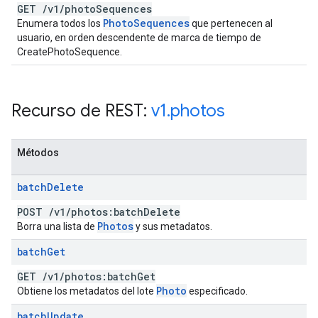
GET
/
v1
/
photo
Sequences
Photo
Sequences
Enumera todos los
que pertenecen al
usuario, en orden descendente de marca de tiempo de
CreatePhotoSequence.
Recurso de REST:
v1
.
photos
Métodos
batch
Delete
POST
/
v1
/
photos:batch
Delete
Photos
Borra una lista de
y sus metadatos.
batch
Get
GET
/
v1
/
photos:batch
Get
Photo
Obtiene los metadatos del lote
especificado.
batch
Update