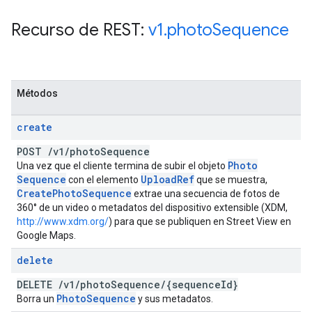
Recurso de REST:
v1
.
photo
Sequence
Métodos
create
POST
/
v1
/
photo
Sequence
Photo
Una vez que el cliente termina de subir el objeto
Sequence
Upload
Ref
con el elemento
que se muestra,
Create
Photo
Sequence
extrae una secuencia de fotos de
360° de un video o metadatos del dispositivo extensible (XDM,
http://www.xdm.org/
) para que se publiquen en Street View en
Google Maps.
delete
DELETE
/
v1
/
photo
Sequence
/
{sequence
Id}
Photo
Sequence
Borra un
y sus metadatos.