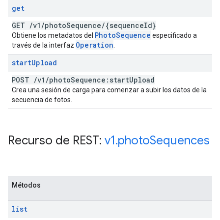
get
GET
/
v1
/
photo
Sequence
/
{sequence
Id}
Photo
Sequence
Obtiene los metadatos del
especificado a
Operation
través de la interfaz
.
start
Upload
POST
/
v1
/
photo
Sequence:start
Upload
Crea una sesión de carga para comenzar a subir los datos de la
secuencia de fotos.
Recurso de REST:
v1
.
photo
Sequences
Métodos
list