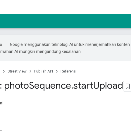
Google menggunakan teknologi AI untuk menerjemahkan konten
rjemahan AI mungkin mengandung kesalahan.
Street View
Publish API
Referensi
: photo
Sequence
.
start
Upload
ni