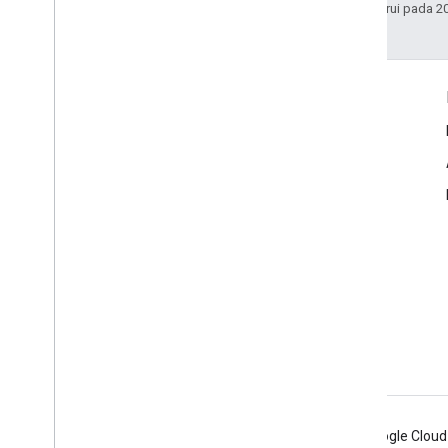
Terakhir diperbarui pada 2
Info Produk
Persyaratan Layanan Google Maps
Persyaratan Layanan Google Street View Publish API
Izin Penggunaan
Kebijakan Privasi dan Penerimaan Gambar
Panduan Atribusi Google Maps
Batas Penggunaan
Harga
Android
Chrome
Firebase
Google Cloud