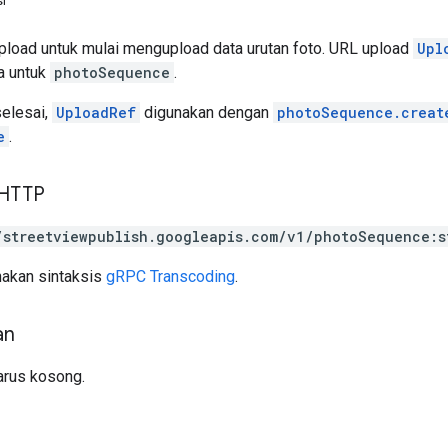
i
load untuk mulai mengupload data urutan foto. URL upload
Upl
a untuk
photoSequence
.
selesai,
UploadRef
digunakan dengan
photoSequence.creat
e
.
 HTTP
/streetviewpublish.googleapis.com/v1/photoSequence:s
akan sintaksis
gRPC Transcoding
.
an
arus kosong.