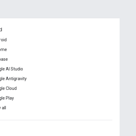
d
roid
ome
base
le AI Studio
le Antigravity
le Cloud
le Play
 all