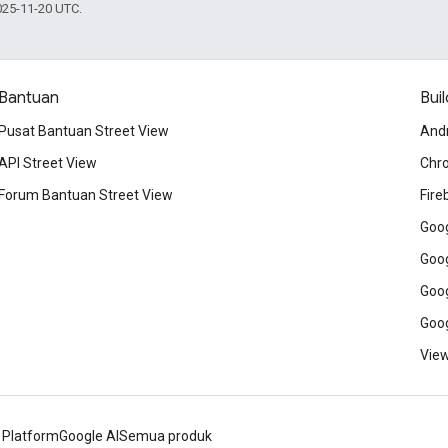
025-11-20 UTC.
Bantuan
Buil
Pusat Bantuan Street View
And
API Street View
Chr
Forum Bantuan Street View
Fire
Goog
Goog
Goog
Goog
View
 Platform
Google AI
Semua produk