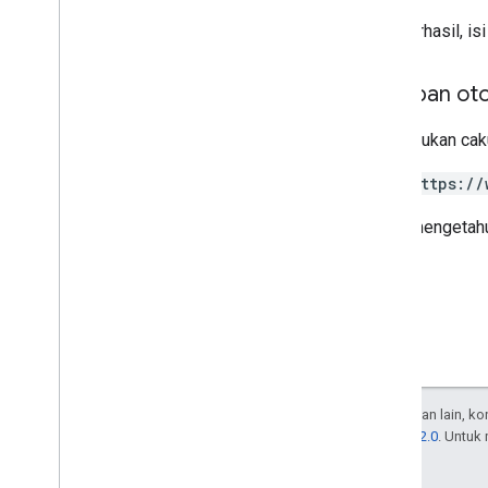
Jika berhasil, 
Cakupan oto
Memerlukan caku
https://
Untuk mengetahu
Kecuali dinyatakan lain, k
Lisensi Apache 2.0
. Untuk
afiliasinya.