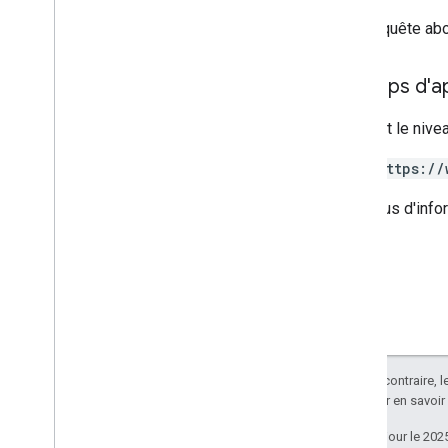
Si la requête ab
Champs d'app
Requiert le nive
https://
Pour plus d'info
Sauf indication contraire, 
Apache 2.0
. Pour en savoir
Dernière mise à jour le 202