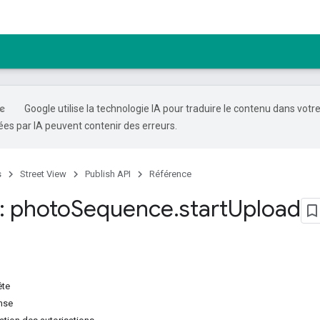
Google utilise la technologie IA pour traduire le contenu dans votr
es par IA peuvent contenir des erreurs.
s
Street View
Publish API
Référence
: photo
Sequence
.
start
Upload
ête
nse