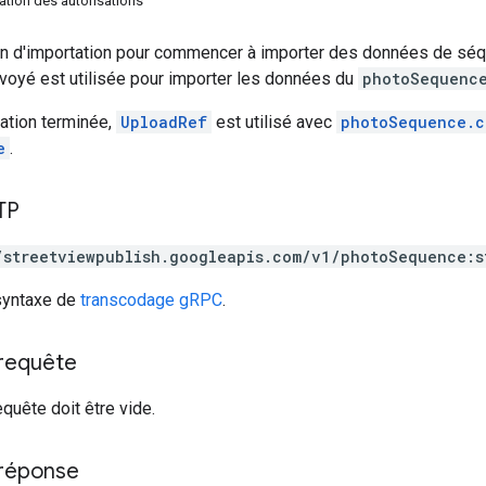
tion des autorisations
n d'importation pour commencer à importer des données de séqu
voyé est utilisée pour importer les données du
photoSequenc
tation terminée,
UploadRef
est utilisé avec
photoSequence.c
e
.
TP
/streetviewpublish.googleapis.com/v1/photoSequence:s
 syntaxe de
transcodage gRPC
.
 requête
equête doit être vide.
 réponse