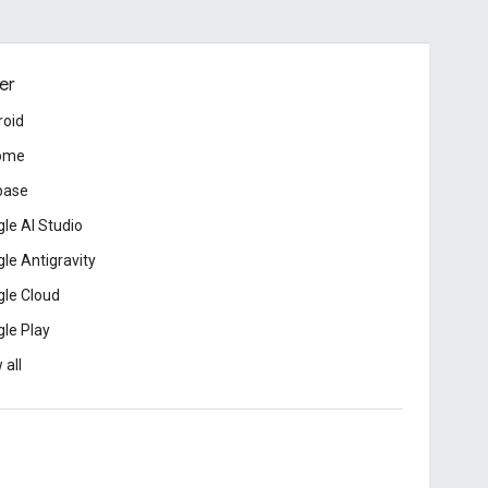
er
roid
ome
base
le AI Studio
le Antigravity
le Cloud
le Play
 all