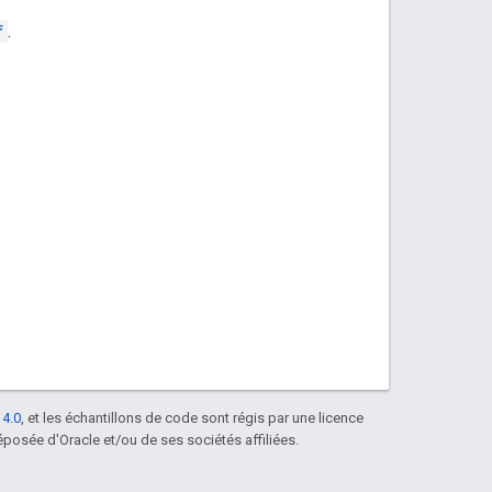
f
.
 4.0
, et les échantillons de code sont régis par une licence
posée d'Oracle et/ou de ses sociétés affiliées.