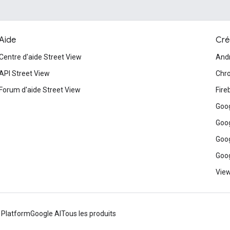
Aide
Cré
Centre d'aide Street View
And
API Street View
Chr
Forum d'aide Street View
Fire
Goog
Goog
Goog
Goog
View
 Platform
Google AI
Tous les produits