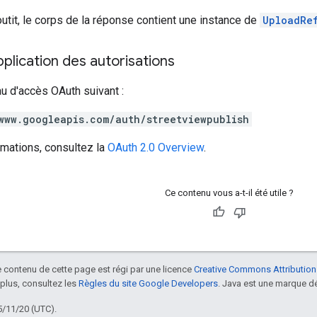
outit, le corps de la réponse contient une instance de
UploadRe
lication des autorisations
au d'accès OAuth suivant :
www.googleapis.com/auth/streetviewpublish
rmations, consultez la
OAuth 2.0 Overview
.
Ce contenu vous a-t-il été utile ?
le contenu de cette page est régi par une licence
Creative Commons Attribution
 plus, consultez les
Règles du site Google Developers
. Java est une marque dé
5/11/20 (UTC).