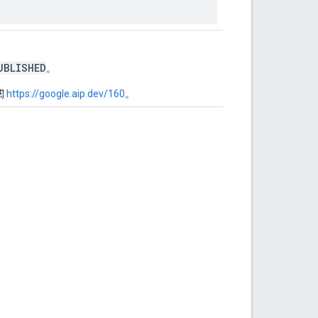
UBLISHED
。
閱
https://google.aip.dev/160
。