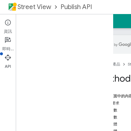
Street View
Publish API
首頁
指南
參考資料
支援
資訊
即時通訊
總覽
首頁
產品
S
必備條件
API
授權要求
Method
REST 參考資料
總覽
這個頁面中的內
REST 資源
HTTP 要求
相片
路徑參數
Photo
Sequence
查詢參數
總覽
要求主體
建立