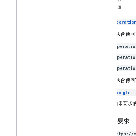
回應主體
刪除
授權範圍
獲得
開始上傳
透過
Operatio
相片序列
相片
這個方法會傳回
類型
Operatio
代碼
作業
Operatio
相片回應
Operatio
相片檢視
狀態
這個方法會傳回
遠端程序呼叫 (RPC) 參考資料
google.r
產品詳細資料
如果要求
版本資訊
HTTP 要求
GET https://