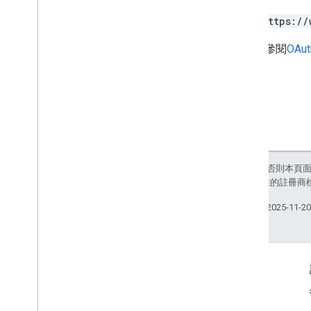
https://
詳情請參閱
OAut
除非另有註明，否則本頁
和/或其關聯企業的註冊商
上次更新時間：2025-11-2
產品資訊
Google 地圖服務條款