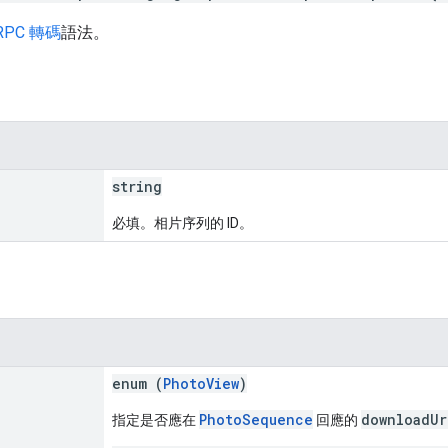
RPC 轉碼
語法。
string
必填。相片序列的 ID。
enum (
PhotoView
)
PhotoSequence
downloadUr
指定是否應在
回應的