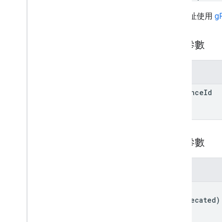
這個網址使用
g
路徑參數
參數
sequence
Id
查詢參數
參數
view
(deprecated)