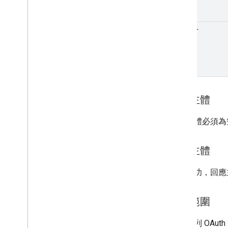
filter
要求主體
要求主體必須為
回應主體
如果成功，回應
授權範圍
需要下列 OAut