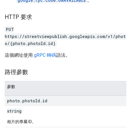
google.rpc.Code.UNAVAILABLE
。
HTTP 要求
PUT
https://streetviewpublish.googleapis.com/v1/phot
o/{photo.photoId.id}
這個網址使用
gRPC 轉碼
語法。
路徑參數
參數
photo
.
photo
Id
.
id
string
相片的專屬 ID。