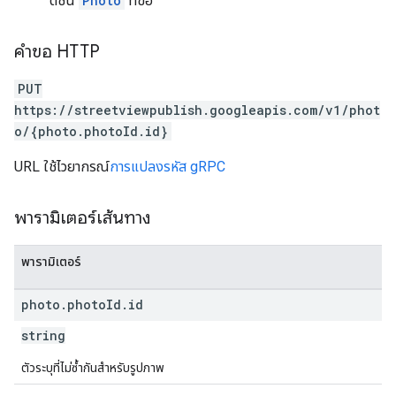
ดัชนี
Photo
ที่ขอ
คำขอ HTTP
PUT
https://streetviewpublish.googleapis.com/v1/phot
o/{photo.photoId.id}
URL ใช้ไวยากรณ์
การแปลงรหัส gRPC
พารามิเตอร์เส้นทาง
พารามิเตอร์
photo
.
photo
Id
.
id
string
ตัวระบุที่ไม่ซ้ำกันสำหรับรูปภาพ