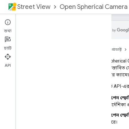
Street View
Open Spherical Camera
তথ্য
ওভারভিউ
চ্যাট
হোম
প্রোডাক্ট
নতুন কি
ওএসসি প্রস্তুতকারক গাইড
Open Spherical 
OSC API স্পেসিফিকেশন
API
একটি প্রস্তাবিত 
গোলাকার ক্যামেরা 
প্রস্তাবিত API-এর
ওপেন স্ফের
নির্দেশিকা 
ওপেন স্ফে
করে।