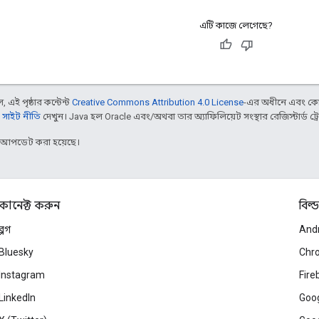
এটি কাজে লেগেছে?
 এই পৃষ্ঠার কন্টেন্ট
Creative Commons Attribution 4.0 License
-এর অধীনে এবং কো
 সাইট নীতি
দেখুন। Java হল Oracle এবং/অথবা তার অ্যাফিলিয়েট সংস্থার রেজিস্টার্ড ট্রে
র আপডেট করা হয়েছে।
কানেক্ট করুন
বিল্ড
ব্লগ
And
Bluesky
Chr
Instagram
Fire
LinkedIn
Goog