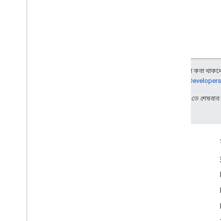
অন্য কিছু উল্লেখ না করা থাকলে,
জানতে,
Google Developers
2025-07-25 UTC-তে শেষবা
জুড়ে থাকা
Google Developer Program
Google Developer Groups
Google Developer Experts
Accelerators