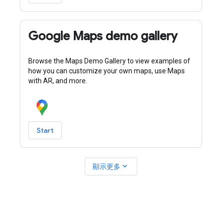
Google Maps demo gallery
Browse the Maps Demo Gallery to view examples of
how you can customize your own maps, use Maps
with AR, and more.
Start
expand_more
顯示更多