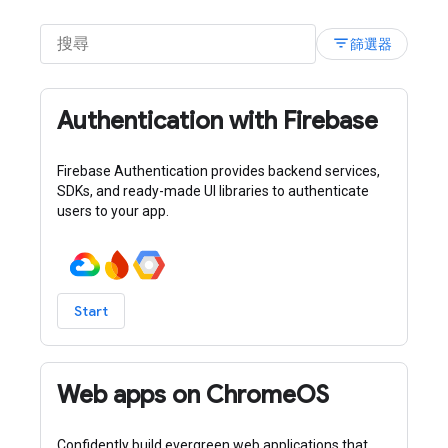
filter_list
篩選器
Authentication with Firebase
Firebase Authentication provides backend services,
SDKs, and ready-made UI libraries to authenticate
users to your app.
Start
Web apps on ChromeOS
Confidently build evergreen web applications that