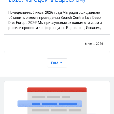
Понедельник, 6 июля 2026 года Мы рады официально
объявить о месте проведения Search Central Live Deep
Dive Europe 2026! Мы прислушались к вашим отзывам и
решили провести конференцию в Барселоне, Испания, с
30 сентября по 2 октября 2026 г.. После
6 июля 2026 г.
expand_more
Ещё