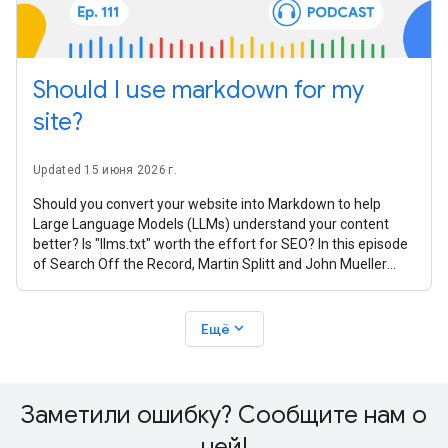
Should I use markdown for my
site?
Updated 15 июня 2026 г.
Should you convert your website into Markdown to help
Large Language Models (LLMs) understand your content
better? Is "llms.txt" worth the effort for SEO? In this episode
of Search Off the Record, Martin Splitt and John Mueller
from the Google Search
expand_more
Ещё
Заметили ошибку? Сообщите нам о
ней!