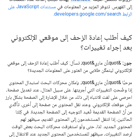
إلى الفهرس. تتوفر المزيد من المعلومات في
مستندات JavaScript على
الرابط developers.google.com/search
.
كيف أطلب إعادة الزحف إلى موقعي الإلكتروني
بعد إجراء تغييرات؟
جون:
&quot;آن ماري&quot; تسأل: كيف أطلب إعادة الزحف إلى موقعي
الإلكتروني ليتمكّن طلابي من العثور على المعلومات الجديدة؟
مرحبًا &quot;آن ماري&quot;. بإمكان محركات البحث استبدال المحتوى
إذا وضّحتِ التغييرات التي أجريتها. على سبيل المثال، عند تعديل صفحة،
احرصي على لفت الانتباه إلى ذلك من خلال الإشارة إلى الصفحة بشكل بارز
على موقعك الإلكتروني. وعند نقل المحتوى من صفحة إلى أخرى، تأكّدي
من أنّ الصفحة القديمة تُعيد التوجيه إلى الصفحة الجديدة. في كِلتا
الحالتين، إذا انتقل المستخدمون إلى المحتوى القديم، سيظهر لهم
المحتوى الجديد. لذا، حتى ولَو استغرقت محركات البحث بعض الوقت
لرصد التغييرات، سيظهر للمستخدمين المحتوى الجديد عند الانتقال إلى