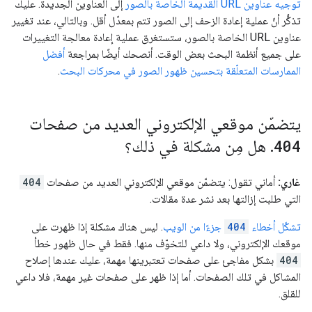
توجيه عناوين URL القديمة الخاصة بالصور
إلى العناوين الجديدة. عليك
تذكُّر أنّ عملية إعادة الزحف إلى الصور تتم بمعدّل أقل. وبالتالي، عند تغيير
عناوين URL الخاصة بالصور، ستستغرق عملية إعادة معالجة التغييرات
على جميع أنظمة البحث بعض الوقت. أنصحك أيضًا بمراجعة
أفضل
الممارسات المتعلّقة بتحسين ظهور الصور في محركات البحث
.
يتضمّن موقعي الإلكتروني العديد من صفحات
404
.
هل مِن مشكلة في ذلك؟
غاري:
أماني تقول: يتضمّن موقعي الإلكتروني العديد من صفحات
404
التي طلبت إزالتها بعد نشر عدة مقالات.
تشكّل أخطاء
404
جزءًا من الويب
. ليس هناك مشكلة إذا ظهرت على
موقعك الإلكتروني، ولا داعي للتخوّف منها. فقط في حال ظهور خطأ
404
بشكل مفاجئ على صفحات تعتبرينها مهمة، عليك عندها إصلاح
المشاكل في تلك الصفحات. أما إذا ظهر على صفحات غير مهمة، فلا داعي
للقلق.