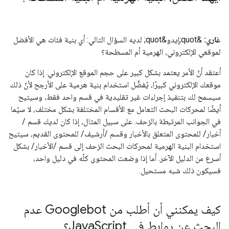
غاري:
&quot;إيدو&quot; لديه السؤال التالي: أي بنية فئات هي الأفضل
لموقعي الإلكتروني، الهرمية أم المسطحة؟
أعتقد أنّ الأمر يعتمد بشكل كبير على حجم الموقع الإلكتروني. إذا كان
موقعك الإلكتروني كبيرًا، يُفضَّل استخدام بنية هرمية على الأرجح لأنّ ذلك
سيسمح لك بتنفيذ إجراءات غير تقليدية في قسم واحد فقط، وسيتيح
أيضًا لمحركات البحث التعامل مع الأقسام المختلفة بشكل مختلف، لا سيّما
في الجوانب المرتبطة بالزحف. على سبيل المثال، إذا كان لديك قسم /
أخبار/ للمحتوى المتعلق بالأخبار وقسم /أرشيف/ للمحتوى القديم، سيتيح
استخدام البنية الهرمية لمحركات البحث الزحف إلى قسم /الأخبار/ بشكل
أسرع من الدليل الآخر. أما إذا وضعت المحتوى كلّه في دليل واحد،
فسيكون ذلك شبه مستحيل.
كيف يمكنني أن أطلب من Googlebot عدم
البحث عن روابط في Java
Script؟