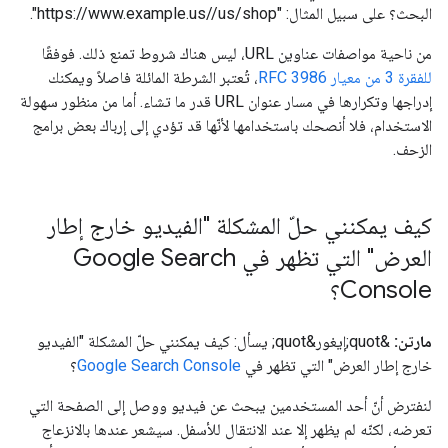
البحث؟ على سبيل المثال: "https://www.example.us//us/shop".
من ناحية مواصفات عناوين URL، ليس هناك شروط تمنع ذلك. فوفقًا
للفقرة 3 من معيار RFC 3986
، تُعتبر الشرطة المائلة فاصلاً ويمكنك
إدراجها وتكرارها في مسار عنوان URL قدر ما تشاء. أما من منظور سهولة
الاستخدام، فلا أنصحك باستخدامها لأنّها قد تؤدي إلى إرباك بعض برامج
الزحف.
كيف يمكنني حلّ المشكلة "الفيديو خارج إطار
العرض" التي تظهر في Google Search
Console؟
مارتن:
&quot;إيغور&quot; يسأل: كيف يمكنني حلّ المشكلة "الفيديو
خارج إطار العرض" التي تظهر في
Google Search Console
؟
لنفترض أنّ أحد المستخدمين يبحث عن فيديو ووصل إلى الصفحة التي
تعرضه، لكنّه لم يظهر إلا عند الانتقال للأسفل. سيشعر عندها بالانزعاج