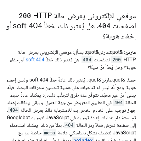
موقعي الإلكتروني يعرض حالة HTTP‏
200
لصفحات
404
.
هل يُعتبر ذلك خطأ soft 404 أو
إخفاء هوية؟
مارتن:
&quot;مارتن&quot; يسأل: موقعي الإلكتروني يعرض حالة
HTTP‏
200
لصفحات
404
. هل يُعتبر ذلك خطأ
soft 404
أو إخفاء
هوية؟ وهل يُعدّ أمرًا سيئًا؟
حسنًا &quot;مارتن&quot;. يُعتبر ذلك عادةً خطأ soft 404 وليس إخفاء
هوية. ومع أنّه ليس له تداعيات على عملية تحسين محركات البحث، فإنّه
يبقى أمرًا غير محبّذ. تتوفّر عدة طرق لتجنُّب ذلك، إذ يمكنك عادةً ضبط
الحالة
404
في التطبيق المعروض من جهة العميل. ويبقى بإمكانك إعداد
جهاز توجيه على الخادم الخاص بك للاستجابة دائمًا بعرض الحالة
404
،
ثم استخدام عمليات إعادة توجيه في JavaScript لتوجيه Googlebot
إلى صفحة تعرض فعلاً رمز الحالة
404
. بدلاً من ذلك، يمكنك استخدام
JavaScript لتضيف بشكل ديناميكي علامة
meta
خاصة ببرامج
الروبوت تتضمّن القيمة
noindex
بهدف تجنُّب إضافة هذه الصفحات