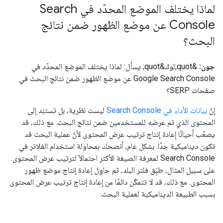
لماذا يختلف الموضع المحدّد في Search
Console عن موضع الظهور ضمن نتائج
البحث؟
جون:
&quot;لوك&quot; يسأل: لماذا يختلف الموضع المحدّد في
Google Search Console عن موضع الظهور ضمن نتائج البحث في
صفحات SERP؟
إنّ
بيانات الأداء في Search Console
ليست نظرية، بل تستنِد إلى
المحتوى الذي تم عرضه للمستخدمين ضمن نتائج البحث. مع ذلك، قد
يصعُب أحيانًا إعادة إنتاج ترتيب عرض المحتوى لأنّ عملية البحث قد
تكون ديناميكية جدًا. بشكل عام، أنصحك بمحاولة استخدام الفلاتر في
Search Console لمعرفة الصيغة الأكثر احتمالاً لترتيب عرض المحتوى.
على سبيل المثال، طبَِق فلتر البلد، ثم حاوِل إعادة إنتاج موضع ظهور
المحتوى. مع ذلك، قد لا تتمكّن دائمًا من إعادة إنتاج ترتيب عرض المحتوى
بسبب الطبيعة الديناميكية لعملية البحث.