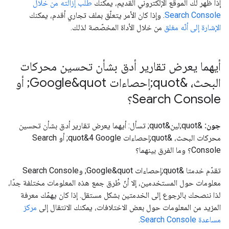
إذا ظهر لك الموقع الإلكتروني القديم، يمكنك
طلب إزالته من خلال
Search Console
. وإذا كان الأمر يتعلّق بملف تجاري أقدم، يمكنك
الإشارة إلى أنّه مغلق
من خلال الأداة المخصّصة لذلك.
أيهما يعرض تقارير أدق بشأن تحسين محركات
البحث، &quot;إحصاءات Google&quot; أو
Search Console؟
جون:
&quot;لين&quot; تسأل: أيهما يعرض تقارير أدق بشأن تحسين
محركات البحث، &quot;إحصاءات Google‏ 4&quot; أو Search
Console؟ وما الفرق بينهما؟
تقدّم خدمتا &quot;إحصاءات Google&quot; وSearch Console
معلومات حول المستخدمين، إلا أنّ طُرق جمع هذه المعلومات مختلفة جدًا،
لذا ننصحك بالرجوع إلى الخدمتين بشكل مستقل. إذا كان يهمّك معرفة
المزيد من المعلومات حول بعض الاختلافات، يمكنك الانتقال إلى
مركز
مساعدة Search Console
.