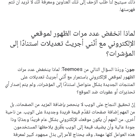
ذلك سيتيح لنا طلب الزحف إلى تلك العناوين ومعرفة أنّك لا تريد أن تتم
فهرستها.
لماذا انخفض عدد مرات الظهور لموقعي
الإلكتروني مع أنّني أجريتُ تعديلات استنادًا إلى
المؤشرات؟
جون:
وردَنا السؤال التالي من Teemoes: لماذا ينخفض عدد مرات
الظهور لموقعي الإلكتروني باستمرار مع أنّني أجريتُ تعديلات على
المنتجات الجديدة بشكل متواصل استنادًا إلى المؤشرات، ولم يتم إصدار أي
تحذيرات أو عقوبات ضد الموقع؟
إنّ تحقيق النجاح على الويب لا ينحصر بإضافة المزيد من الصفحات، بل
من المهم إضافة صفحات تقدّم قيمة فريدة وجديدة على الويب. من ناحية
أخرى، من المهم أن يكون موقعك الإلكتروني بشكل عام فريدًا وجذابًا وذا
جودة عالية وأن يضيف قيمة إلى الويب بطُرق يلاحظها المستخدمون.
هذه العوامل كلها مهمة، وقد يحتاج الأمر إلى بذل مجهود كبير لمعرفة