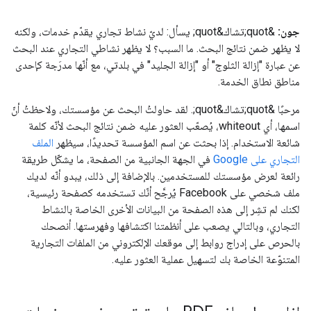
جون:
&quot;تشاك&quot; يسأل: لديّ نشاط تجاري يقدّم خدمات، ولكنه
لا يظهر ضمن نتائج البحث. ما السبب؟ لا يظهر نشاطي التجاري عند البحث
عن عبارة "إزالة الثلوج" أو "إزالة الجليد" في بلدتي، مع أنّها مدرَجة كإحدى
مناطق نطاق الخدمة.
مرحبًا &quot;تشاك&quot;. لقد حاولتُ البحث عن مؤسستك، ولاحظتُ أنّ
اسمها، أي whiteout، يُصعّب العثور عليه ضمن نتائج البحث لأنّه كلمة
شائعة الاستخدام. إذا بحثت عن اسم المؤسسة تحديدًا، سيظهر
الملف
التجاري على Google
في الجهة الجانبية من الصفحة، ما يشكّل طريقة
رائعة لعرض مؤسستك للمستخدمين. بالإضافة إلى ذلك، يبدو أنّه لديك
ملف شخصي على Facebook يُرجَّح أنّك تستخدمه كصفحة رئيسية،
لكنك لم تشِر إلى هذه الصفحة من البيانات الأخرى الخاصة بالنشاط
التجاري، وبالتالي يصعب على أنظمتنا اكتشافها وفهرستها. أنصحك
بالحرص على إدراج روابط إلى موقعك الإلكتروني من الملفات التجارية
المتنوّعة الخاصة بك لتسهيل عملية العثور عليه.