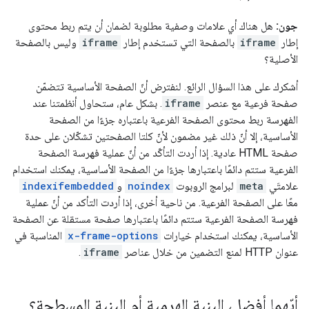
جون:
هل هناك أي علامات وصفية مطلوبة لضمان أن يتم ربط محتوى
إطار
iframe
بالصفحة التي تستخدم إطار
iframe
وليس بالصفحة
الأصلية؟
أشكرك على هذا السؤال الرائع. لنفترض أنّ الصفحة الأساسية تتضمّن
صفحة فرعية مع عنصر
iframe
. بشكل عام، ستحاول أنظمتنا عند
الفهرسة ربط محتوى الصفحة الفرعية باعتباره جزءًا من الصفحة
الأساسية، إلا أنّ ذلك غير مضمون لأنّ كلتا الصفحتين تشكّلان على حدة
صفحة HTML عادية. إذا أردت التأكّد من أنّ عملية فهرسة الصفحة
الفرعية ستتم دائمًا باعتبارها جزءًا من الصفحة الأساسية، يمكنك استخدام
علامتَي
meta
لبرامج الروبوت
noindex
و
indexifembedded
معًا على الصفحة الفرعية. من ناحية أخرى، إذا أردت التأكد من أنّ عملية
فهرسة الصفحة الفرعية ستتم دائمًا باعتبارها صفحة مستقلة عن الصفحة
الأساسية، يمكنك استخدام خيارات
x-frame-options
المناسبة في
عنوان HTTP لمنع التضمين من خلال عناصر
iframe
.
أيّهما أفضل، البنية الهرمية أم البنية المسطحة؟