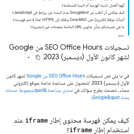
أيّهما أفضل، البنية الهرمية أم البنية المسطحة؟
كيف يمكنني أن أطلب من Googlebot عدم البحث عن روابط في JavaScript؟
أنشأتُ موقعًا إلكترونيًا على Core MVC ونقلتُه إلى HTTPS. لماذا لا تتم فهرسته؟
ما هي نصيحتكم بشأن عناوين URL الخاصة بصفحات غير إنجليزية؟
تسجيلات SEO Office Hours من Google
لشهر كانون الأول (ديسمبر) 2023
في ما يلي نص تسجيلات
SEO Office Hours من Google
لشهر كانون
الأول (ديسمبر) 2023. للحصول على مساعدة خاصة بموقع إلكتروني
محدّد، ننصحك بطرح سؤالك في
منتدى مساعدة &quot;مجموعة خدمات
بحث Google&quot;
.
كيف يمكن فهرسة محتوى إطار
iframe
عند
استخدام إطار
iframe
؟