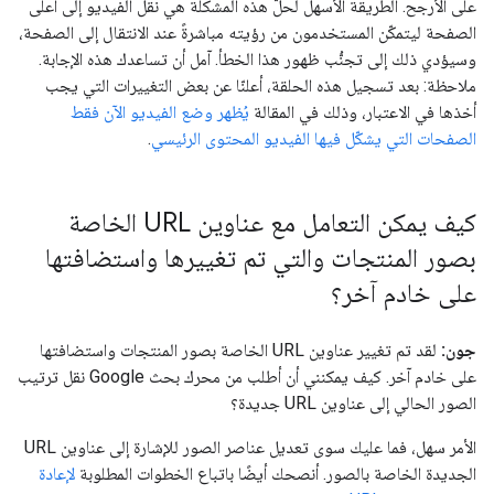
على الأرجح. الطريقة الأسهل لحلّ هذه المشكلة هي نقل الفيديو إلى أعلى
الصفحة ليتمكّن المستخدمون من رؤيته مباشرةً عند الانتقال إلى الصفحة،
وسيؤدي ذلك إلى تجنُّب ظهور هذا الخطأ. آمل أن تساعدك هذه الإجابة.
ملاحظة: بعد تسجيل هذه الحلقة، أعلنّا عن بعض التغييرات التي يجب
أخذها في الاعتبار، وذلك في المقالة
يُظهر وضع الفيديو الآن فقط
الصفحات التي يشكّل فيها الفيديو المحتوى الرئيسي
.
كيف يمكن التعامل مع عناوين URL الخاصة
بصور المنتجات والتي تم تغييرها واستضافتها
على خادم آخر؟
جون:
لقد تم تغيير عناوين URL الخاصة بصور المنتجات واستضافتها
على خادم آخر. كيف يمكنني أن أطلب من محرك بحث Google نقل ترتيب
الصور الحالي إلى عناوين URL جديدة؟
الأمر سهل، فما عليك سوى تعديل عناصر الصور للإشارة إلى عناوين URL
الجديدة الخاصة بالصور. أنصحك أيضًا باتباع الخطوات المطلوبة
لإعادة