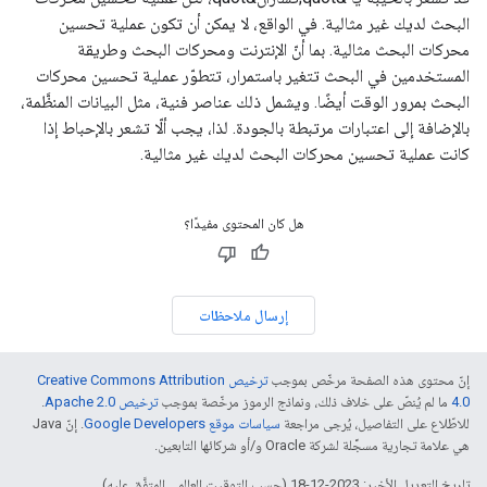
البحث لديك غير مثالية. في الواقع، لا يمكن أن تكون عملية تحسين
محركات البحث مثالية. بما أنّ الإنترنت ومحركات البحث وطريقة
المستخدمين في البحث تتغير باستمرار، تتطوّر عملية تحسين محركات
البحث بمرور الوقت أيضًا. ويشمل ذلك عناصر فنية، مثل البيانات المنظَّمة،
بالإضافة إلى اعتبارات مرتبطة بالجودة. لذا، يجب ألّا تشعر بالإحباط إذا
كانت عملية تحسين محركات البحث لديك غير مثالية.
هل كان المحتوى مفيدًا؟
إرسال ملاحظات
إنّ محتوى هذه الصفحة مرخّص بموجب
ترخيص Creative Commons Attribution
4.0‏
ما لم يُنصّ على خلاف ذلك، ونماذج الرموز مرخّصة بموجب
ترخيص Apache 2.0‏
.
للاطّلاع على التفاصيل، يُرجى مراجعة
سياسات موقع Google Developers‏
. إنّ Java
هي علامة تجارية مسجَّلة لشركة Oracle و/أو شركائها التابعين.
تاريخ التعديل الأخير: 2023-12-18 (حسب التوقيت العالمي المتفَّق عليه)