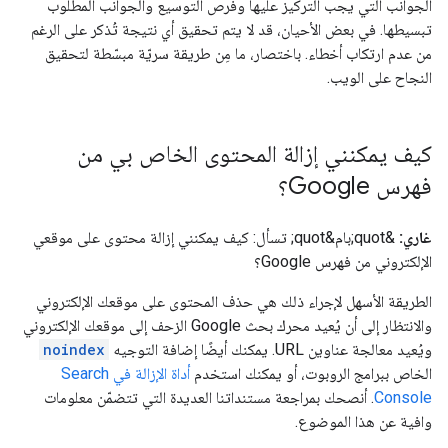
الجوانب التي يجب التركيز عليها وفرص التوسيع والجوانب المطلوب
تبسيطها. في بعض الأحيان، قد لا يتم تحقيق أي نتيجة تُذكر على الرغم
من عدم ارتكاب أخطاء. باختصار، ما مِن طريقة سريّة مبسّطة لتحقيق
النجاح على الويب.
كيف يمكنني إزالة المحتوى الخاص بي من
فهرس Google؟
غاري:
&quot;بام&quot; تسأل: كيف يمكنني إزالة محتوى على موقعي
الإلكتروني من فهرس Google؟
الطريقة الأسهل لإجراء ذلك هي حذف المحتوى على موقعك الإلكتروني
والانتظار إلى أن يُعيد محرك بحث Google الزحف إلى موقعك الإلكتروني
ويُعيد معالجة عناوين URL. يمكنك أيضًا إضافة التوجيه
noindex
الخاص ببرامج الروبوت، أو يمكنك استخدم
أداة الإزالة في Search
Console
. أنصحك بمراجعة مستنداتنا العديدة التي تتضمّن معلومات
وافية عن هذا الموضوع.