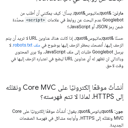
مارتن:
&quot;ماتيوس&quot; يسأل: كيف يمكنني أن أطلب من
Googlebot عدم البحث عن روابط في علامات
<script>
محدّدة
ضمن رمز JSON أو JavaScript؟
حسنًا &quot;ماتيوس&quot;، إذا كانت هناك عناوين URL لا تريد أن يتم
الزحف إليها، أنصحك بحظر الزحف إليها بوضوح في
ملف robots.txt
. لا
يرسل Googlebot طلبات إلى ملف JavaScript، ولا يرى المحتوى
وبالتالي لن تظهر له أي عناوين URL ليضع في اعتباره الزحف إليها في
وقت لاحق.
أنشأتُ موقعًا إلكترونيًا على Core MVC ونقلتُه
إلى HTTPS
.
لماذا لا تتم فهرسته؟
جون:
&quot;بانوس&quot; يقول: أنشأتُ موقعًا إلكترونيًا على Core
MVC ونقلتُه إلى HTTPS، وأواجه مشاكل في فهرسة الصفحات
الجديدة.