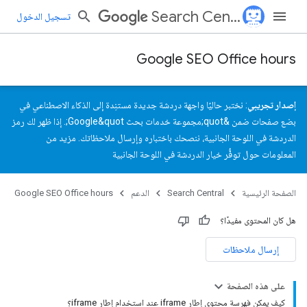
Search Central
تسجيل الدخول
Google SEO Office hours
إصدار تجريبي
: نختبر حاليًا واجهة دردشة جديدة مستنِدة إلى الذكاء الاصطناعي في
بضع صفحات ضمن &quot;مجموعة خدمات بحث Google&quot;. إذا ظهر لك رمز
الدردشة في اللوحة الجانبية، ننصحك باختباره و
إرسال ملاحظاتك
.
مزيد من
المعلومات حول توفُّر خيار الدردشة في اللوحة الجانبية
الصفحة الرئيسية
Search Central
الدعم
Google SEO Office hours
هل كان المحتوى مفيدًا؟
إرسال ملاحظات
على هذه الصفحة
كيف يمكن فهرسة محتوى إطار iframe عند استخدام إطار iframe؟