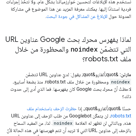
نستخدم هذه الإبلاغات لتحسين خوارزمياتنا بشكل عام، ولا نتخّذ إجراءات
فردية استنادًا إليها. يمكنك معرفة المزيد عن هذا الموضوع في مشاركة
المدونة حول
الإبلاغ عن المشاكل في جودة البحث
.
لماذا يفهرس محرك بحث Google عناوين URL
التي تتضمّن
noindex
والمحظورة من خلال
ملف robots
txt؟
.
مارتن:
&quot;ألفارو&quot; يقول: لديّ عناوين URL تتضمّن
noindex
ومحظورة من خلال ملف robots.txt. منذ بضعة أسابيع،
لاحظتُ أنّ محرك بحث Google كان يفهرسها. فما الذي أدى إلى حدوث
ذلك؟
حسنًا &quot;ألفارو&quot;، إذا
حظرتَ الزحف باستخدام ملف
robots.txt
، لن يتمكّن Googlebot من طلب الزحف إلى عناوين URL
هذه، وبالتالي لن تظهر له العلامة
noindex
. لذا، من المفيد السماح
بالزحف إلى عناوين URL التي لا تريد أن تتم فهرستها في هذه الحالة لأنّ