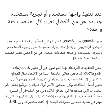
عند تنفيذ واجهة مستخدم أو تجربة مستخدم
جديدة، هل من الأفضل تغيير كل العناصر دفعة
واحدة؟
جون:
&quot;أنجيني&quot; يقول: شركتي تحضّر لإطلاق تصميم جديد
لموقعها الإلكتروني، ويشمل ذلك إجراء تحسينات على واجهة المستخدم
وتجربة المستخدم وإضافة صفحات جديدة. هل من الأفضل تغيير تصميم
الصفحة دفعة واحدة؟
إحدى التعقيدات المرتبطة بهذا الموضوع هي أنّ تعبير &quot;إعادة
إطلاق&quot; قد يحمل معاني مختلفة، بدءًا من الاكتفاء بنقل الموقع
الإلكتروني إلى خادم جديد بدون إجراء أي تغييرات أخرى ووصولاً إلى
تغيير أسماء النطاقات وكل المحتوى الآخر. أولاً، عليك أن توضّح بشكل تام
التغييرات التي ستنفّذها في الموقع الإلكتروني. من المفترض أن تنشئ
مستندًا تحدّد فيه كل التغييرات، مع إضافة تعليقات إلى التغييرات التي قد
تؤثر في عملية تحسين محركات البحث. إذا كنت ستغيّر عناوين URL،