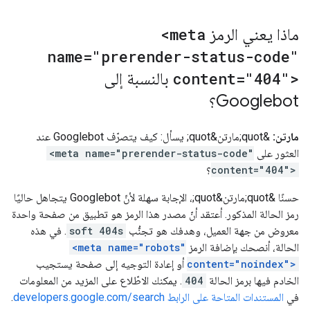
ماذا يعني الرمز
<meta
name="prerender-status-code"
content="404">
بالنسبة إلى
Googlebot؟
مارتن:
&quot;مارتن&quot; يسأل: كيف يتصرّف Googlebot عند
العثور على
<meta name="prerender-status-code"
content="404">
؟
حسنًا &quot;مارتن&quot;، الإجابة سهلة لأنّ Googlebot يتجاهل حاليًا
رمز الحالة المذكور. أعتقد أنّ مصدر هذا الرمز هو تطبيق من صفحة واحدة
معروض من جهة العميل، وهدفك هو تجنُّب
soft 404s
. في هذه
الحالة، أنصحك بإضافة الرمز
<meta name="robots"
content="noindex">
أو إعادة التوجيه إلى صفحة يستجيب
الخادم فيها برمز الحالة
404
. يمكنك الاطّلاع على المزيد من المعلومات
في
المستندات المتاحة على الرابط developers.google.com/search
.