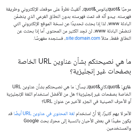
مرحبًا &quot;بانوس&quot;. ألقيتُ نظرةً على موقعك الإلكتروني وطريقة
فهرسته. يبدو أنّه قد تمت فهرسته بدون النطاق الفرعي الذي يتضمّن
البادئة www، لذا إذا بحثت تحديدًا عن نسخة الموقع الإلكتروني التي
تتضمّن البادئة www، لن تجِد الكثير من المحتوى. أما إذا بحثت عن
النطاق فقط، مثلاً
site:domain.com
، فستجده مفهرسًا.
ما هي نصيحتكم بشأن عناوين URL الخاصة
بصفحات غير إنجليزية؟
غاري:
&quot;كاي&quot; يسأل: ما هي نصيحتكم بشأن عناوين URL
الخاصة بصفحات غير إنجليزية؟ هل من الأفضل استخدام اللغة الإنجليزية
أو الأحرف الصينية في الجزء الأخير من عنوان URL؟
الأمر لا يهم كثيرًا، إلا أنّ استخدام
لغة المحتوى في عناوين URL أيضًا
قد
يكون مفيدًا في بعض الأحيان بالنسبة إلى محرك بحث Google
والمستخدمين.