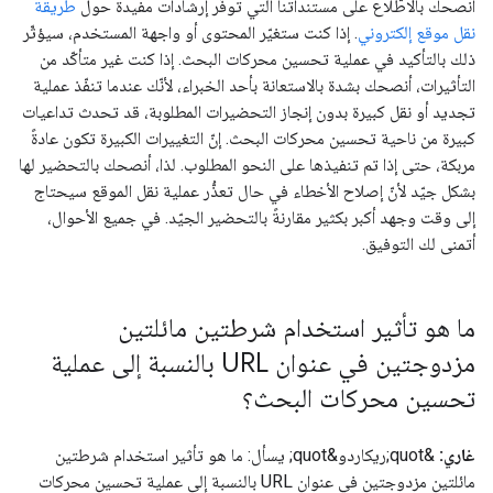
أنصحك بالاطّلاع على مستنداتنا التي توفّر إرشادات مفيدة حول
طريقة
نقل موقع إلكتروني
. إذا كنت ستغيّر المحتوى أو واجهة المستخدم، سيؤثّر
ذلك بالتأكيد في عملية تحسين محركات البحث. إذا كنت غير متأكّد من
التأثيرات، أنصحك بشدة بالاستعانة بأحد الخبراء، لأنّك عندما تنفّذ عملية
تجديد أو نقل كبيرة بدون إنجاز التحضيرات المطلوبة، قد تحدث تداعيات
كبيرة من ناحية تحسين محركات البحث. إنّ التغييرات الكبيرة تكون عادةً
مربكة، حتى إذا تم تنفيذها على النحو المطلوب. لذا، أنصحك بالتحضير لها
بشكل جيّد لأنّ إصلاح الأخطاء في حال تعذُّر عملية نقل الموقع سيحتاج
إلى وقت وجهد أكبر بكثير مقارنةً بالتحضير الجيّد. في جميع الأحوال،
أتمنى لك التوفيق.
ما هو تأثير استخدام شرطتين مائلتين
مزدوجتين في عنوان URL بالنسبة إلى عملية
تحسين محركات البحث؟
غاري:
&quot;ريكاردو&quot; يسأل: ما هو تأثير استخدام شرطتين
مائلتين مزدوجتين في عنوان URL بالنسبة إلى عملية تحسين محركات