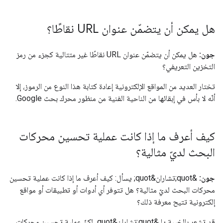
هل يمكن أن يتضمّن عنوان URL نقاطًا؟
جون:
هل يمكن أن يتضمّن عنوان URL نقاطًا غير متتالية كجزء من رمز
التخزين التعريفي؟
تختار العديد من المواقع الإلكترونية إعادة كتابة هذا النوع من الرموز، إلا
أنّه لا بأس في إبقائها من الناحية الفنية من منظور محرك بحث Google.
كيف أعرف ما إذا كانت عملية تحسين محركات
البحث لديّ مثالية؟
جون:
&quot;تشاران&quot; يسأل: كيف أعرف ما إذا كانت عملية تحسين
محركات البحث لديّ مثالية؟ هل تتوفر أي أدوات أو تطبيقات أو مواقع
إلكترونية تتيح معرفة ذلك؟
قد تشعر بالخيبة يا &quot;تشاران&quot، لكنّ عملية تحسين محركات