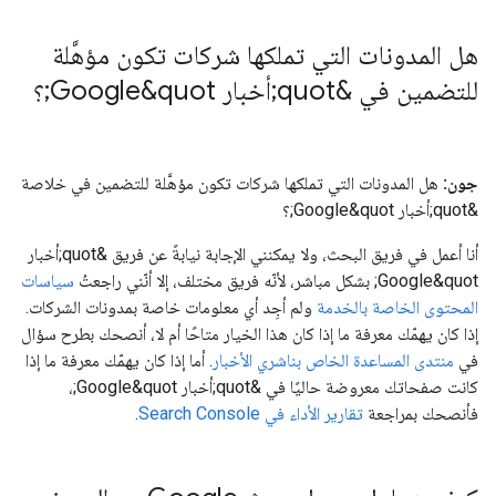
هل المدونات التي تملكها شركات تكون مؤهَّلة
للتضمين في &quot;أخبار Google&quot;؟
جون:
هل المدونات التي تملكها شركات تكون مؤهَّلة للتضمين في خلاصة
&quot;أخبار Google&quot;؟
أنا أعمل في فريق البحث، ولا يمكنني الإجابة نيابةً عن فريق &quot;أخبار
Google&quot; بشكل مباشر، لأنّه فريق مختلف، إلا أنّني راجعتُ
سياسات
المحتوى الخاصة بالخدمة
ولم أجِد أي معلومات خاصة بمدونات الشركات.
إذا كان يهمّك معرفة ما إذا كان هذا الخيار متاحًا أم لا، أنصحك بطرح سؤال
في
منتدى المساعدة الخاص بناشري الأخبار
. أما إذا كان يهمّك معرفة ما إذا
كانت صفحاتك معروضة حاليًا في &quot;أخبار Google&quot;،
فأنصحك بمراجعة
تقارير الأداء في Search Console
.