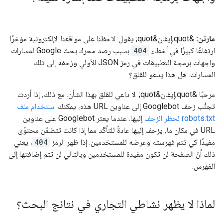
مارتن:
&quot;إيفان&quot; يقول: لاحظنا على مواقعنا الإلكترونية مؤخرًا
ارتفاعًا كبيرًا في أخطاء
404
بسبب رصد محرك بحث Google لمسارات
واجهات برمجة التطبيقات في رمز JSON الأولي وزحفه إلى تلك
المسارات. هل هذا يدعو للقلق؟
مرحبًا &quot;إيفان&quot;. لا داعي للقلق بهذا الشأن. مع ذلك، إذا أردت
تجنُّب زحف Googlebot إلى عناوين URL هذه، يمكنك
استخدام ملف
robots.txt لحظر الزحف
إليها. عندما يعثر Googlebot على عناوين
URL في مكان ما، يزحف إليها عادةً للتأكّد مما إذا كانت تتضمّن محتوًى
مفيدًا كي تتم فهرسته وعرضه للمستخدمين. إذا ظهر الرمز
404
، يعني
ذلك أنّ الصفحة لن تكون مفيدة للمستخدمين وبالتالي لن تتم إضافتها إلى
الفهرس.
لماذا لا يظهر نشاطي التجاري في نتائج البحث؟