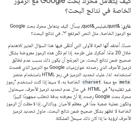
كيف يتعامل محرك بحث Google مع الرموز
الخاصة في نتائج البحث؟
غاري:
&quot;غيليس&quot; يسأل: كيف يتعامل محرك بحث Google
مع الرموز الخاصة، مثل النص المرتفع 'ᵉ'، في نتائج البحث؟
حسنًا، أعتقد أنّها المرة الأولى التي أتلقّى فيها هذا السؤال المثير للاهتمام
خلال 20 عامًا. أشكرك على طرحه. إذا لم تكُن هذه الرموز معروضة بشكل
صحيح ضمن نتائج البحث، من المرجّح أن يكون ذلك بسبب عدم تطابُق
ترميز الأحرف الذي رصدته خوارزميات Google مع الترميز الذي قصدتَ
استخدامه. لذا، عليك تحديد الترميز في رمز HTML باستخدام عنصر
meta
مع سمة
charset
الخاصة به، لا سيما إذا كنت تستخدم "رموز
غير تقليدية" في HTML. في حال عدم تحديد ترميز الأحرف، سيحاول
محرك بحث Google رصده، إلا أنّ معرفته بدقة تتطلب مجهودًا كبيرًا
وتكون عملية صعبة جدًا في معظم الأحيان. وبالتالي، إذا لاحظت أنّ الرموز
الخاصة لا تظهر بشكل صحيح ضمن نتائج البحث، حاوِل تحديد ترميز
الأحرف لرؤية ما إذا كان ذلك سيحلّ المشكلة.