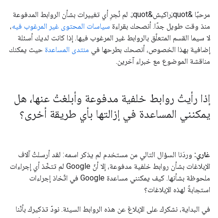
مرحبًا &quot;راكيش&quot;. لم نُجرِ أي تغييرات بشأن الروابط المدفوعة
منذ وقت طويل جدًا. أنصحك بقراءة
سياسات المحتوى غير المرغوب فيه
،
لا سيما القسم المتعلّق بالروابط غير المرغوب فيها. إذا كانت لديك أسئلة
إضافية بهذا الخصوص، أنصحك بطرحها في
منتدى المساعدة
حيث يمكنك
مناقشة الموضوع مع خبراء آخرين.
إذا رأيتُ روابط خلفية مدفوعة وأبلغتُ عنها، هل
يمكنني المساعدة في إزالتها بأي طريقة أخرى؟
غاري:
وردَنا السؤال التالي من مستخدم لم يذكر اسمه: لقد أرسلتُ آلاف
الإبلاغات بشأن روابط خلفية مدفوعة، إلا أنّ Google لم تتخّذ أي إجراءات
ملحوظة بشأنها. كيف يمكنني مساعدة Google في اتّخاذ إجراءات
استجابةً لهذه الإبلاغات؟
في البداية، نشكرك على الإبلاغ عن هذه الروابط السيئة. نودّ تذكيرك بأنّنا