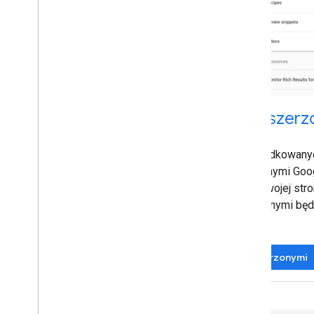
Test wyników z elementami rozszerz
Oficjalne narzędzie Google do testowania uporządkowany
sprawdzić, które wyniki z elementami rozszerzonymi Go
wygenerowane przez
uporządkowane dane
na Twojej stro
podgląd tego, jak wyniki z elementami rozszerzonymi bę
w wyszukiwarce Google.
Przejdź do testu wyników z elementami rozszerzonymi