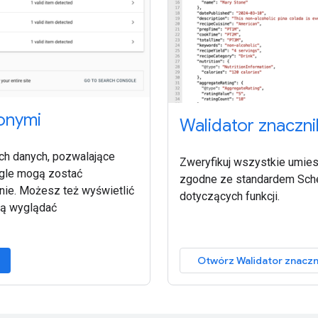
onymi
Walidator znaczn
ch danych, pozwalające
Zweryfikuj wszystkie umie
ogle mogą zostać
zgodne ze standardem Sche
nie. Możesz też wyświetlić
dotyczących funkcji.
dą wyglądać
Otwórz Walidator znacz