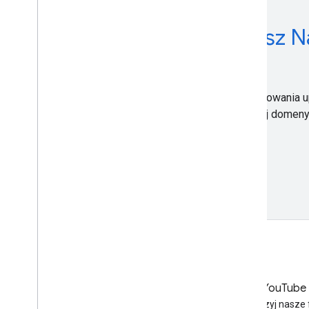
Szukasz N
Z Narzędzia do testowania 
narzędzie do nowej domen
LinkedIn
YouTube
Dołącz do nas na LinkedIn
Obejrzyj nasze 