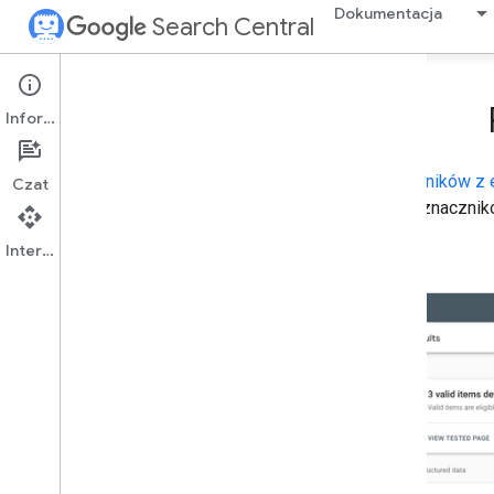
Dokumentacja
Search Central
Informacje
Na początek zalecamy przeprowadzenie
testu wyników z
Czat
strony. Aby przeprowadzić ogólną weryfikację znaczni
Interfejs API