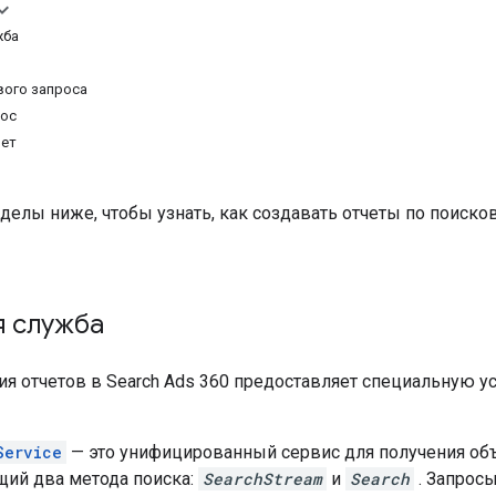
жба
вого запроса
рос
вет
делы ниже, чтобы узнать, как создавать отчеты по поисков
я служба
ия отчетов в Search Ads 360 предоставляет специальную у
Service
— это унифицированный сервис для получения объ
ий два метода поиска:
SearchStream
и
Search
. Запросы