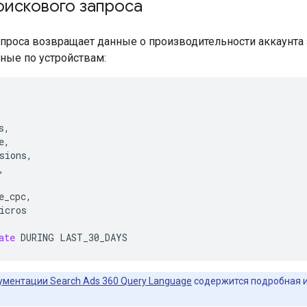
оискового запроса
апроса возвращает данные о производительности аккаунта 
ные по устройствам:
s
,
e
,
sions
,
,
e_cpc
,
icros
ate
DURING
LAST_30_DAYS
ументации Search Ads 360 Query Language
содержится подробная и