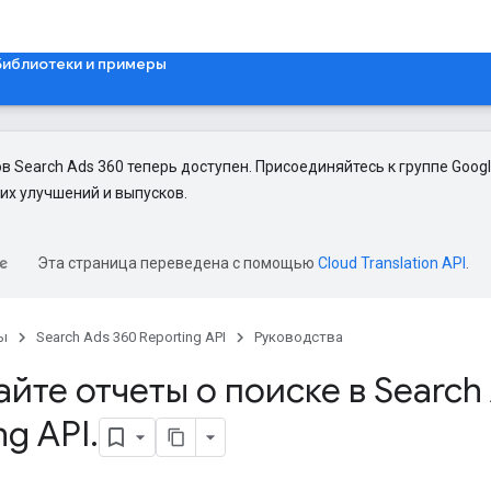
Библиотеки и примеры
в Search Ads 360 теперь доступен. Присоединяйтесь к группе Goog
их улучшений и выпусков.
Эта страница переведена с помощью
Cloud Translation API
.
ы
Search Ads 360 Reporting API
Руководства
йте отчеты о поиске в Search
ng API
.