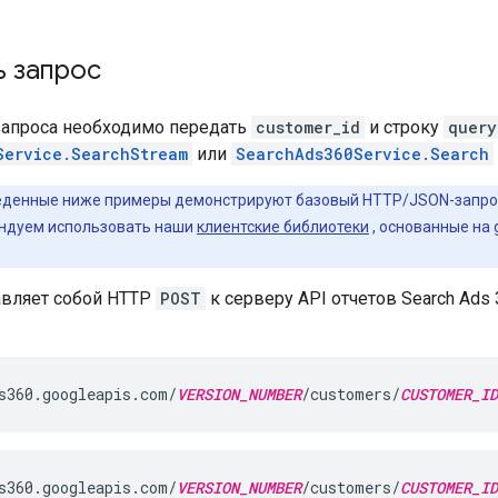
ь запрос
запроса необходимо передать
customer_id
и строку
query
Service.SearchStream
или
SearchAds360Service.Search
денные ниже примеры демонстрируют базовый HTTP/JSON-запрос
ндуем использовать наши
клиентские библиотеки
, основанные на
авляет собой HTTP
POST
к серверу API отчетов Search Ads
s360.googleapis.com/
VERSION_NUMBER
/customers/
CUSTOMER_ID
s360.googleapis.com/
VERSION_NUMBER
/customers/
CUSTOMER_ID