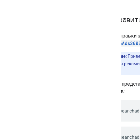
Отправит
Для отправки 
SearchAds360
Примечание:
Приве
концепций. Мы рекоме
приложении.
Запрос предст
адресов:
https://searchad
https://searchad