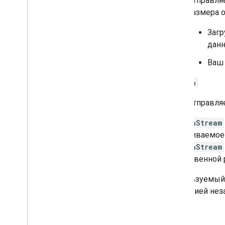
Отправляе
размера о
Загр
данн
Ваш 
Search
Отправляе
SearchStream
затрачиваемое
SearchStream
существенной 
Используемый 
операцией неза