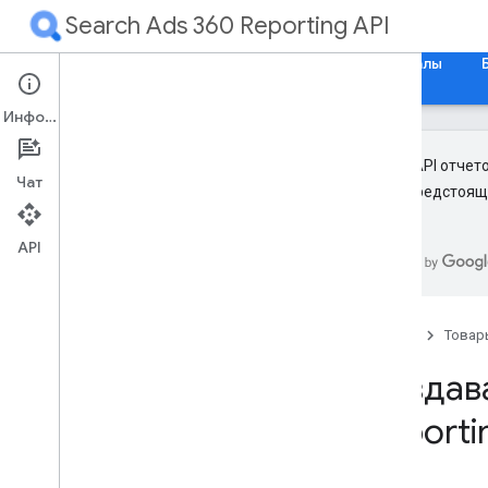
Search Ads 360 Reporting API
Главная
Руководства
Справочные материалы
Информация
Новый API отчето
Чат
курсе предстоящ
Обзор
Начать
API
Основные понятия
Обзор
Главная
Товар
Иерархия аккаунтов Поисковой
рекламы 360
Создава
Структура API отчетов Search Ads
360
Reporti
Создание отчетов о поиске
Сообщить о потоковой передаче