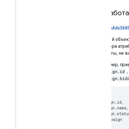
Обработа
SearchAds360
Каждый объе
из набора атр
Атрибуты, не 
Например, при
campaign.id
,
campaign.bid
SELECT
campaign
.
id
,
campaign
.
name
,
campaign
.
statu
FROM
campaign