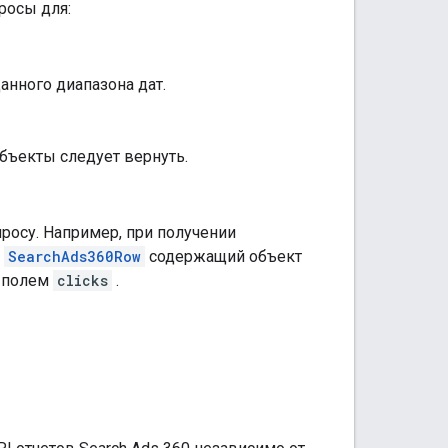
росы для:
анного диапазона дат.
объекты следует вернуть.
росу. Например, при получении
т
SearchAds360Row
содержащий объект
 полем
clicks
.