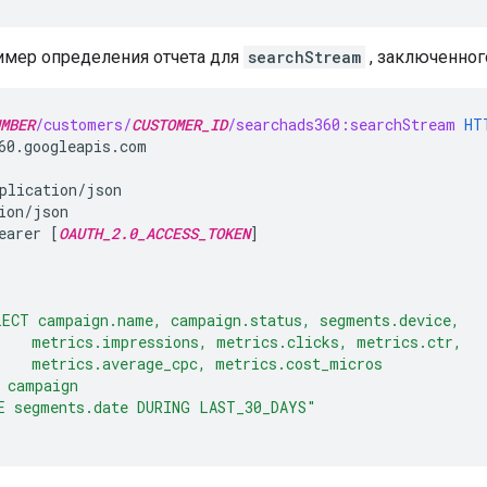
имер определения отчета для
searchStream
, заключенно
MBER
/customers/
CUSTOMER_ID
/searchads360:searchStream
HT
60.googleapis.com
plication/json
ion/json
earer [
OAUTH_2.0_ACCESS_TOKEN
]
LECT campaign.name, campaign.status, segments.device,
    metrics.impressions, metrics.clicks, metrics.ctr,
    metrics.average_cpc, metrics.cost_micros
 campaign
E segments.date DURING LAST_30_DAYS"