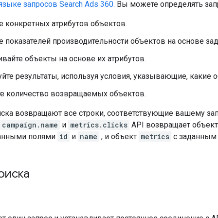
языке запросов Search Ads 360.
Вы можете определять зап
е конкретных атрибутов объектов.
 показателей производительности объектов на основе зад
вайте объекты на основе их атрибутов.
йте результаты, используя условия, указывающие, какие 
те количество возвращаемых объектов.
иска возвращают все строки, соответствующие вашему зап
campaign.name
и
metrics.clicks
API возвращает объек
данными полями
id
и
name
, и объект
metrics
с заданным
оиска