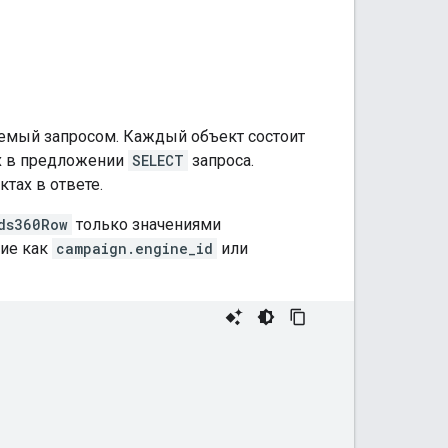
емый запросом. Каждый объект состоит
ых в предложении
SELECT
запроса.
тах в ответе.
ds360Row
только значениями
кие как
campaign.engine_id
или