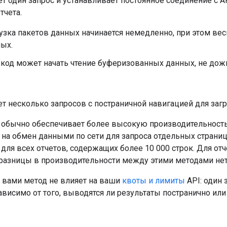
т один запрос и устанавливает постоянное соединение с AP
тчета.
узка пакетов данных начинается немедленно, при этом вес
ых.
код может начать чтение буферизованных данных, не дож
т несколько запросов с постраничной навигацией для загру
обычно обеспечивает более высокую производительность,
 на обмен данными по сети для запроса отдельных страни
для всех отчетов, содержащих более 10 000 строк. Для от
разницы в производительности между этими методами нет
вами метод не влияет на ваши
квоты и лимиты
API: один 
висимо от того, выводятся ли результаты постранично ил