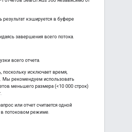
I отчетов Search Ads 360 независимо от
ь результат кэшируется в буфере
идаясь завершения всего потока.
зки всего отчета.
 поскольку исключает время,
ц. Мы рекомендуем использовать
четов меньшего размера (<10 000 строк)
.
запрос или отчет считается одной
и в потоковом режиме.