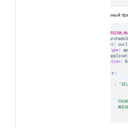
Вот полный пр
POST
/
VERSION_NU
Host
:
searchads3
User-Agent
:
curl
Content-Type
:
ap
Accept
:
applicat
Authorization
:
B
Parame
ters
:
{
"query"
:
"SE
                
                
            FROM
            WHER
}