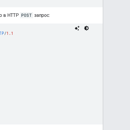
го в HTTP
POST
запрос:
TP
/
1.1