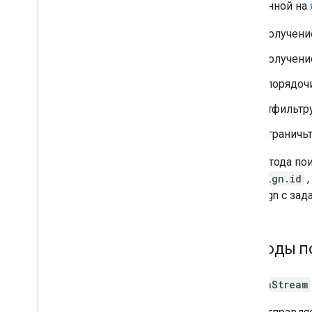
написанной на
Обзор
Структура запроса и предложения
Получени
Диапазоны дат
Нулевые показатели
Получение
Примеры запросов
Упорядочи
Грамматика запроса
Часто задаваемые вопросы
Отфильтру
Ограничь
API отчетов Search Ads 360
Основные понятия
Оба метода по
Форматы
campaign.id
,
campaign с за
Методы п
SearchStream