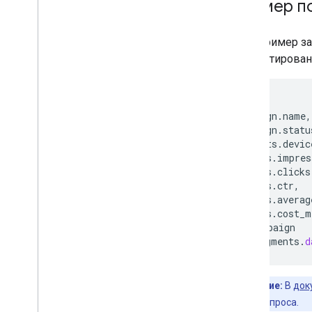
Пример п
Этот пример з
сегментирован
SELECT
campaign
.
name
,
campaign
.
statu
segments
.
devic
metrics
.
impres
metrics
.
clicks
metrics
.
ctr
,
metrics
.
averag
metrics
.
cost_m
FROM
campaign
WHERE
segments
.
d
Примечание:
В
док
поискового запроса.