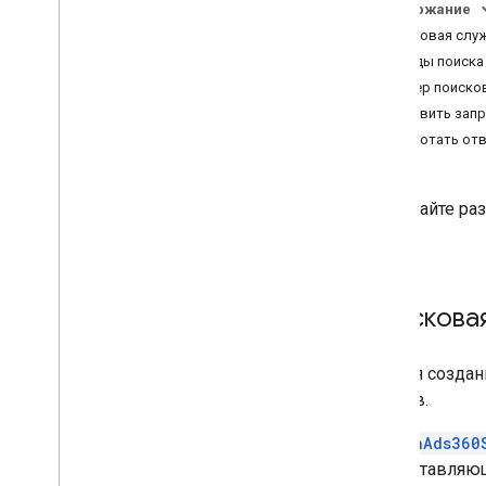
Пагинация
Содержание
Получить метаданные ресурса
Поисковая слу
Структура вызова
Методы поиска
Использование пользовательских
Пример поиско
столбцов
Отправить зап
Использование пользовательских
Обработать от
переменных Floodlight
Идентификатор клиента для входа
Список доступных учетных записей
Прочитайте раз
Игровая площадка OAuth
360.
Цены
,
лимиты и квоты API
Управление версиями
Ресурсы уровня событий
Поискова
Ресурсы
API для создан
Обзор
отчетов.
Получение атрибутов и показателей
актива
SearchAds360
предоставляющ
Язык запросов