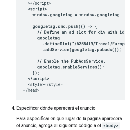
  <script>
    window.googletag = window.googletag || 
    googletag.cmd.push(() => {
      // Define an ad slot for div with id "
      googletag
        .defineSlot("/6355419/Travel/Europe/
        .addService(googletag.pubads());
      // Enable the PubAdsService.
      googletag.enableServices();
    });
  </script>
  <style></style>

</head>
Especificar dónde aparecerá el anuncio
Para especificar en qué lugar de la página aparecerá
el anuncio, agrega el siguiente código a el
<body>