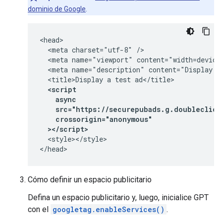
dominio de Google
.
<head>

  <meta charset="utf-8" />

  <meta name="viewport" content="width=device-
  <meta name="description" content="Display a 
  <script
    async
    src="https://securepubads.g.doubleclick
    crossorigin="anonymous"
  ></script>
  <style></style>

</head>
Cómo definir un espacio publicitario
Defina un espacio publicitario y, luego, inicialice GPT
con el
googletag.enableServices()
.