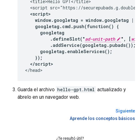
  <title>Hello GPT</title>

  <script src="https://securepubads.g.doublecl
<script>

    window.googletag = window.googletag || 
    googletag.cmd.push(function() {

      googletag

          .defineSlot("
ad-unit-path
", [
wid
          .addService(googletag.pubads());

      googletag.enableServices();

    });

  </script>
Guarda el archivo
hello-gpt.html
actualizado y
ábrelo en un navegador web.
Siguiente
Aprende los conceptos básicos
¿Te resultó útil?