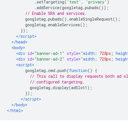
.
setTargeting
(
'test'
,
'privacy'
)
.
addService
(
googletag
.
pubads
());
// Enable SRA and services.
        googletag
.
pubads
().
enableSingleRequest
();
        googletag
.
enableServices
();
});
</script>
</head>
<body>
<div
id
=
"banner-ad-1"
style
=
"
width
:
728px
;
heigh
<div
id
=
"banner-ad-2"
style
=
"
width
:
728px
;
heigh
<script>
        googletag
.
cmd
.
push
(
function
()
{
// This call to display requests both ad s
// configured targeting.
          googletag
.
display
(
adSlot1
);
});
</script>
</body>
</html>