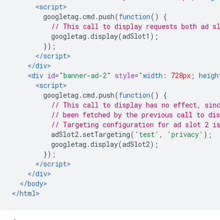
<script>
        googletag
.
cmd
.
push
(
function
()
{
// This call to display requests both ad s
          googletag
.
display
(
adSlot1
);
});
</script>
</div>
<div
id
=
"banner-ad-2"
style
=
"
width
:
728px
;
heigh
<script>
        googletag
.
cmd
.
push
(
function
()
{
// This call to display has no effect, sin
// been fetched by the previous call to dis
// Targeting configuration for ad slot 2 i
          adSlot2
.
setTargeting
(
'test'
,
'privacy'
);
          googletag
.
display
(
adSlot2
);
});
</script>
</div>
</body>
</html>