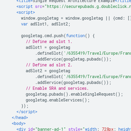
<title>
Single Request Architecture Example
</titl
<script
src
=
"https://securepubads.g.doubleclick.
<script>
      window
.
googletag 
=
 window
.
googletag 
||
{
cmd
:
[
var
 adSlot1
,
 adSlot2
;
      googletag
.
cmd
.
push
(
function
()
{
// Define ad slot 1.
        adSlot1 
=
 googletag
.
defineSlot
(
'/6355419/Travel/Europe/Fran
.
addService
(
googletag
.
pubads
());
// Define ad slot 2.
        adSlot2 
=
 googletag
.
defineSlot
(
'/6355419/Travel/Europe/Fran
.
addService
(
googletag
.
pubads
());
// Enable SRA and services.
        googletag
.
pubads
().
enableSingleRequest
();
        googletag
.
enableServices
();
});
</script>
</head>
<body>
<div
id
=
"banner-ad-1"
style
=
"
width
:
728px
;
heigh