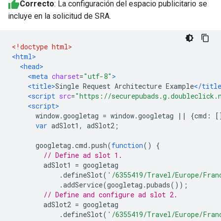
Correcto
: La configuración del espacio publicitario se
incluye en la solicitud de SRA.
<!doctype html>
<html>
<head>
<meta
charset
=
"utf-8"
>
<title>
Single Request Architecture Example
</titl
<script
src
=
"https://securepubads.g.doubleclick.
<script>
      window
.
googletag 
=
 window
.
googletag 
||
{
cmd
:
[
var
 adSlot1
,
 adSlot2
;
      googletag
.
cmd
.
push
(
function
()
{
// Define ad slot 1.
        adSlot1 
=
 googletag
.
defineSlot
(
'/6355419/Travel/Europe/Fran
.
addService
(
googletag
.
pubads
());
// Define and configure ad slot 2.
        adSlot2 
=
 googletag
.
defineSlot
(
'/6355419/Travel/Europe/Fran