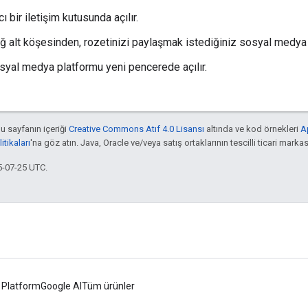
cı bir iletişim kutusunda açılır.
ğ alt köşesinden, rozetinizi paylaşmak istediğiniz sosyal medya 
syal medya platformu yeni pencerede açılır.
bu sayfanın içeriği
Creative Commons Atıf 4.0 Lisansı
altında ve kod örnekleri
A
tikaları
'na göz atın. Java, Oracle ve/veya satış ortaklarının tescilli ticari markas
5-07-25 UTC.
 Platform
Google AI
Tüm ürünler