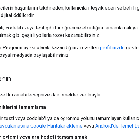
icilerin başarılarını takdir eden, kullanıcıları teşvik eden ve belir
ijital ödüllerdir.
, codelab veya test gibi bir öğrenme etkinliğini tamamlamak ya d
ılmak gibi çeşitli yollarla rozet kazanabilirsiniz.
ci Programı üyesi olarak, kazandığınız rozetleri
profilinizde
göster
sosyal medyada paylaşabilirsiniz.
anın
zet kazanabileceğinize dair örnekler verilmiştir:
eriklerini tamamlama
ir testi veya codelab'i ya da öğrenme yolunu tamamlayan kullanıcıl
r uygulamasına Google Haritalar ekleme
veya
Android'de Temel D
ir eylemi veya ara hedefi tamamlamak