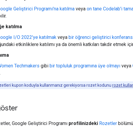
oogle Geliştirici Programı'na katılma
veya
on tane Codelab'i ta
lir.
iğe katılma
oogle I/O 2022'ye katılmak
veya
bir öğrenci geliştirici konfer
ndaki etkinliklere katılımı ya da önemli katkıları takdir etmek için 
nıma
omen Techmakers
gibi
bir topluluk programına üye olmayı
veya
.
zetleri kupon koduyla kullanmanız gerekiyorsa rozet kodunu
rozet kulla
göster
etler, Google Geliştirici Programı
profilinizdeki
Rozetler
bölümün