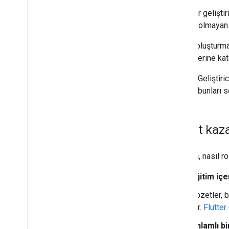
Özellikler
Rozetler geliştir
Rozetler
parasal olmayan d
Koleksiyonlar
Topluluklar ve Programlar
Hesap oluşturmak
İlgi alanlarım
etkinliklerine kat
Kayıtlı Sayfalar
Google Geliştiri
halinde bunları 
Rozet kaz
Aşağıda, nasıl ro
Eğitim iç
Rozetler, b
(ör.
Flutte
Anlamlı b