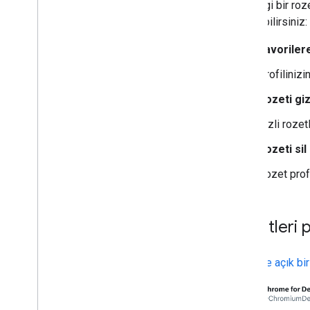
Herhangi bir roz
yönetebilirsiniz:
Favoriler
Profilinizi
Rozeti giz
Gizli rozet
Rozeti sil
Rozet profi
Rozetleri 
Herkese açık bir 