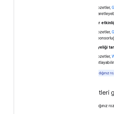
Rozetler,
G
işaretleyebi
Bir etkinl
Rozetler,
G
sponsorluğu
Üyeliği ta
Rozetler,
W
kutlayabilir
Not:
Kazandığınız ro
Rozetleri 
Kazandığınız roz