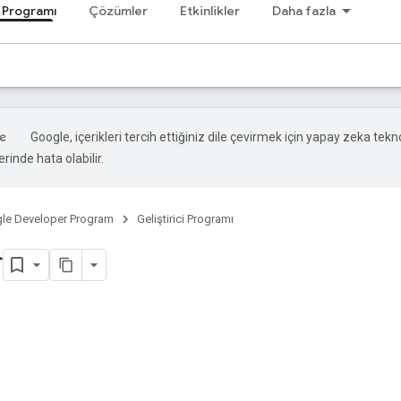
i Programı
Çözümler
Etkinlikler
Daha fazla
Google, içerikleri tercih ettiğiniz dile çevirmek için yapay zeka teknol
rinde hata olabilir.
le Developer Program
Geliştirici Programı
r