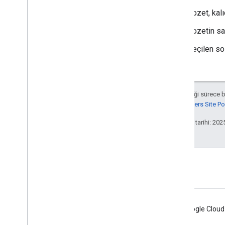
Rozet, kalı
Rozetin sa
Seçilen so
Aksi belirtilmediği sürece 
Google Developers Site Poli
Son güncelleme tarihi: 202
İçerik Politikası
Android
Chrome
Firebase
Google Cloud