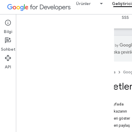
Ürünler
Geliştiric
Builders Hub
Planlar ve Fiyatlandırma
GEAR
SSS
Bilgi
Sohbet
Yapay zeka çevirile
Geliştirici Programı'na genel bakış
API
Geliştirici Programı ile ilgili SSS
Ana Sayfa
Goog
Geliştirici Programı Avantajları Hakkında
SSS
Rozetle
Geliştirici Programı Forumları ile İlgili
SSS
Gemini Enterprise Agent Ready SSS
Bu sayfada
İçerik Politikası
Rozet kazanın
Hizmet Şartları
Rozetleri göster
Kullanılabildiği bölgeler
Rozetleri paylaş