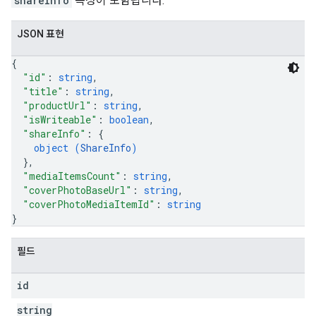
shareInfo
속성이 포함됩니다.
JSON 표현
{
"id"
: 
string
,
"title"
: 
string
,
"productUrl"
: 
string
,
"isWriteable"
: 
boolean
,
"shareInfo"
: 
{
object (
ShareInfo
)
}
,
"mediaItemsCount"
: 
string
,
"coverPhotoBaseUrl"
: 
string
,
"coverPhotoMediaItemId"
: 
string
}
필드
id
string