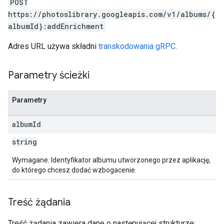
POST
https://photoslibrary.googleapis.com/v1/albums/{
albumId}:addEnrichment
Adres URL używa składni
transkodowania gRPC
.
Parametry ścieżki
Parametry
album
Id
string
Wymagane. Identyfikator albumu utworzonego przez aplikację,
do którego chcesz dodać wzbogacenie.
Treść żądania
Treść żądania zawiera dane o następującej strukturze: