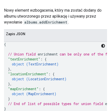
Nowy element wzbogacenia, który ma zostać dodany do
albumu utworzonego przez aplikację i używany przez
wywołanie
albums.addEnrichment
.
Zapis JSON
{
// Union field 
enrichment
 can be only one of the fo
"textEnrichment"
: 
{
object (
TextEnrichment
)
}
,
"locationEnrichment"
: 
{
object (
LocationEnrichment
)
}
,
"mapEnrichment"
: 
{
object (
MapEnrichment
)
}
// End of list of possible types for union field 
en
}