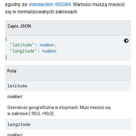
zgodny ze
standardem WGS84
. Wartości muszą mieścić
się w normalizowanych zakresach.
Zapis JSON
{
"latitude"
: 
number
,
"longitude"
: 
number
}
Pola
latitude
number
Szerokość geograficzna w stopniach. Musi mieścić się
w zakresie [-90,0, +90,0].
longitude
number