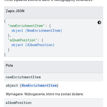
Zapis JSON
{
"newEnrichmentItem"
: 
{
object (
NewEnrichmentItem
)
}
,
"albumPosition"
: 
{
object (
AlbumPosition
)
}
}
Pola
new
Enrichment
Item
object (
NewEnrichmentItem
)
Wymagane. Wzbogacenie, które ma zostać dodane.
album
Position