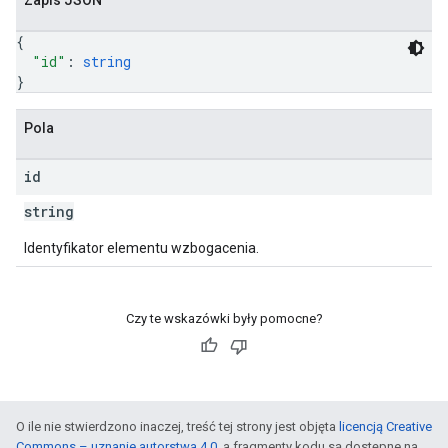
Zapis JSON
{
"id"
: 
string
}
Pola
id
string
Identyfikator elementu wzbogacenia.
Czy te wskazówki były pomocne?
O ile nie stwierdzono inaczej, treść tej strony jest objęta
licencją Creative
Commons – uznanie autorstwa 4.0
, a fragmenty kodu są dostępne na