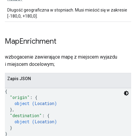
Długość geograficzna w stopniach. Musi mieścić się w zakresie
[-180,0, +180,0].
Map
Enrichment
wzbogacenie zawierające mapę z miejscem wyjazdu
i miejscem docelowym;
Zapis JSON
{
"origin"
: 
{
object (
Location
)
}
,
"destination"
: 
{
object (
Location
)
}
}