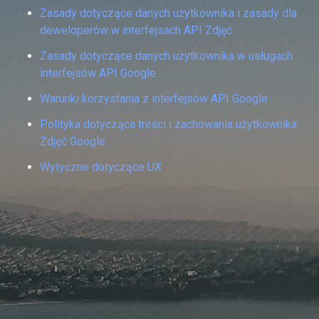
Zasady dotyczące danych użytkownika i zasady dla
deweloperów w interfejsach API Zdjęć
Zasady dotyczące danych użytkownika w usługach
interfejsów API Google
Warunki korzystania z interfejsów API Google
Polityka dotycząca treści i zachowania użytkownika
Zdjęć Google
Wytyczne dotyczące UX