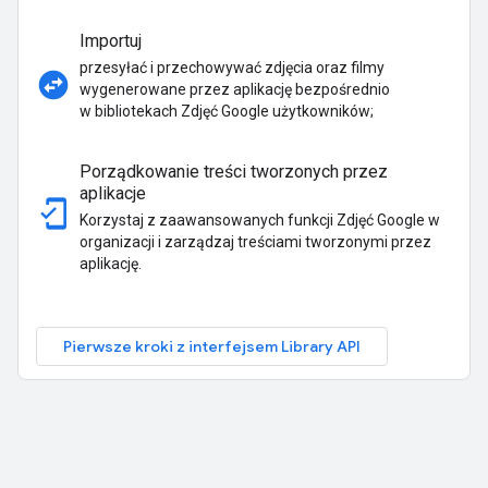
Importuj
przesyłać i przechowywać zdjęcia oraz filmy
swap_horizontal_circle
wygenerowane przez aplikację bezpośrednio
w bibliotekach Zdjęć Google użytkowników;
Porządkowanie treści tworzonych przez
aplikacje
mobile_friendly
Korzystaj z zaawansowanych funkcji Zdjęć Google w
organizacji i zarządzaj treściami tworzonymi przez
aplikację.
Pierwsze kroki z interfejsem Library API