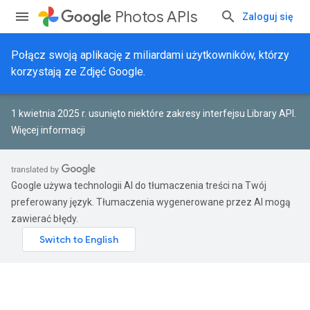
Photos APIs
Zaloguj się
Połącz swoją aplikację z miliardami użytkowników, którzy
korzystają ze Zdjęć Google.
1 kwietnia 2025 r. usunięto niektóre zakresy interfejsu Library API.
Więcej informacji
Google używa technologii AI do tłumaczenia treści na Twój
preferowany język. Tłumaczenia wygenerowane przez AI mogą
zawierać błędy.