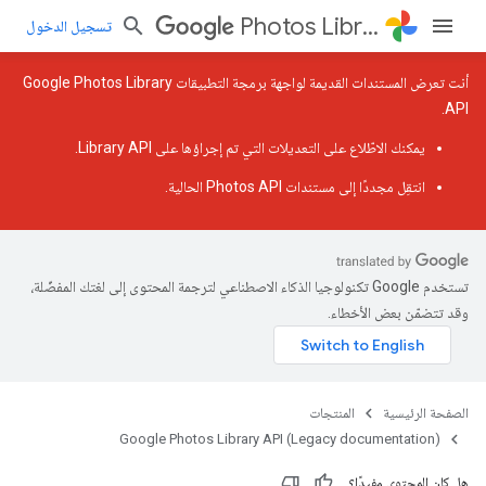
Photos Library API (Legacy documentation)
تسجيل الدخول
أنت تعرض المستندات القديمة لواجهة برمجة التطبيقات Google Photos Library
API.
يمكنك الاطّلاع على
التعديلات التي تم إجراؤها على Library API
.
انتقِل مجددًا إلى
مستندات Photos API الحالية
.
تستخدم Google تكنولوجيا الذكاء الاصطناعي لترجمة المحتوى إلى لغتك المفضّلة،
وقد تتضمّن بعض الأخطاء.
الصفحة الرئيسية
المنتجات
Google Photos Library API (Legacy documentation)
هل كان المحتوى مفيدًا؟