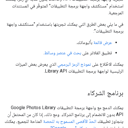
استخدام "مستكشف واجهة برمجة التطبيقات" المتوفّر في المستندات
المرجعية.
في ما يلي بعض الطرق التي يمكنك تجربتها باستخدام "مستكشف واجهة
برمجة التطبيقات":
عرض قائمة
بألبوماتك.
تطبيق الفلاتر على
بحث في عنصر وسائط
.
يمكنك الاطّلاع على
نموذج الرمز البرمجي
الذي يعرض بعض الميزات
الرئيسية لواجهة برمجة التطبيقات Library API.
برنامج الشركاء
يمكنك الدمج مع واجهة برمجة التطبيقات Google Photos Library
API بدون الانضمام إلى برنامج الشركاء. ومع ذلك، إذا كان من المحتمل أن
يتجاوز تطبيقك
الحدّ الأقصى المسموح به للحصة
المتاحة للجميع، يمكنك