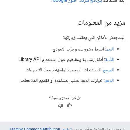
إبداء اهتمامك
ببرنامج شركاء "صور Google"
.
مزيد من المعلومات
إليك بعض الأماكن التي يمكنك زيارتها:
البدء
: اضبط مشروعك وجرِّب النموذج.
الأدلة
: أدلة إرشادية ومفاهيم حول استخدام Library API
المرجع
: المستندات المرجعية لواجهة برمجة التطبيقات
الدعم
: خيارات الدعم لطلب المساعدة أو تقديم الملاحظات.
هل كان المحتوى مفيدًا؟
إنّ محتوى هذه الصفحة مرخّص بموجب
ترخيص Creative Commons Attribution