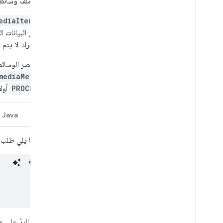
لاسترداد ملف وسائط،
يحتوي
ediaItem
تستند إلى البيانات 
ألبوم مشترك. لا يتم
إذا كان عنصر الوسائ
mediaMetadata
PROCESSING
أولا
راحة
Java
في ما يلي طلب GET:
يظهر الردّ على 