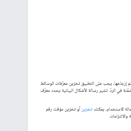
تم إرجاعها، يجب على التطبيق تخزين معرّفات الوسائط.
لى أن محتوى عناصر الوسائط تتغير بعد فترة معيّنة، وتنتهي صلاحية عناوين URL المضمّنة في الردّ. تشير رسالة الأشكال البيانية يحدد معرّف
 حالة الاستخدام، يمكنك
تخزين
أو تخزين مؤقت رقم
الالتزامات.