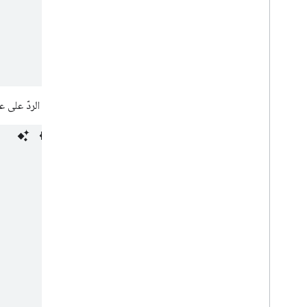
يظهر الردّ على 