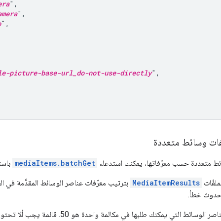
era
",

amera
",

o
",

le-picture-base-url_do-not-use-directly
",

ات وسائط متعددة
ئط متعددة حسب معرّفاتها، يمكنك استدعاء
mediaItems.batchGet
باست
ملفّات
MediaItemResults
بترتيب معرّفات عناصر الوسائط المقدَّمة في 
دوث خطأ.
الحد الأقصى لعدد عناصر الوسائط التي يمكنك