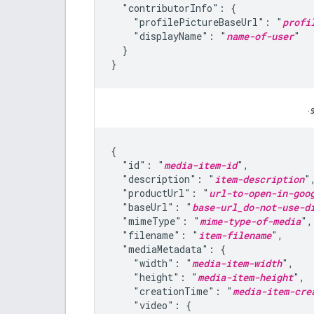
  "contributorInfo": {

    "profilePictureBaseUrl": "
profi
    "displayName": "
name-of-user
"

  }

}
.
{

  "id": "
media-item-id
",

  "description": "
item-description
",
  "productUrl": "
url-to-open-in-goo
  "baseUrl": "
base-url_do-not-use-d
  "mimeType": "
mime-type-of-media
",

  "filename": "
item-filename
",

  "mediaMetadata": {

    "width": "
media-item-width
",

    "height": "
media-item-height
",

    "creationTime": "
media-item-cre
    "video": {
