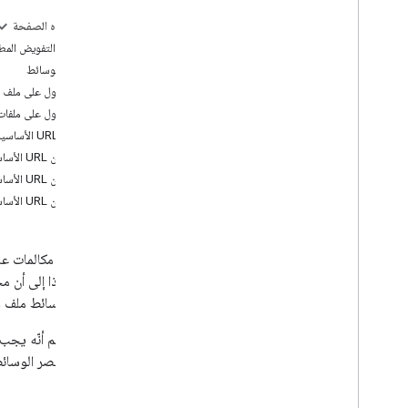
على هذه الصفحة
جارٍ تحميل الوسائط
نطاقات التفويض المط
تحميل وسائط
عناصر الوسائط
تحميلات قابلة للاستئناف
الحصول على ملف 
الحصول على ملفات
تنظيم الوسائط
عناوين URL الأساسية
إدارة الألبومات
عناوين URL الأساسية للصور
إدارة ملفات الوسائط
عناوين URL الأساسية للفيديوهات
إضافة معلومات مفصّلة
عناوين URL الأساسية للصور الحيّة
مشاركة الوسائط
مشاركة الوسائط
بعد إجراء مكالمات ع
استخدام Library API
عنصر الوسائط ملف و
التفويض
يُرجى العِلم أنّه يج
الحدود القصوى والحصص
تعريف عنصر الوسائ
مكتبات العملاء
لمحة عن واجهات برمجة تطبيقات RESTful