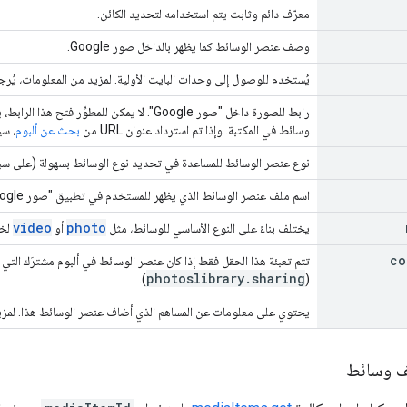
معرّف دائم وثابت يتم استخدامه لتحديد الكائن.
وصف عنصر الوسائط كما يظهر بالداخل صور Google.
يُستخدم للوصول إلى وحدات البايت الأولية. لمزيد من المعلومات، يُرج
وسائط في المكتبة. وإذا تم استرداد عنوان URL من
بحث عن ألبوم
، سي
نوع عنصر الوسائط للمساعدة في تحديد نوع الوسائط بسهولة (على سبي
اسم ملف عنصر الوسائط الذي يظهر للمستخدم في تطبيق "صور Google" (ضمن قسم معلومات العنصر).
video
photo
يختلف بناءً على النوع الأساسي للوسائط، مثل
أو
لخف
co
تتم تعبئة هذا الحقل فقط إذا كان عنصر الوسائط في ألبوم مشترَك التي
photoslibrary.sharing
).
(
يحتوي على معلومات عن المساهم الذي أضاف عنصر الوسائط هذا. لمزيد
ف وسائط