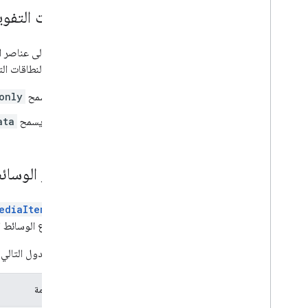
أفضل الممارسات
نطاقات التفو
نصائح بشأن الأداء
للوصول إلى عناصر ا
الردّ على النطاقات ال
تسمح
only
لا يسمح
ata
عناصر الوسائ
حاسمة
ediaItem
حسب نوع الوسائط ا
يسرد الجدول التال
أماكن إقامة