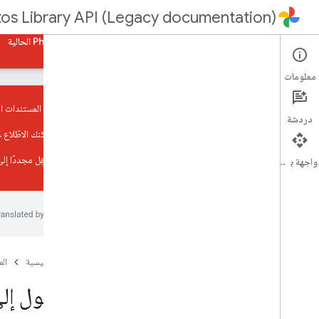
os Library API (Legacy documentation)
الأدلة
المرجع
نماذج
الرجوع إلى مستندات Photos API الحالية
معلومات
أنت تعرض المستندات القديمة لواجهة
دردشة
يمكنك الاطّلاع
نظرة عامة
انتقِل مجددًا إل
بدء استخدام REST
واجهة برمجة التطبيقات
بدء استخدام Java
بدء استخدام PHP
سياسة الاستخدام المقبول
إرشادات تجربة المستخدم
الصفحة الرئيسية
ال
قراءة الوسائط
عرض محتوى المكتبة
الوصول إل
البحث عن الفلاتر وتطبيقها
الوصول إلى ملفات الوسائط