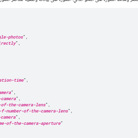


gle-photos
",

irectly
",

ation-time
",

amera
",

-camera
",

-of-the-camera-lens
",

-f-number-of-the-camera-lens
",

-camera
",

me-of-the-camera-aperture
"
