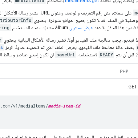
 يمكنك إجراء مكالمة
mediaItems.get
باستخدام
mediaItemId
يعرض ال
m
على سمات، مثل رقم التعريف والوصف وعنوان URL. تشير رسالة الأشكال البيانية أي معلومات إضافية ضمن
الوصفية في الملف. قد لا تكون جميع المواقع متوفرة. يحتوي
tributorInfo
 تضمين هذا الحقل إلا عند
عرض محتوى
álbum مشترَك منحه المستخدم
ring
ط فيديو، يجب معالجة ملف الفيديو أولاً. تشير رسالة الأشكال البيانية يحتوي
m
يصف حالة معالجة ملف الفيديو. يعرض الملف الذي تم تحميله حديثًا الرمز
us
ً، قبل أن يتم
READY
لاستخدامه.
baseUrl
لن تكون إحدى عناصر وسائط الفي
PHP
s.com/v1/mediaItems/
media-item-id
عنصر وسائط الصورة على النحو التالي. الصورة على بيانات وصفية لعناصر الصور.