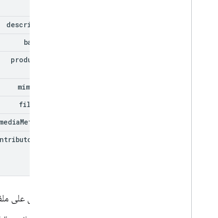
id
description
base
Url
product
Url
mime
Type
filename
media
Metadata
ntributor
Info
الحصول على مل