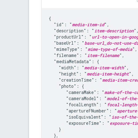
{

  "id": "
media-item-id
",

  "description": "
item-description
",
  "productUrl": "
url-to-open-in-goo
  "baseUrl": "
base-url_do-not-use-d
  "mimeType": "
mime-type-of-media
",

  "filename": "
item-filename
",

  "mediaMetadata": {

    "width": "
media-item-width
",

    "height": "
media-item-height
",

    "creationTime": "
media-item-cre
    "photo": {

       "cameraMake": "
make-of-the-c
       "cameraModel": "
model-of-the
       "focalLength": "
focal-length
       "apertureFNumber": "
aperture
       "isoEquivalent": "
iso-of-the
       "exposureTime": "
exposure-ti
    }

  },
