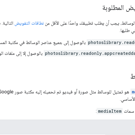
يض المطلوبة
لوسائط، يجب أن يطلب تطبيقك واحدًا على الأقل من
نطاقات التفويض
التالية.
تي طلبها.
photoslibrary.read
بالوصول إلى جميع عناصر الوسائط في مكتبة الم
photoslibrary.readonly.appcreatedd
بالوصول إلا إلى ملفات ال
ط
m
لأساسي.
ي سمات
mediaItem
: