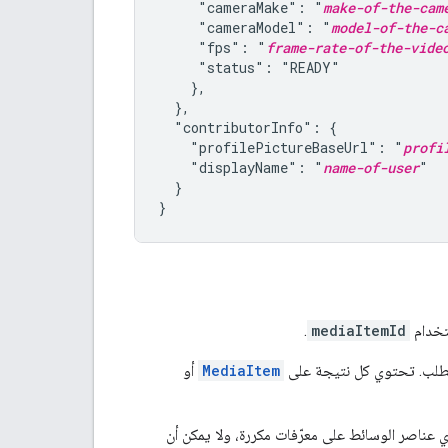
     "cameraMake": "
make-of-the-cam
     "cameraModel": "
model-of-the-c
     "fps": "
frame-rate-of-the-vide
     "status": "READY"

    },

  },

  "contributorInfo": {

    "profilePictureBaseUrl": "
profi
    "displayName": "
name-of-user
"

  }

}
خدام
mediaItemId
.
الطلب. تحتوي كل نتيجة على
MediaItem
أو
 طلبها في مكالمة واحدة هو 50. قائمة يجب ألا تحتوي عناصر الوسائط على معرّفات مكررة، ولا يمكن أن