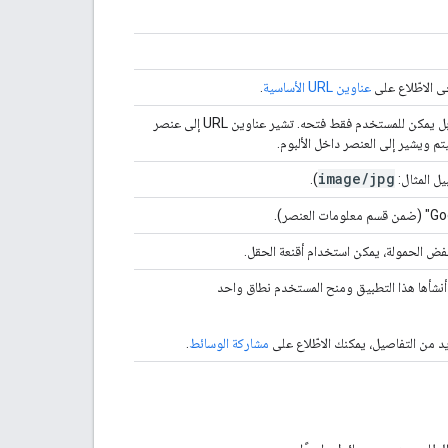
ى الاطّلاع على
عناوين URL الأساسية
.
رابط للصورة داخل "صور Google". لا يمكن للمطوِّر فتح هذا الرابط، بل يمكن للمستخدم فقط فتحه. تشير عناوين URL إلى عنصر
تم ويشير إلى العنصر داخل الألبوم.
image
/
jpg
ل المثال:
).
ض الحمولة، يمكن استخدام أقنعة الحقل.
 أنشأها هذا التطبيق ومنح المستخدم نطاق واحد
 من التفاصيل، يمكنك الاطّلاع على
مشاركة الوسائط
.