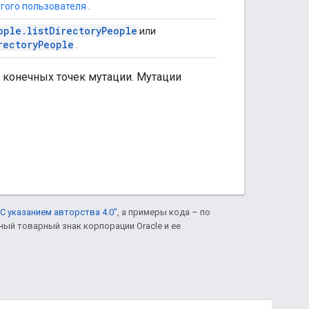
угого пользователя
.
ople.listDirectoryPeople
или
rectoryPeople
.
 конечных точек мутации. Мутации
С указанием авторства 4.0"
, а примеры кода – по
нный товарный знак корпорации Oracle и ее