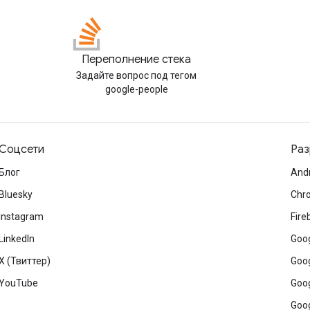
Переполнение стека
Задайте вопрос под тегом
google-people
Соцсети
Раз
Блог
And
Bluesky
Chr
Instagram
Fire
LinkedIn
Goog
X (Твиттер)
Goog
YouTube
Goog
Goog