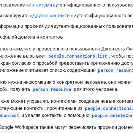
 управление
контактами
аутентифицированного пользовател
и скопируйте
«Другие контакты»
аутентифицированного по
нформации профиля для аутентифицированных пользовател
рофилей домена и контактов
дположим, что у проверенного пользователя Джен есть Фаб
риложение вызывает
people.connections.list
, чтобы пр
кран согласия с просьбой предоставить приложению досту
приложение считывает список, содержащий
person resour
ию нужна информация о конкретном человеке, оно может
тобы получить
person resource
для этого человека.
кже может управлять контактами, создавая новые конта
ствующие контакты, прочитанные из
people.connections
eContact
и удаляя контакты с помощью
people.deleteCo
Google Workspace также могут перечислять профили домена