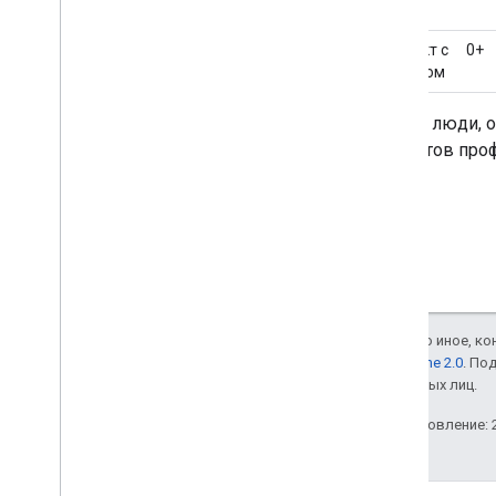
Контакт с
0+
доменом
Только люди, 
контактов про
Если не указано иное, к
лицензии Apache 2.0
. По
аффилированных лиц.
Последнее обновление: 2