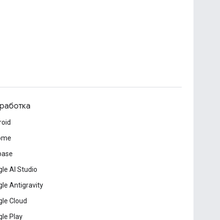
работка
roid
ome
base
le AI Studio
le Antigravity
le Cloud
le Play