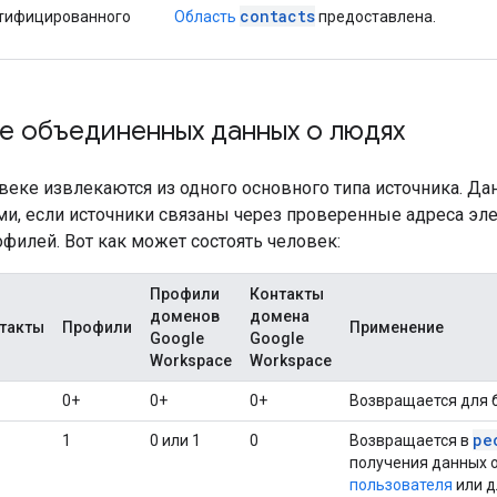
contacts
нтифицированного
Область
предоставлена.
е объединенных данных о людях
веке извлекаются из одного основного типа источника. Да
ми, если источники связаны через проверенные адреса эл
филей. Вот как может состоять человек:
Профили
Контакты
доменов
домена
такты
Профили
Применение
Google
Google
Workspace
Workspace
0+
0+
0+
Возвращается для 
pe
1
0 или 1
0
Возвращается в
получения данных 
пользователя
или д