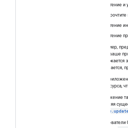
Чтение и
Руководство по миграции API
Прочтите 
контактов
Устранение неполадок
Чтение и
Чтение п
Например, пре
Когда ваше п
отображается э
соглашается, 
Если приложен
имя ресурса, ч
Приложение та
обновляя суще
people.updat
Пользователи 