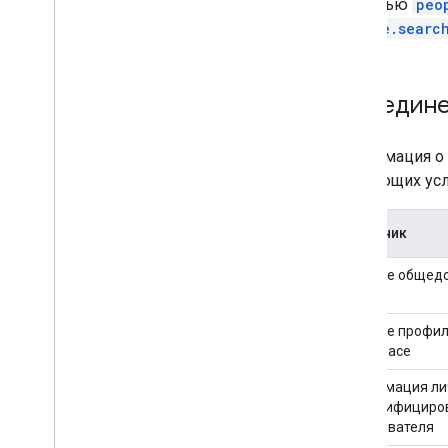
помощью
peo
people.searc
Объедине
Информация о 
следующих усл
Источник
Данные общедо
Google
Данные профил
Workspace
Информация ли
аутентифициро
пользователя