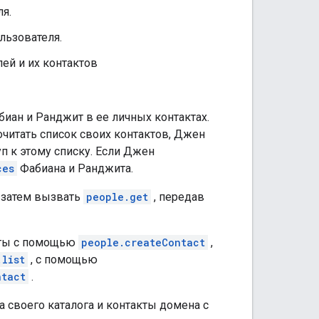
я.
льзователя.
ей и их контактов
иан и Ранджит в ее личных контактах.
очитать список своих контактов, Джен
п к этому списку. Если Джен
ces
Фабиана и Ранджита.
 затем вызвать
people.get
, передав
кты с помощью
people.createContact
,
.list
, с помощью
ntact
.
 своего каталога и контакты домена с