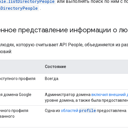
ple.listDirectoryPeople
или выполнять поиск по ним с 
hDirectoryPeople
.
нное представление информации о лю
людях, которую считывает API People, объединяется из ра
овий:
Состояние
ступного профиля
Всегда.
я домена Google
Администратор домена
включил внешний д
уровне домена, а также была предоставле
profile
чного профиля
Одна из
областей
предоставлена.
ванного