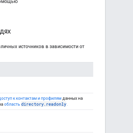
помощью
дях
зличных источников в зависимости от
оступ к контактам и профилям
данных на
directory.readonly
на
​​область
.