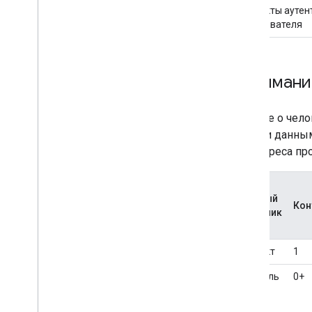
Контакты ауте
пользователя
Понимани
Данные о чело
с этими данны
URL-адреса про
Главный
Кон
источник
Контакт
1
Профиль
0+