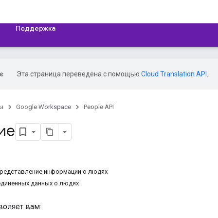
Поддержка
Эта страница переведена с помощью
Cloud Translation API
.
ы
Google Workspace
People API
ие
представление информации о людях
диненных данных о людях
воляет вам: