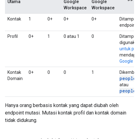
Utama
Google
Google
Workspace
Workspace
Kontak
1
0+
0+
0+
Ditampilk
endpoint
Profil
0+
1
0 atau 1
0
Ditampil
digunaka
untuk pen
mendapat
Google pe
Kontak
0+
0
0
1
Dikembal
people.
Domain
atau
people.
Hanya orang berbasis kontak yang dapat diubah oleh
endpoint mutasi. Mutasi kontak profil dan kontak domain
tidak didukung.