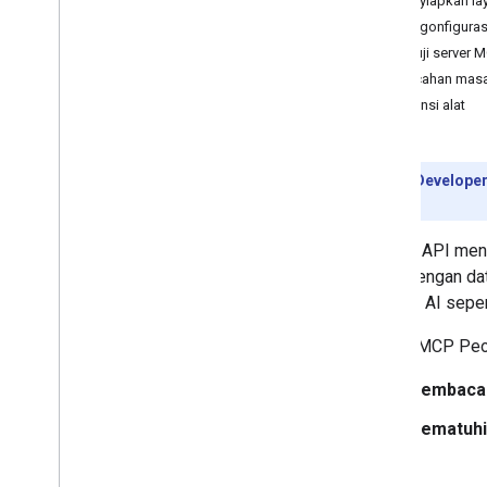
Menyiapkan lay
Mengonfiguras
Menguji server M
Pemecahan masa
Referensi alat
Pratinjau Developer
tertentu.
People API men
aman dengan dat
aplikasi AI sep
Server MCP Peop
Membaca 
Mematuhi