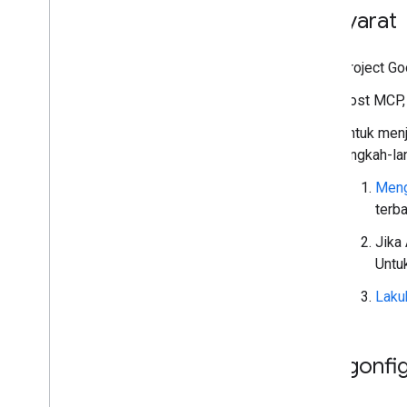
Prasyarat
Project Go
Host MCP,
Untuk menj
langkah-la
Meng
terb
Jika
Untu
Lakuk
Mengonfig