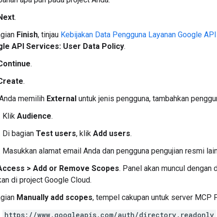
Next
.
agian
Finish
, tinjau
Kebijakan Data Pengguna Layanan Google API
le API Services: User Data Policy
.
Continue
.
Create
.
 Anda memilih
External
untuk jenis pengguna, tambahkan penggun
Klik
Audience
.
Di bagian
Test users
, klik
Add users
.
Masukkan alamat email Anda dan pengguna pengujian resmi lainn
Access
>
Add or Remove Scopes
. Panel akan muncul dengan d
kan di project Google Cloud.
agian
Manually add scopes
, tempel cakupan untuk server MCP 
https://www.googleapis.com/auth/directory.readonly