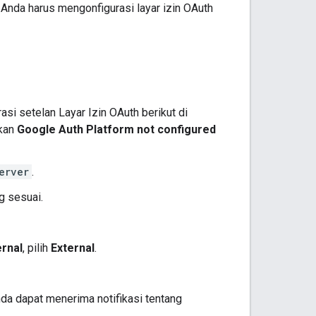
Anda harus mengonfigurasi layar izin OAuth
asi setelan Layar Izin OAuth berikut di
akan
Google Auth Platform not configured
erver
.
g sesuai.
ernal
, pilih
External
.
a dapat menerima notifikasi tentang