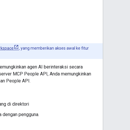
rkspace
, yang memberikan akses awal ke fitur
memungkinkan agen AI berinteraksi secara
i server MCP People API, Anda memungkinkan
kan People API.
ng di direktori
ama dengan pengguna.