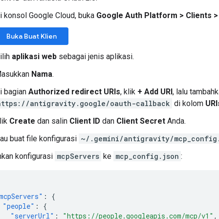
i konsol Google Cloud, buka
Google Auth Platform
>
Clients
>
Buka Buat Klien
ilih
aplikasi web
sebagai jenis aplikasi.
asukkan
Nama
.
i bagian
Authorized redirect URIs
, klik
+ Add URI
, lalu tambah
https://antigravity.google/oauth-callback
di kolom
URI
lik
Create
dan salin
Client ID
dan
Client Secret
Anda.
au buat file konfigurasi
~/.gemini/antigravity/mcp_config
kan konfigurasi
mcpServers
ke
mcp_config.json
:
mcpServers"
:
{
"people"
:
{
"serverUrl"
:
"https://people.googleapis.com/mcp/v1"
,