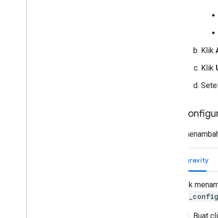
Klik
Klik
Sete
Mengonfigur
Untuk menambahka
Antigravity
Untuk menamb
mcp_config
Buat cl