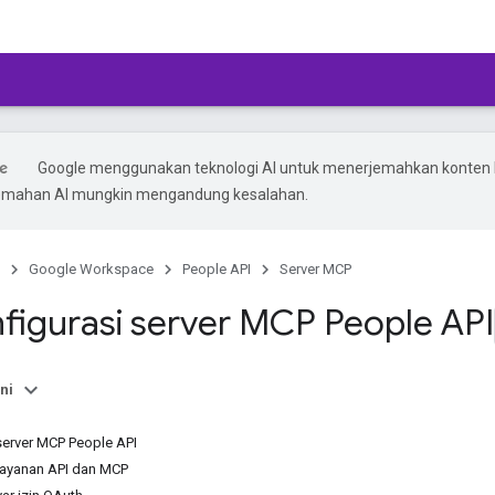
Google menggunakan teknologi AI untuk menerjemahkan konten
rjemahan AI mungkin mengandung kesalahan.
Google Workspace
People API
Server MCP
igurasi server MCP People API
ni
server MCP People API
layanan API dan MCP