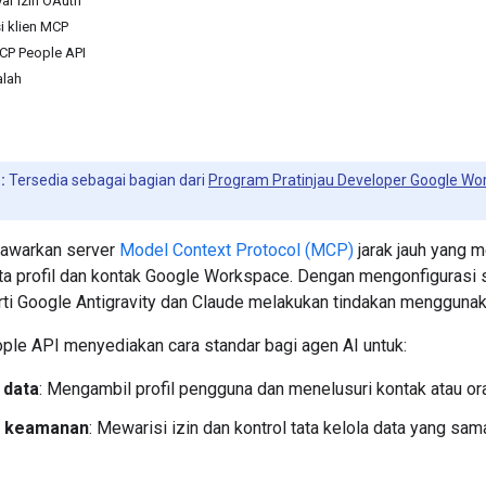
ar izin OAuth
i klien MCP
CP People API
lah
:
Tersedia sebagai bagian dari
Program Pratinjau Developer Google Wo
awarkan server
Model Context Protocol (MCP)
jarak jauh yang 
a profil dan kontak Google Workspace. Dengan mengonfiguras
erti Google Antigravity dan Claude melakukan tindakan mengguna
le API menyediakan cara standar bagi agen AI untuk:
data
: Mengambil profil pengguna dan menelusuri kontak atau ora
 keamanan
: Mewarisi izin dan kontrol tata kelola data yang s