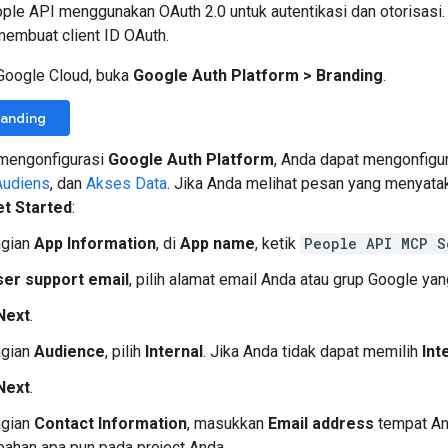
le API menggunakan OAuth 2.0 untuk autentikasi dan otorisasi. 
embuat client ID OAuth.
Google Cloud, buka
Google Auth Platform
>
Branding
.
randing
 mengonfigurasi
Google Auth Platform
, Anda dapat mengonfigur
Audiens
, dan
Akses Data
. Jika Anda melihat pesan yang menyat
t Started
:
agian
App Information
, di
App name
, ketik
People API MCP S
ser support email
, pilih alamat email Anda atau grup Google yan
Next
.
agian
Audience
, pilih
Internal
. Jika Anda tidak dapat memilih
Int
Next
.
agian
Contact Information
, masukkan
Email address
tempat And
bahan apa pun pada project Anda.