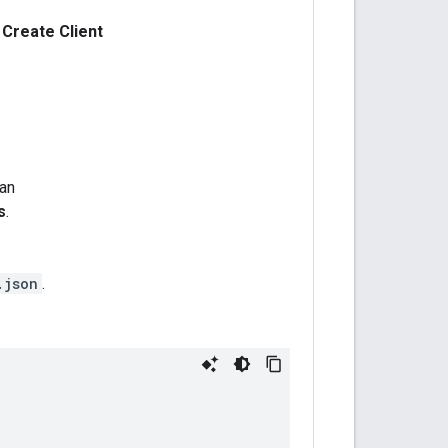
Create Client
kan
s
.
.json
.