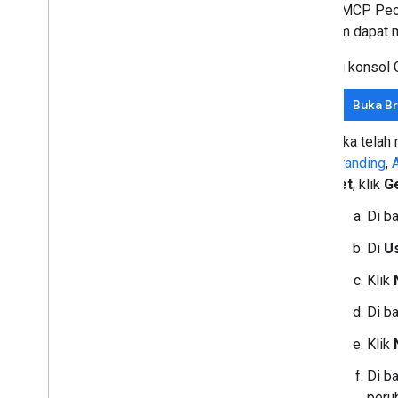
Server MCP Peop
sebelum dapat m
Di konsol 
Buka B
Jika telah
Branding
,
yet
, klik
Ge
Di b
Di
U
Klik
Di b
Klik
Di b
peru