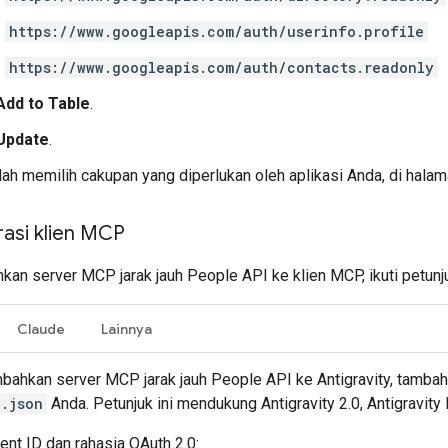
https://www.googleapis.com/auth/userinfo.profile
https://www.googleapis.com/auth/contacts.readonly
Add to Table
.
Update
.
lah memilih cakupan yang diperlukan oleh aplikasi Anda, di hala
asi klien MCP
n server MCP jarak jauh People API ke klien MCP, ikuti petunju
Claude
Lainnya
ahkan server MCP jarak jauh People API ke Antigravity, tambahka
.json
Anda. Petunjuk ini mendukung Antigravity 2.0, Antigravity I
ient ID dan rahasia OAuth 2.0: