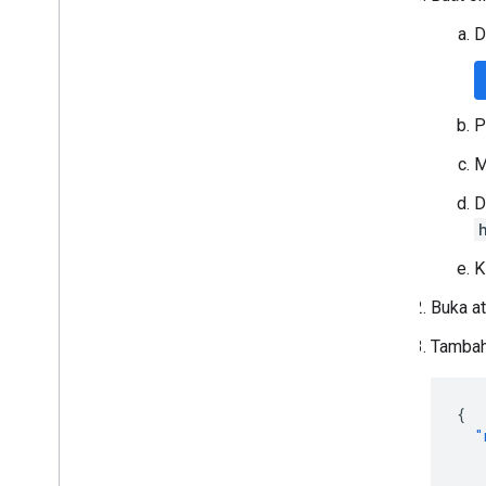
D
P
M
D
K
Buka at
Tambah
{
"