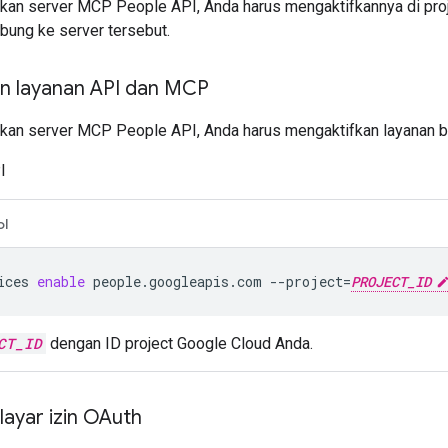
an server MCP People API, Anda harus mengaktifkannya di proje
bung ke server tersebut.
n layanan API dan MCP
an server MCP People API, Anda harus mengaktifkan layanan ber
I
ol
ices
enable
people.googleapis.com
--project
=
PROJECT_ID
CT_ID
dengan ID project Google Cloud Anda.
ayar izin OAuth