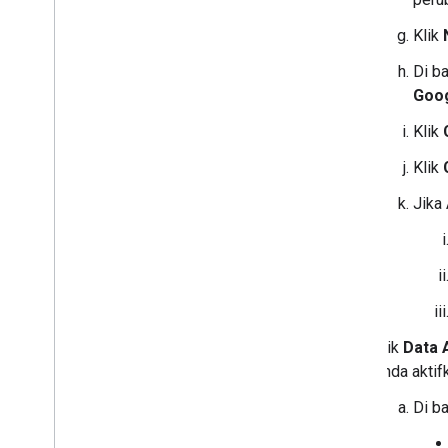
Klik
Di b
Goog
Klik
Klik
Jika
Klik
Data 
Anda aktif
Di b