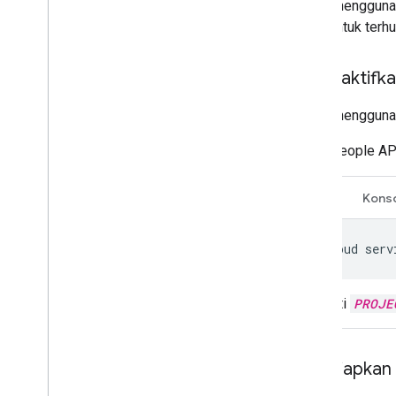
Untuk menggunak
MCP untuk terhu
Mengaktifka
Untuk menggunak
People AP
CLI
Kons
gcloud
serv
Ganti
PROJE
Menyiapkan l