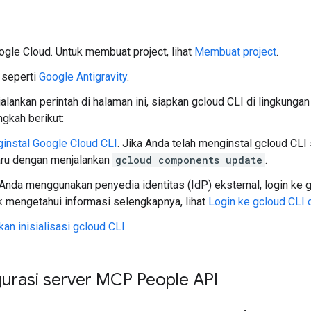
ogle Cloud. Untuk membuat project, lihat
Membuat project
.
 seperti
Google Antigravity
.
alankan perintah di halaman ini, siapkan gcloud CLI di lingkun
ngkah berikut:
instal Google Cloud CLI
. Jika Anda telah menginstal gcloud CLI
aru dengan menjalankan
gcloud components update
.
 Anda menggunakan penyedia identitas (IdP) eksternal, login ke 
k mengetahui informasi selengkapnya, lihat
Login ke gcloud CLI 
an inisialisasi gcloud CLI
.
urasi server MCP People API