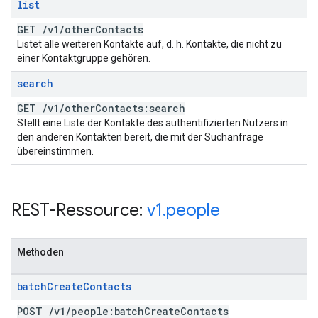
list
GET
/
v1
/
other
Contacts
Listet alle weiteren Kontakte auf, d. h. Kontakte, die nicht zu
einer Kontaktgruppe gehören.
search
GET
/
v1
/
other
Contacts:search
Stellt eine Liste der Kontakte des authentifizierten Nutzers in
den anderen Kontakten bereit, die mit der Suchanfrage
übereinstimmen.
REST-Ressource:
v1
.
people
Methoden
batch
Create
Contacts
POST
/
v1
/
people:batch
Create
Contacts