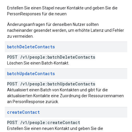
Erstellen Sie einen Stapel neuer Kontakte und geben Sie die
PersonResponses für die neuen
Änderungsanfragen für denselben Nutzer sollten
nacheinander gesendet werden, um erhöhte Latenz und Fehler
zu vermeiden.
batch
Delete
Contacts
POST
/
v1
/
people:batch
Delete
Contacts
Löschen Sie einen Batch-Kontakt.
batch
Update
Contacts
POST
/
v1
/
people:batch
Update
Contacts
Aktualisiert einen Batch von Kontakten und gibt für die
aktualisierten Kontakte eine Zuordnung der Ressourcennamen
an PersonResponse zurück.
create
Contact
POST
/
v1
/
people:create
Contact
Erstellen Sie einen neuen Kontakt und geben Sie die