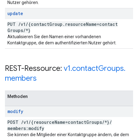
Nutzer gehören.
update
PUT
/
v1
/
{contact
Group
.
resource
Name=contact
Groups
/
*}
Aktualisieren Sie den Namen einer vorhandenen
Kontaktgruppe, die dem authentifizierten Nutzer gehört.
REST-Ressource:
v1
.
contact
Groups
.
members
Methoden
modify
POST
/
v1
/
{resource
Name=contact
Groups
/
*}
/
members:modify
Sie können die Mitglieder einer Kontaktgruppe ändern, die dem