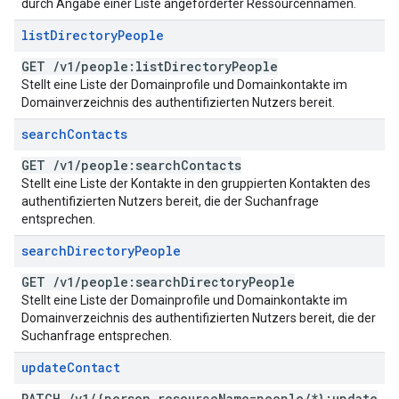
durch Angabe einer Liste angeforderter Ressourcennamen.
list
Directory
People
GET
/
v1
/
people:list
Directory
People
Stellt eine Liste der Domainprofile und Domainkontakte im
Domainverzeichnis des authentifizierten Nutzers bereit.
search
Contacts
GET
/
v1
/
people:search
Contacts
Stellt eine Liste der Kontakte in den gruppierten Kontakten des
authentifizierten Nutzers bereit, die der Suchanfrage
entsprechen.
search
Directory
People
GET
/
v1
/
people:search
Directory
People
Stellt eine Liste der Domainprofile und Domainkontakte im
Domainverzeichnis des authentifizierten Nutzers bereit, die der
Suchanfrage entsprechen.
update
Contact
PATCH
/
v1
/
{person
.
resource
Name=people
/
*}:update