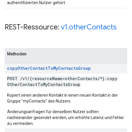
authentifizierten Nutzer gehört.
REST-Ressource:
v1
.
other
Contacts
Methoden
copy
Other
Contact
To
My
Contacts
Group
POST
/
v1
/
{resource
Name=other
Contacts
/
*}:copy
Other
Contact
To
My
Contacts
Group
Kopiert einen anderen Kontakt in einen neuen Kontakt in der
Gruppe "myContacts" des Nutzers.
Änderungsanfragen für denselben Nutzer sollten
nacheinander gesendet werden, um erhöhte Latenz und Fehler
zu vermeiden.