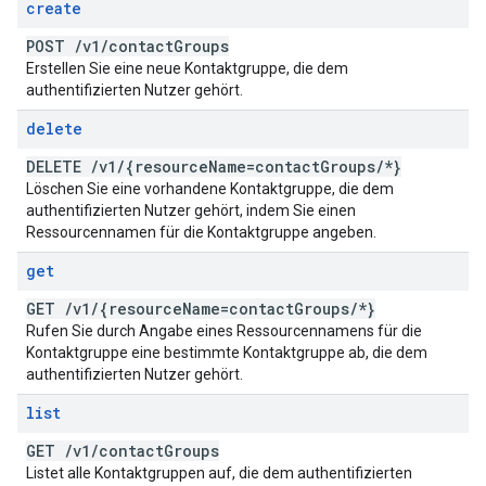
create
POST
/
v1
/
contact
Groups
Erstellen Sie eine neue Kontaktgruppe, die dem
authentifizierten Nutzer gehört.
delete
DELETE
/
v1
/
{resource
Name=contact
Groups
/
*}
Löschen Sie eine vorhandene Kontaktgruppe, die dem
authentifizierten Nutzer gehört, indem Sie einen
Ressourcennamen für die Kontaktgruppe angeben.
get
GET
/
v1
/
{resource
Name=contact
Groups
/
*}
Rufen Sie durch Angabe eines Ressourcennamens für die
Kontaktgruppe eine bestimmte Kontaktgruppe ab, die dem
authentifizierten Nutzer gehört.
list
GET
/
v1
/
contact
Groups
Listet alle Kontaktgruppen auf, die dem authentifizierten