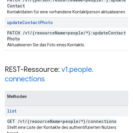
Contact
Kontaktdaten für eine vorhandene Kontaktperson aktualisieren.
update
Contact
Photo
PATCH
/
v1
/
{resource
Name=people
/
*}:update
Contact
Photo
Aktualisieren Sie das Foto eines Kontakts.
REST-Ressource:
v1
.
people
.
connections
Methoden
list
GET
/
v1
/
{resource
Name=people
/
*}
/
connections
Stellt eine Liste der Kontakte des authentifizierten Nutzers