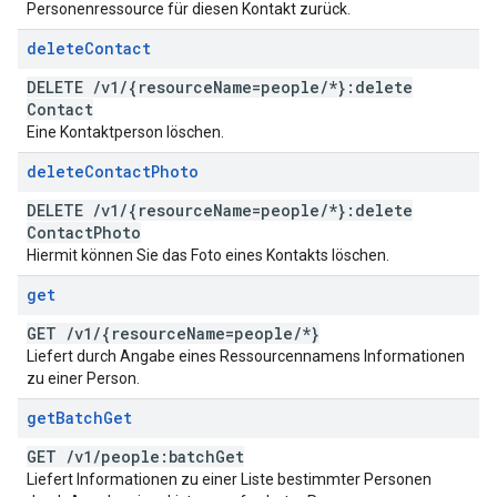
Personenressource für diesen Kontakt zurück.
delete
Contact
DELETE
/
v1
/
{resource
Name=people
/
*}:delete
Contact
Eine Kontaktperson löschen.
delete
Contact
Photo
DELETE
/
v1
/
{resource
Name=people
/
*}:delete
Contact
Photo
Hiermit können Sie das Foto eines Kontakts löschen.
get
GET
/
v1
/
{resource
Name=people
/
*}
Liefert durch Angabe eines Ressourcennamens Informationen
zu einer Person.
get
Batch
Get
GET
/
v1
/
people:batch
Get
Liefert Informationen zu einer Liste bestimmter Personen