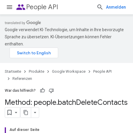
people
People API
Anmelden
Google verwendet KI-Technologie, um Inhalte in Ihre bevorzugte
Sprache zu übersetzen. KI-Übersetzungen können Fehler
enthalten.
Startseite
Produkte
Google Workspace
People API
Referenzen
War das hilfreich?
Method: people
.
batch
Delete
Contacts
Auf dieser Seite