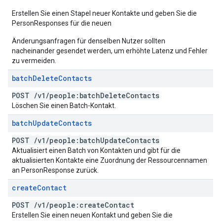
Erstellen Sie einen Stapel neuer Kontakte und geben Sie die
PersonResponses für die neuen
Änderungsanfragen für denselben Nutzer sollten
nacheinander gesendet werden, um erhöhte Latenz und Fehler
zu vermeiden.
batch
Delete
Contacts
POST
/
v1
/
people:batch
Delete
Contacts
Löschen Sie einen Batch-Kontakt.
batch
Update
Contacts
POST
/
v1
/
people:batch
Update
Contacts
Aktualisiert einen Batch von Kontakten und gibt für die
aktualisierten Kontakte eine Zuordnung der Ressourcennamen
an PersonResponse zurück.
create
Contact
POST
/
v1
/
people:create
Contact
Erstellen Sie einen neuen Kontakt und geben Sie die