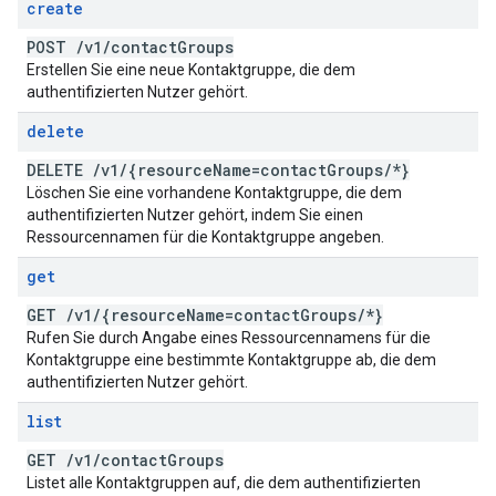
create
POST
/
v1
/
contact
Groups
Erstellen Sie eine neue Kontaktgruppe, die dem
authentifizierten Nutzer gehört.
delete
DELETE
/
v1
/
{resource
Name=contact
Groups
/
*}
Löschen Sie eine vorhandene Kontaktgruppe, die dem
authentifizierten Nutzer gehört, indem Sie einen
Ressourcennamen für die Kontaktgruppe angeben.
get
GET
/
v1
/
{resource
Name=contact
Groups
/
*}
Rufen Sie durch Angabe eines Ressourcennamens für die
Kontaktgruppe eine bestimmte Kontaktgruppe ab, die dem
authentifizierten Nutzer gehört.
list
GET
/
v1
/
contact
Groups
Listet alle Kontaktgruppen auf, die dem authentifizierten