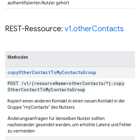
authentifizierten Nutzer gehört.
REST-Ressource:
v1
.
other
Contacts
Methoden
copy
Other
Contact
To
My
Contacts
Group
POST
/
v1
/
{resource
Name=other
Contacts
/
*}:copy
Other
Contact
To
My
Contacts
Group
Kopiert einen anderen Kontakt in einen neuen Kontakt in der
Gruppe "myContacts" des Nutzers.
Änderungsanfragen für denselben Nutzer sollten
nacheinander gesendet werden, um erhöhte Latenz und Fehler
zu vermeiden.