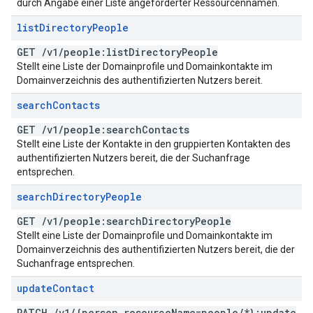
durch Angabe einer Liste angeforderter Ressourcennamen.
list
Directory
People
GET
/
v1
/
people:list
Directory
People
Stellt eine Liste der Domainprofile und Domainkontakte im
Domainverzeichnis des authentifizierten Nutzers bereit.
search
Contacts
GET
/
v1
/
people:search
Contacts
Stellt eine Liste der Kontakte in den gruppierten Kontakten des
authentifizierten Nutzers bereit, die der Suchanfrage
entsprechen.
search
Directory
People
GET
/
v1
/
people:search
Directory
People
Stellt eine Liste der Domainprofile und Domainkontakte im
Domainverzeichnis des authentifizierten Nutzers bereit, die der
Suchanfrage entsprechen.
update
Contact
PATCH
/
v1
/
{person
.
resource
Name=people
/
*}:update