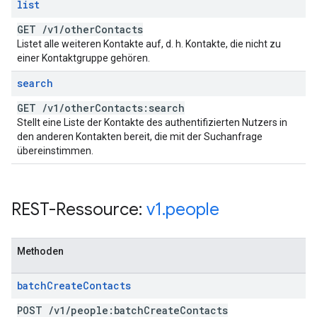
list
GET
/
v1
/
other
Contacts
Listet alle weiteren Kontakte auf, d. h. Kontakte, die nicht zu
einer Kontaktgruppe gehören.
search
GET
/
v1
/
other
Contacts:search
Stellt eine Liste der Kontakte des authentifizierten Nutzers in
den anderen Kontakten bereit, die mit der Suchanfrage
übereinstimmen.
REST-Ressource:
v1
.
people
Methoden
batch
Create
Contacts
POST
/
v1
/
people:batch
Create
Contacts