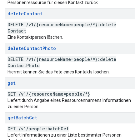
Personenressource für diesen Kontakt zurück.
delete
Contact
DELETE
/
v1
/
{resource
Name=people
/
*}:delete
Contact
Eine Kontaktperson löschen.
delete
Contact
Photo
DELETE
/
v1
/
{resource
Name=people
/
*}:delete
Contact
Photo
Hiermit können Sie das Foto eines Kontakts löschen.
get
GET
/
v1
/
{resource
Name=people
/
*}
Liefert durch Angabe eines Ressourcennamens Informationen
zu einer Person.
get
Batch
Get
GET
/
v1
/
people:batch
Get
Liefert Informationen zu einer Liste bestimmter Personen