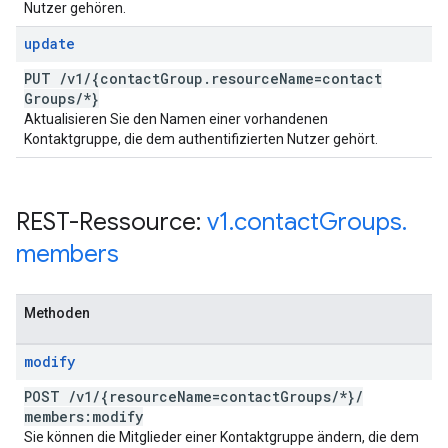
Nutzer gehören.
update
PUT
/
v1
/
{contact
Group
.
resource
Name=contact
Groups
/
*}
Aktualisieren Sie den Namen einer vorhandenen
Kontaktgruppe, die dem authentifizierten Nutzer gehört.
REST-Ressource:
v1
.
contact
Groups
.
members
Methoden
modify
POST
/
v1
/
{resource
Name=contact
Groups
/
*}
/
members:modify
Sie können die Mitglieder einer Kontaktgruppe ändern, die dem