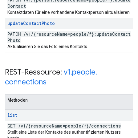
Contact
Kontaktdaten für eine vorhandene Kontaktperson aktualisieren.
update
Contact
Photo
PATCH
/
v1
/
{resource
Name=people
/
*}:update
Contact
Photo
Aktualisieren Sie das Foto eines Kontakts.
REST-Ressource:
v1
.
people
.
connections
Methoden
list
GET
/
v1
/
{resource
Name=people
/
*}
/
connections
Stellt eine Liste der Kontakte des authentifizierten Nutzers