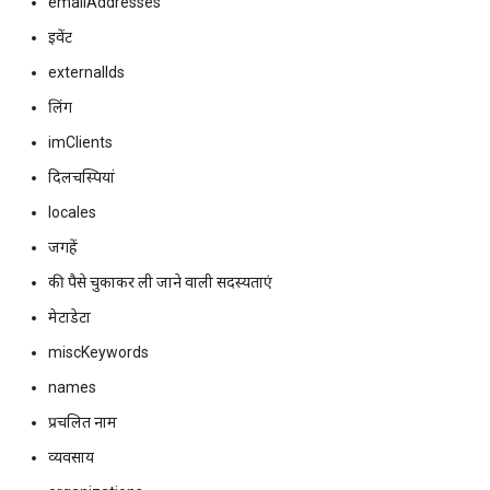
emailAddresses
इवेंट
externalIds
लिंग
imClients
दिलचस्पियां
locales
जगहें
की पैसे चुकाकर ली जाने वाली सदस्यताएं
मेटाडेटा
miscKeywords
names
प्रचलित नाम
व्यवसाय