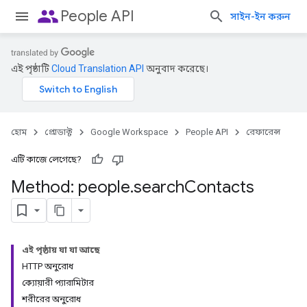
people
People API
সাইন-ইন করুন
এই পৃষ্ঠাটি
Cloud Translation API
অনুবাদ করেছে।
হোম
প্রোডাক্ট
Google Workspace
People API
রেফারেন্স
এটি কাজে লেগেছে?
Method: people
.
search
Contacts
এই পৃষ্ঠায় যা যা আছে
HTTP অনুরোধ
ক্যোয়ারী প্যারামিটার
শরীরের অনুরোধ