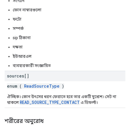
সংগঠন
ফোন নাম্বারগুলো
ফটো
সম্পর্ক
sip ঠিকানা
দক্ষতা
ইউআরএল
ব্যবহারকারী সংজ্ঞায়িত
sources[]
enum (
ReadSourceType
)
ঐচ্ছিক। কোন উৎসের ধরন ফেরাতে হবে তার একটি মুখোশ। সেট না
READ_SOURCE_TYPE_CONTACT
থাকলে
এ ডিফল্ট।
শরীরের অনুরোধ