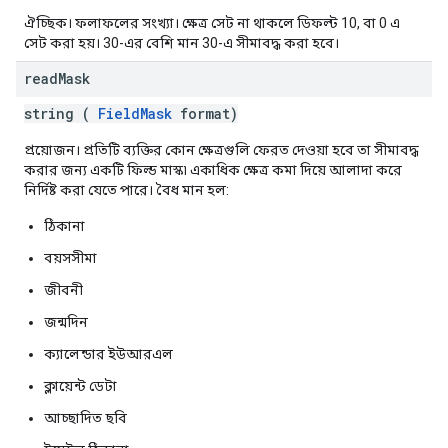
ঐচ্ছিক। ফলাফলের সংখ্যা। ক্ষেত্র সেট না থাকলে ডিফল্ট 10, বা 0 এ
সেট করা হয়। 30-এর বেশি মান 30-এ সীমাবদ্ধ করা হবে।
read
Mask
string (
FieldMask
format)
প্রয়োজন। প্রতিটি ব্যক্তির কোন ক্ষেত্রগুলি ফেরত দেওয়া হবে তা সীমাবদ্ধ
করার জন্য একটি ফিল্ড মাস্ক৷ একাধিক ক্ষেত্র কমা দিয়ে আলাদা করে
নির্দিষ্ট করা যেতে পারে। বৈধ মান হল:
ঠিকানা
বয়সসীমা
জীবনী
জন্মদিন
ক্যালেন্ডার ইউআরএল
ক্লায়েন্ট ডেটা
আচ্ছাদিত ছবি