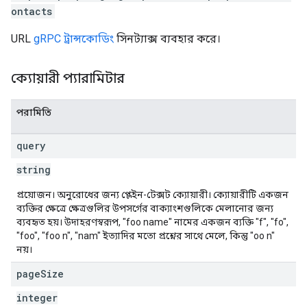
ontacts
URL
gRPC ট্রান্সকোডিং
সিনট্যাক্স ব্যবহার করে।
ক্যোয়ারী প্যারামিটার
পরামিতি
query
string
প্রয়োজন। অনুরোধের জন্য প্লেইন-টেক্সট ক্যোয়ারী। ক্যোয়ারীটি একজন
ব্যক্তির ক্ষেত্রে ক্ষেত্রগুলির উপসর্গের বাক্যাংশগুলিকে মেলানোর জন্য
ব্যবহৃত হয়। উদাহরণস্বরূপ, "foo name" নামের একজন ব্যক্তি "f", "fo",
"foo", "foo n", "nam" ইত্যাদির মতো প্রশ্নের সাথে মেলে, কিন্তু "oo n"
নয়।
page
Size
integer