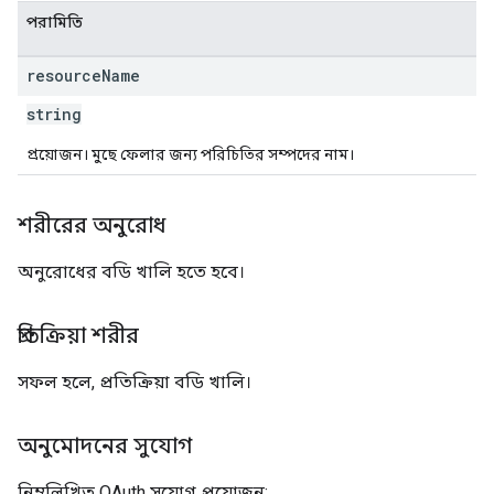
পরামিতি
resource
Name
string
প্রয়োজন। মুছে ফেলার জন্য পরিচিতির সম্পদের নাম।
শরীরের অনুরোধ
অনুরোধের বডি খালি হতে হবে।
প্রতিক্রিয়া শরীর
সফল হলে, প্রতিক্রিয়া বডি খালি।
অনুমোদনের সুযোগ
নিম্নলিখিত OAuth সুযোগ প্রয়োজন: