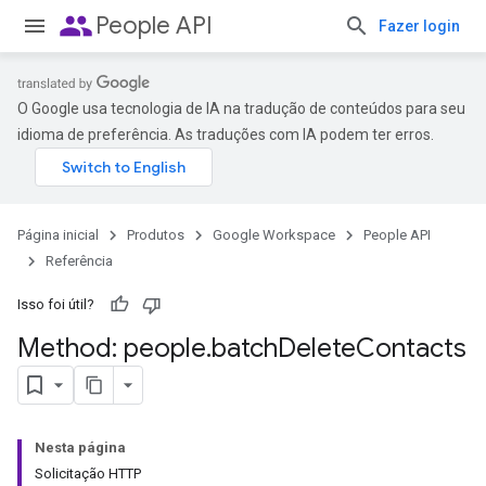
people
People API
Fazer login
O Google usa tecnologia de IA na tradução de conteúdos para seu
idioma de preferência. As traduções com IA podem ter erros.
Página inicial
Produtos
Google Workspace
People API
Referência
Isso foi útil?
Method: people
.
batch
Delete
Contacts
Nesta página
Solicitação HTTP