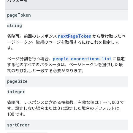
パラメータ
page
Token
string
nextPageToken
省略可。前回のレスポンス
から受け取ったペ
ージトークン。後続のページを取得するにはこれを指定しま
す。
people.connections.list
ページ分割を行う場合、
に指定
する他のすべてのパラメータは、ページトークンを提供した最
初の呼び出しと一致する必要があります。
page
Size
integer
省略可。レスポンスに含める接続数。有効な値は 1 ～ 1, 000 で
す。設定しない場合または 0 に設定した場合のデフォルトは
100 です。
sort
Order