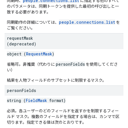
people.connections.list
同期時、
に指定する他のすべて
のパラメータは、同期トークンを提供した最初の呼び出しと一
致する必要があります。
people.connections.list
同期動作の詳細については、
を
ご覧ください。
request
Mask
(deprecated)
object (
RequestMask
)
personFields
省略可。
非推奨
（代わりに
を使用してくださ
い）
結果を人物フィールドのサブセットに制限するマスク。
person
Fields
string (
FieldMask
format)
必須。各ユーザーのどのフィールドを返すかを制限するフィー
ルド マスク。複数のフィールドを指定する場合は、カンマで区
切ります。指定できる値は次のとおりです。