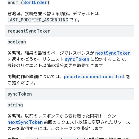
enum (
SortOrder
)
省略可。接続を並べ替える順序。デフォルトは
LAST_MODIFIED_ASCENDING
です。
request
Sync
Token
boolean
nextSyncToken
省略可。結果の最後のページでレスポンスが
syncToken
を返すかどうか。リクエスト
に設定することで、
最後のリクエスト以降の増分変更を取得できます。
people.connections.list
同期動作の詳細については、
を
ご覧ください。
sync
Token
string
省略可。以前のレスポンスから受け取った同期トークン
nextSyncToken
前回のリクエスト以降に変更されたリソース
のみを取得するには、このトークンを指定します。