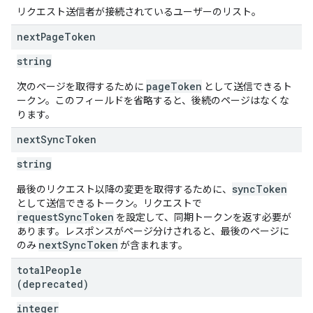
リクエスト送信者が接続されているユーザーのリスト。
next
Page
Token
string
pageToken
次のページを取得するために
として送信できるト
ークン。このフィールドを省略すると、後続のページはなくな
ります。
next
Sync
Token
string
syncToken
最後のリクエスト以降の変更を取得するために、
として送信できるトークン。リクエストで
requestSyncToken
を設定して、同期トークンを返す必要が
あります。レスポンスがページ分けされると、最後のページに
nextSyncToken
のみ
が含まれます。
total
People
(deprecated)
integer