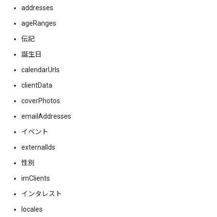
addresses
ageRanges
伝記
誕生日
calendarUrls
clientData
coverPhotos
emailAddresses
イベント
externalIds
性別
imClients
インタレスト
locales