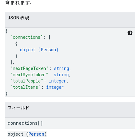
含まれます。
JSON 表現
{
"connections"
: 
[
{
object (
Person
)
}
]
,
"nextPageToken"
: 
string
,
"nextSyncToken"
: 
string
,
"totalPeople"
: 
integer
,
"totalItems"
: 
integer
}
フィールド
connections[]
object (
Person
)