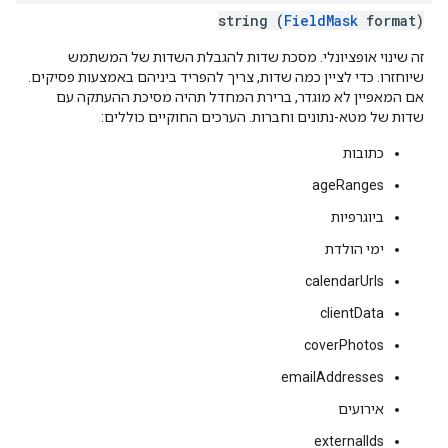
string (
FieldMask
format)
זה שינוי אופציונלי. מסכת שדות להגבלת השדות של המשתמש
שיוחזרו. כדי לציין כמה שדות, צריך להפריד ביניהם באמצעות פסיקים.
אם המאפיין לא מוגדר, ברירת המחדל תהיה מסיכת ההעתקה עם
שדות של מטא-נתונים וחברות. הערכים החוקיים כוללים:
כתובות
ageRanges
ביוגרפיות
ימי הולדת
calendarUrls
clientData
coverPhotos
emailAddresses
אירועים
externalIds