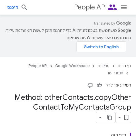
people
People API
היכנס
‫Google משתמשת בטכנולוגיית AI כדי לתרגם תוכן לשפה המועדפת עליך.
בתרגומים כאלו עשויות להיות שגיאות.
דף הבית
מוצרים
Google Workspace
People API
חומרי עזר
המידע עזר לך?
Method: other
Contacts
.
copy
Other
Contact
To
My
Contacts
Group
בדף הזה