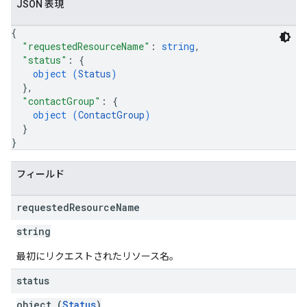
JSON 表現
{
"requestedResourceName"
: 
string
,
"status"
: 
{
object (
Status
)
}
,
"contactGroup"
: 
{
object (
ContactGroup
)
}
}
フィールド
requested
Resource
Name
string
最初にリクエストされたリソース名。
status
object (
Status
)