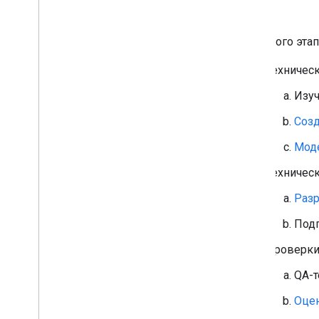
Советы по оптимизации
Правила фирменного оформления
У каждого этап
Google
Правила использования кнопки
Техничес
Условия использования
Изуч
Интеллектуальная бесконтактная
Соз
технология
Общие сведения
Мод
Идентификаторы для
интеллектуальной бесконтактной
Техническ
технологии
Как терминал запрашивает
Разр
информацию о картах
Подг
Как настроить терминал продавца
Как настроить интеллектуальную
Проверки
бесконтактную технологию с
помощью API
QA-т
Оцен