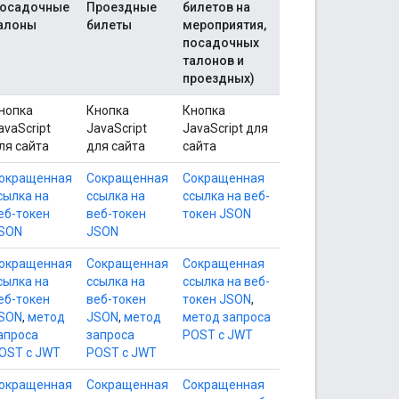
осадочные
Проездные
билетов на
алоны
билеты
мероприятия,
посадочных
талонов и
проездных)
нопка
Кнопка
Кнопка
avaScript
JavaScript
JavaScript для
ля сайта
для сайта
сайта
окращенная
Сокращенная
Сокращенная
сылка на
ссылка на
ссылка на веб-
еб-токен
веб-токен
токен JSON
SON
JSON
окращенная
Сокращенная
Сокращенная
сылка на
ссылка на
ссылка на веб-
еб-токен
веб-токен
токен JSON
,
SON
,
метод
JSON
,
метод
метод запроса
апроса
запроса
POST с JWT
OST с JWT
POST с JWT
окращенная
Сокращенная
Сокращенная