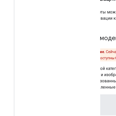
Все карты мож
об активации к
Взаимодей
Примечание.
Сейча
временно недоступны 
С каждой кате
тексты и изобр
локализованны
определенные 