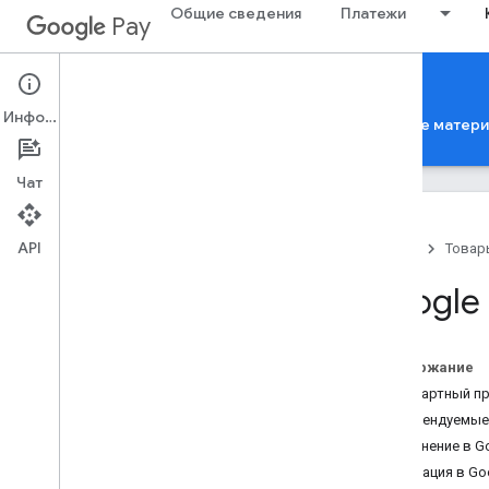
Общие сведения
Платежи
Pay
Google Pay for Passes
Информация
Главная страница
Руководства
Справочные матер
Чат
API
Главная
Товар
Введение
Google 
Google Pay API for Passes
Как устроены классы и объекты
Стандартные процессы работы API
Содержание
Как сохранять и просматривать
Стандартный пр
карты
,
билеты и талоны
Рекомендуемые
Сохранение в G
Базовая настройка
Активация в Go
Как получить доступ к REST API