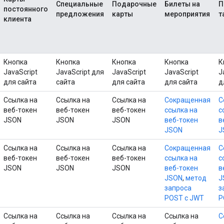
Специальные
Подарочные
Билеты на
П
постоянного
предложения
карты
мероприятия
т
клиента
Кнопка
Кнопка
Кнопка
Кнопка
К
JavaScript
JavaScript для
JavaScript
JavaScript
J
для сайта
сайта
для сайта
для сайта
д
Ссылка на
Ссылка на
Ссылка на
Сокращенная
С
веб-токен
веб-токен
веб-токен
ссылка на
с
JSON
JSON
JSON
веб-токен
в
JSON
J
Ссылка на
Ссылка на
Ссылка на
Сокращенная
С
веб-токен
веб-токен
веб-токен
ссылка на
с
JSON
JSON
JSON
веб-токен
в
JSON
,
метод
J
запроса
з
POST с JWT
P
Ссылка на
Ссылка на
Ссылка на
Ссылка на
С