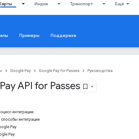
Карты
Индия
Транспорт
Ещё
иалы
Примеры
Поддержка
ы
Google Pay
Google Pay for Passes
Руководства
Pay API for Passes
оцесс интеграции
 способы интеграции
oogle Pay
ogle Pay