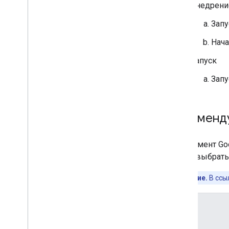
Внедрени
Запу
Нача
Запуск
Запу
Рекоменд
Инструмент Goo
чтобы выбрать
Примечание.
В ссы