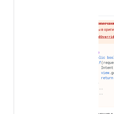
Важное примечани
карты и билеты в ориг
метода
shouldOverri
@Override
public
boo
if
(
reque
Intent
view
.
g
return
}
...
...
}