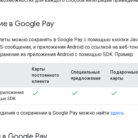
возможностях для каждого способа интеграции приведена
е в Google Pay
илеты можно сохранять в Google Pay с помощью кнопки Jav
S-сообщении, и приложения Android со ссылкой на веб-ток
хранение из приложения Android с помощью SDK. Пример:
Карты
Специальные
Подарочные
постоянного
предложения
карты
клиента
 приложения
щью SDK
дения о сохранении в Google Pay можно найти
здесь
.
 в Google Pay