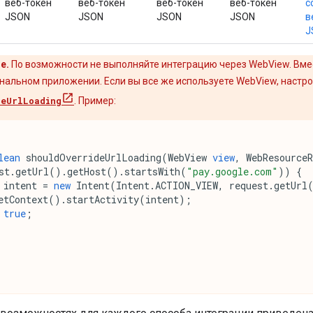
веб-токен
веб-токен
веб-токен
веб-токен
с
JSON
JSON
JSON
JSON
в
J
е.
По возможности не выполняйте интеграцию через WebView. Вме
инальном приложении. Если вы все же используете WebView, наст
deUrlLoading
. Пример:
lean
shouldOverrideUrlLoading
(
WebView
view
,
WebResourceR
st
.
getUrl
().
getHost
().
startsWith
(
"pay.google.com"
))
{
intent
=
new
Intent
(
Intent
.
ACTION_VIEW
,
request
.
getUrl
etContext
().
startActivity
(
intent
);
true
;