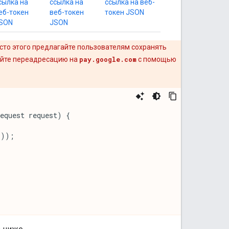
сылка на
ссылка на
ссылка на веб-
еб-токен
веб-токен
токен JSON
SON
JSON
сто этого предлагайте пользователям сохранять
ройте переадресацию на
pay.google.com
с помощью
equest
request
)
{
());