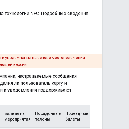
ью технологии NFC. Подробные сведения
я и уведомления на основе местоположения
ующей версии.
омпании, настраиваемые сообщения,
удалил ли пользователь карту и
ции и уведомления поддерживают
Билеты на
Посадочные
Проездные
мероприятия
талоны
билеты