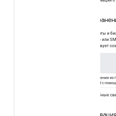
Информация о 
Сохранени
Все карты и б
письме или SM
существует со
Сохранение из
Android с помо
Подробные све
Активация