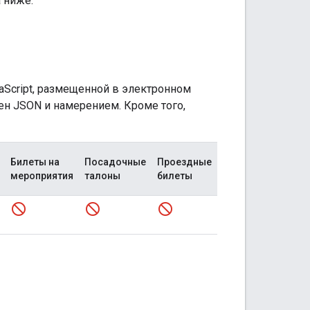
 ниже.
aScript, размещенной в электронном
ен JSON и намерением. Кроме того,
Билеты на
Посадочные
Проездные
мероприятия
талоны
билеты