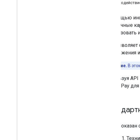
Взаимодействие
Как получить доступ к Android SDK
Как автоматически создавать
С помощью инс
аккаунты эмитентов
подарочные ка
использовать и
Как настроить API
Как сохранять карты в Google Pay
API позволяет 
Как использовать карты в Google
предложения и 
Pay
Как взаимодействовать с
пользователями через Google Pay
Примечание.
В это
Как сохранять и удалять данные с
Используя API
помощью обратных вызовов
Google Pay дл
Категории карт
Примеры использования
Стандарт
Фрагменты кода
Шаблон карты
Контрольные списки тестирования
Ниже показан с
Рекомендации по работе с API