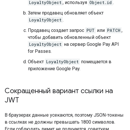
LoyaltyObject
, используя
Object.id
.
Затем продавец обновляет объект
LoyaltyObject
.
Продавец создает запрос
PUT
или
PATCH
,
чтобы добавить обновленный объект
LoyaltyObject
на сервер Google Pay API
for Passes.
Объект
LoyaltyObject
помещается в
приложение Google Pay.
Сокращенный вариант ссылки на
JWT
В браузерах данные усекаются, поэтому JSON-токены
в ссылках не должны превышать 1800 символов.
Если соблюдать лимит не получается, советуем