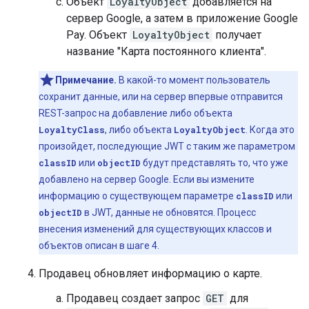
Объект
LoyaltyObject
добавляется на
сервер Google, а затем в приложение Google
Pay. Объект
LoyaltyObject
получает
название "Карта постоянного клиента".
Примечание.
В какой-то момент пользователь
сохранит данные, или на сервер впервые отправится
REST-запрос на добавление либо объекта
LoyaltyClass
, либо объекта
LoyaltyObject
. Когда это
произойдет, последующие JWT с таким же параметром
classID
или
objectID
будут представлять то, что уже
добавлено на сервер Google. Если вы измените
информацию о существующем параметре
classID
или
objectID
в JWT, данные не обновятся. Процесс
внесения изменений для существующих классов и
объектов описан в шаге 4.
Продавец обновляет информацию о карте.
Продавец создает запрос
GET
для