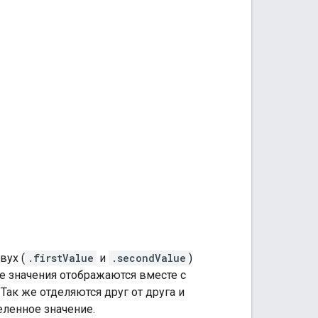
вух (
.firstValue
и
.secondValue
)
е значения отображаются вместе с
 Так же отделяются друг от друга и
еленное значение.