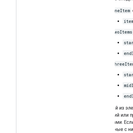
oneItem
ite
twoItems
sta
end
threeIte
sta
mid
end
Каждый из эле
значений или 
ярлыками. Если
связанные с н