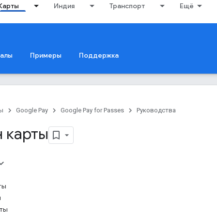
Карты
Индия
Транспорт
Ещё
иалы
Примеры
Поддержка
ы
Google Pay
Google Pay for Passes
Руководства
 карты
ты
ы
рты