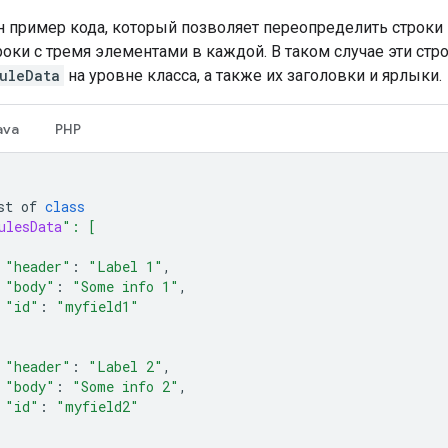
 пример кода, который позволяет переопределить строки 
роки с тремя элементами в каждой. В таком случае эти ст
uleData
на уровне класса, а также их заголовки и ярлыки.
ava
PHP
st
of
class
ulesData
": [
"header"
:
"Label 1"
,
"body"
:
"Some info 1"
,
"id"
:
"myfield1"
"header"
:
"Label 2"
,
"body"
:
"Some info 2"
,
"id"
:
"myfield2"