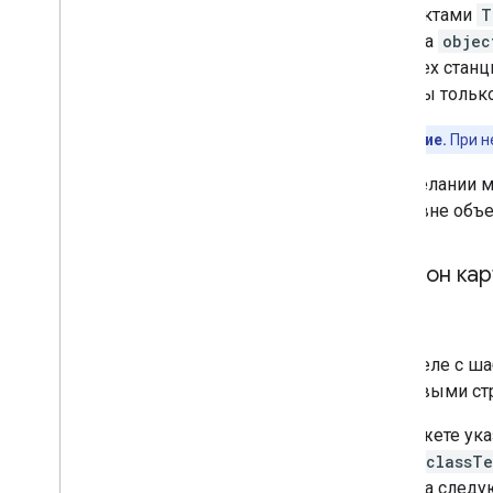
С объектами
T
объекта
objec
обо всех стан
указаны тольк
Примечание.
При н
При желании мо
на уровне объе
Шаблон кар
В разделе с ш
текстовыми ст
Вы можете указ
class.classT
объекта следу