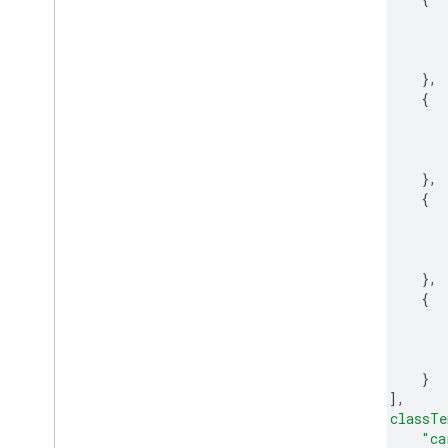
},
{
},
{
},
{
}
],
"classTe
"ca