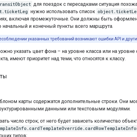
ransitObject
для поездок с пересадками ситуация похожая
t.ticketLeg
нужно использовать список
object.ticketLe
циях, включая промежуточные. Они должны быть оформлен
о начальный и конечный пункты всего маршрута.
есоблюдении указанных требований возникают ошибки API и друг
жно указать цвет фона – на уровне класса или на уровне
кта, имеют приоритет над теми, что относятся к классу.
ты
аблоном карты содержатся дополнительные строки. Они мо
руктурированными данными или текстовыми модулями.
ать число строк; от него будет зависеть количество объек
emplateInfo.cardTemplateOverride.cardRowTemplateInfo
ющих типов: