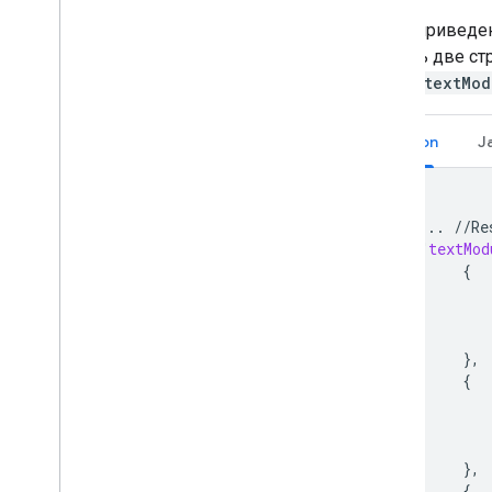
Ниже приведен
указать две ст
полей
textMod
Python
J
{
...
//
Re
"
textMod
{
},
{
},
{