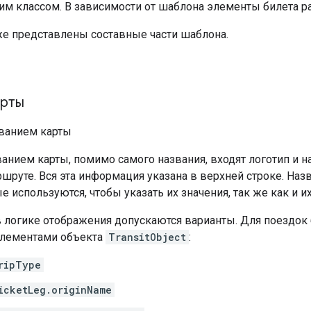
им классом. В зависимости от шаблона элементы билета р
же представлены составные части шаблона.
арты
ванием карты, помимо самого названия, входят логотип и н
шруте. Вся эта информация указана в верхней строке. На
ые используются, чтобы указать их значения, так же как и и
в логике отображения допускаются варианты. Для поездок
лементами объекта
TransitObject
:
ripType
icketLeg.originName