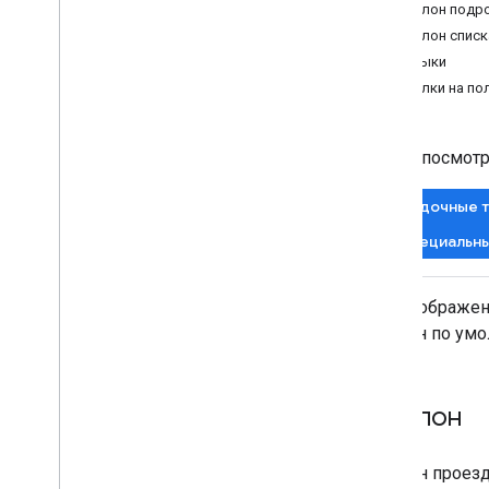
Шаблон подро
Как получить доступ к Android SDK
Шаблон списк
Как автоматически создавать
Ярлыки
аккаунты эмитентов
Ссылки на по
Как настроить API
Как сохранять карты в Google Pay
Чтобы посмотр
Как использовать карты в Google
Pay
Посадочные 
Как взаимодействовать с
пользователями через Google Pay
Специальн
Как сохранять и удалять данные с
помощью обратных вызовов
Для отображен
Категории карт
шаблон по умо
Примеры использования
Фрагменты кода
Шаблон карты
Шаблон
Контрольные списки тестирования
Шаблон проездн
Рекомендации по работе с API