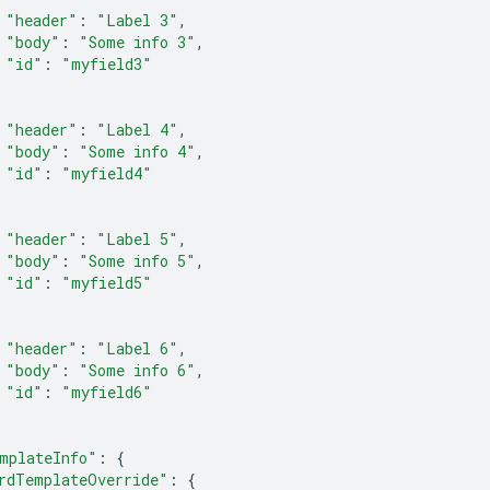
"header"
:
"Label 3"
,
"body"
:
"Some info 3"
,
"id"
:
"myfield3"
"header"
:
"Label 4"
,
"body"
:
"Some info 4"
,
"id"
:
"myfield4"
"header"
:
"Label 5"
,
"body"
:
"Some info 5"
,
"id"
:
"myfield5"
"header"
:
"Label 6"
,
"body"
:
"Some info 6"
,
"id"
:
"myfield6"
mplateInfo"
:
{
rdTemplateOverride"
:
{