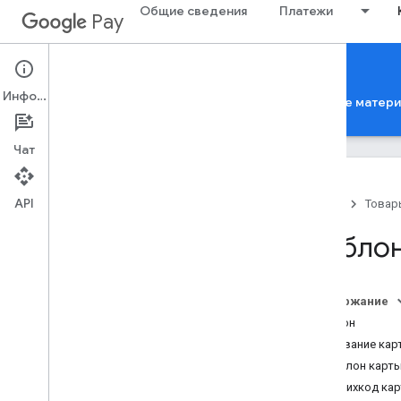
Общие сведения
Платежи
Pay
Google Pay for Passes
Информация
Главная страница
Руководства
Справочные матер
Чат
API
Главная
Товар
Введение
Шаблон
Google Pay API for Passes
Как устроены классы и объекты
Стандартные процессы работы API
Содержание
Как сохранять и просматривать
Шаблон
карты
,
билеты и талоны
Название кар
Шаблон карт
Базовая настройка
Штрихкод ка
Как получить доступ к REST API