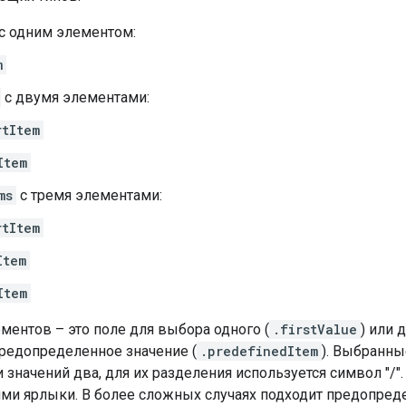
с одним элементом:
m
с двумя элементами:
rtItem
Item
ms
с тремя элементами:
rtItem
Item
Item
ментов – это поле для выбора одного (
.firstValue
) или д
предопределенное значение (
.predefinedItem
). Выбранны
 значений два, для их разделения используется символ "/".
ими ярлыки. В более сложных случаях подходит предопред