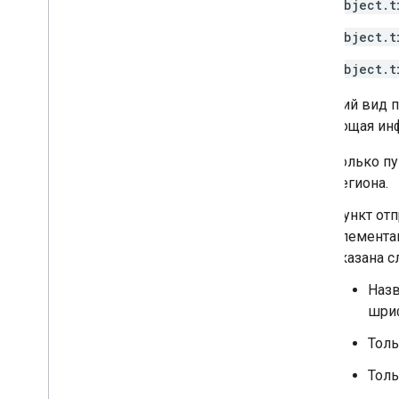
object.t
object.t
object.t
Внешний вид пр
следующая ин
Только пу
региона.
Пункт отп
элементам
указана с
Назв
шри
Толь
Толь