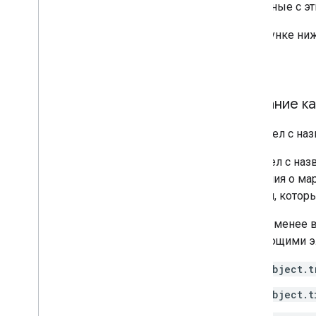
связанные с эт
Советы по оптимизации
Правила фирменного оформления
На рисунке ни
Google
Правила использования кнопки
Условия использования
Название к
Интеллектуальная бесконтактная
технология
Общие сведения
Идентификаторы для
В раздел с наз
интеллектуальной бесконтактной
технологии
сведения о мар
Как терминал запрашивает
на поля, котор
информацию о картах
Как настроить терминал продавца
Тем не менее 
Как настроить интеллектуальную
следующими э
бесконтактную технологию с
помощью API
object.t
object.t