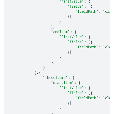
"firstValue"
:
{
"fields"
:
[{
"fieldPath"
:
"clas
}]
}
},
"endItem"
:
{
"firstValue"
:
{
"fields"
:
[{
"fieldPath"
:
"clas
}]
}
},
}
},{
"threeItems"
:
{
"startItem"
:
{
"firstValue"
:
{
"fields"
:
[{
"fieldPath"
:
"clas
}]
}
},