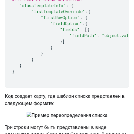
"classTemplateInfo"
:
{
"listTemplateOverride"
:{
"firstRowOption"
:
{
"fieldOption"
:{
"fields"
:
[{
"fieldPath"
:
"object.valid
}]
}
}
}
}
}
Код создает карту, где шаблон списка представлен в
следующем формате:
Три строки могут быть представлены в виде