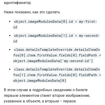
идентификатор.
Ниже показано, как это сделать.
object.imageModulesData[0].id = my-first-
id
object.imageModulesData[1].id = my-second-
id
class.detailsTemplateOverride.detailsItemIn
fos[0].item.firstValue.fields[0].fieldPath =
object.imageModulesData[‘my-second-id’]
class.detailsTemplateOverride.detailsItemIn
fos[1].item.firstValue.fields[0].fieldPath =
object.imageModulesData[0]
В этом случае в подробных сведениях о билете
первым элементом станет второе изображение,
указанное в объекте, а вторым – первое.