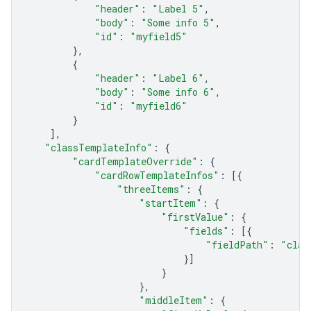
"header"
:
"Label 5"
,
"body"
:
"Some info 5"
,
"id"
:
"myfield5"
},
{
"header"
:
"Label 6"
,
"body"
:
"Some info 6"
,
"id"
:
"myfield6"
}
],
"classTemplateInfo"
:
{
"cardTemplateOverride"
:
{
"cardRowTemplateInfos"
:
[{
"threeItems"
:
{
"startItem"
:
{
"firstValue"
:
{
"fields"
:
[{
"fieldPath"
:
"clas
}]
}
},
"middleItem"
:
{