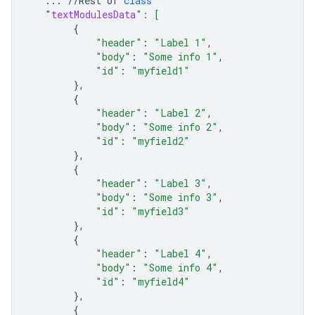
...
//
Rest
of
class
"
textModulesData
": [
{
"header"
:
"Label 1"
,
"body"
:
"Some info 1"
,
"id"
:
"myfield1"
},
{
"header"
:
"Label 2"
,
"body"
:
"Some info 2"
,
"id"
:
"myfield2"
},
{
"header"
:
"Label 3"
,
"body"
:
"Some info 3"
,
"id"
:
"myfield3"
},
{
"header"
:
"Label 4"
,
"body"
:
"Some info 4"
,
"id"
:
"myfield4"
},
{