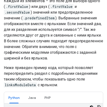
Каждый из элементов – это поле для выбора одного
(
.firstValue
) или двух (
.firstValue
и
.secondValue
) значений или предопределенное
значение (
.predefinedItem
). Выбранные значения
отображаются вместе с ярлыками. Если значений два,
для их разделения используется символ "/". Так же
отделяются друг от друга и связанные с ними ярлыки.
В более сложных случаях подходит предопределенное
значение. Обратите внимание, что поля с
графическими модулями отображаются с заданной
шириной и без ярлыков.
Ниже приведен пример кода, который позволяет
переопределить раздел с подробными сведениями
таким образом, чтобы показывать одно поле
linksModuleData
с ярлыком.
Python
Java
PHP