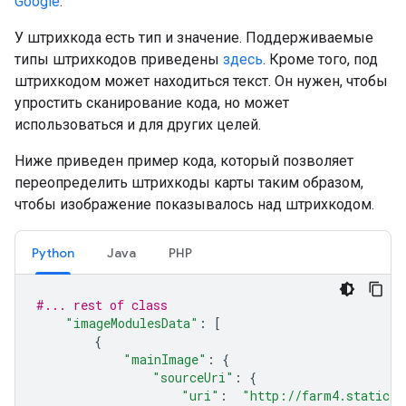
Google
.
У штрихкода есть тип и значение. Поддерживаемые
типы штрихкодов приведены
здесь
. Кроме того, под
штрихкодом может находиться текст. Он нужен, чтобы
упростить сканирование кода, но может
использоваться и для других целей.
Ниже приведен пример кода, который позволяет
переопределить штрихкоды карты таким образом,
чтобы изображение показывалось над штрихкодом.
Python
Java
PHP
#... rest of class
"imageModulesData"
:
[
{
"mainImage"
:
{
"sourceUri"
:
{
"uri"
:
"http://farm4.staticfl