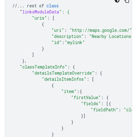
//...
rest
of
class
"
linksModuleData
": {
"uris"
:
[
{
"uri"
:
"http://maps.google.com/"
,
"description"
:
"Nearby Locations"
,
"id"
:
"mylink"
}
]
},
"classTemplateInfo"
:
{
"detailsTemplateOverride"
:
{
"detailsItemInfos"
:
[
{
"item"
:{
"firstValue"
:
{
"fields"
:
[{
"fieldPath"
:
"clas
}]
}
}
}