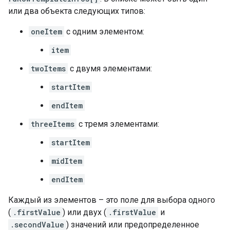
или два объекта следующих типов:
oneItem
с одним элементом:
item
twoItems
с двумя элементами:
startItem
endItem
threeItems
с тремя элементами:
startItem
midItem
endItem
Каждый из элементов – это поле для выбора одного
(
.firstValue
) или двух (
.firstValue
и
.secondValue
) значений или предопределенное