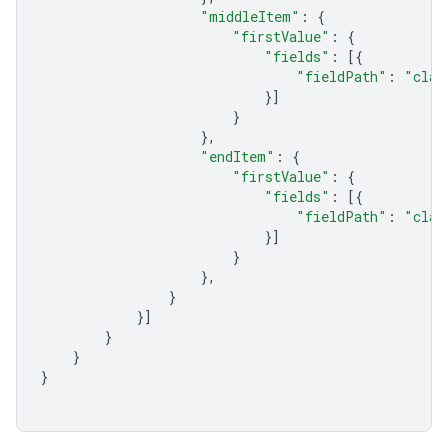
"middleItem"
:
{
"firstValue"
:
{
"fields"
:
[{
"fieldPath"
:
"clas
}]
}
},
"endItem"
:
{
"firstValue"
:
{
"fields"
:
[{
"fieldPath"
:
"clas
}]
}
},
}
}]
}
}
}