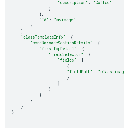
"description"
:
"Coffee"
}
},
"Id"
:
"myimage"
}
],
"classTemplateInfo"
:
{
"cardBarcodeSectionDetails"
:
{
"firstTopDetail"
:
{
"fieldSelector"
:
{
"fields"
:
[
{
"fieldPath"
:
"class.imageM
}
]
}
}
}
}
}