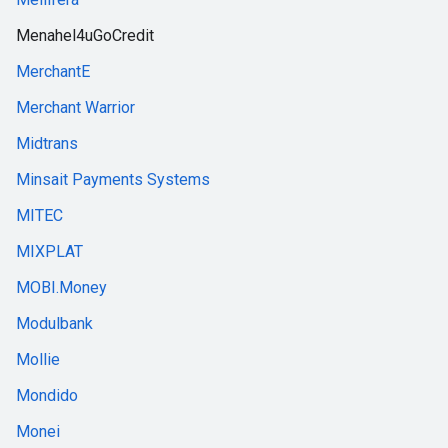
Menahel4uGoCredit
MerchantE
Merchant Warrior
Midtrans
Minsait Payments Systems
MITEC
MIXPLAT
MOBI.Money
Modulbank
Mollie
Mondido
Monei