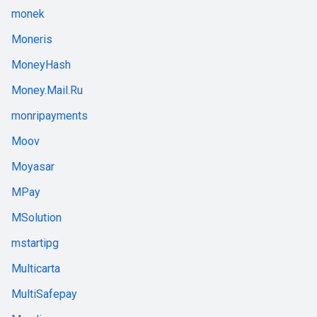
monek
Moneris
MoneyHash
Money.Mail.Ru
monripayments
Moov
Moyasar
MPay
MSolution
mstartipg
Multicarta
MultiSafepay