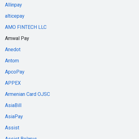
Allinpay
alticepay
AMO FINTECH LLC
Amwal Pay
Anedot
Antom
ApcoPay
APPEX
Armenian Card OJSC
AsiaBill
AsiaPay
Assist
Assist Belarus