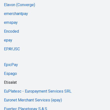
Elavon (Converge)
emerchantpay
emspay
Encoded
epay
EPAYJSC
EpicPay
Espago
Etisalat
EuPlatesc - Europayment Services SRL
Euronet Merchant Services (epay)
Evertec Placetopay S.A.S