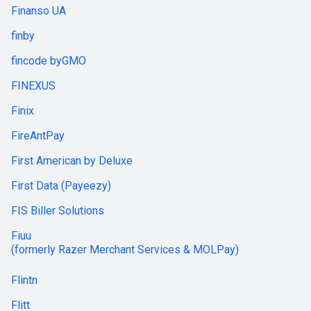
Finanso UA
finby
fincode byGMO
FINEXUS
Finix
FireAntPay
First American by Deluxe
First Data (Payeezy)
FIS Biller Solutions
Fiuu
(formerly Razer Merchant Services & MOLPay)
Flintn
Flitt