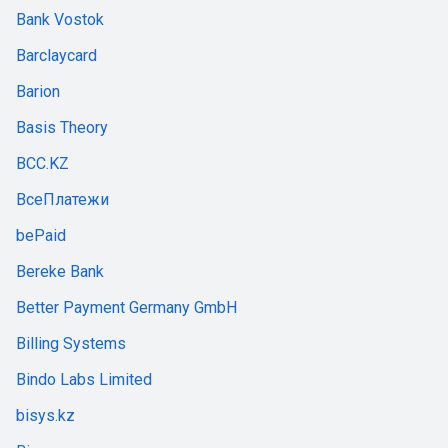
Bank Vostok
Barclaycard
Barion
Basis Theory
BCC.KZ
ВсеПлатежи
bePaid
Bereke Bank
Better Payment Germany GmbH
Billing Systems
Bindo Labs Limited
bisys.kz