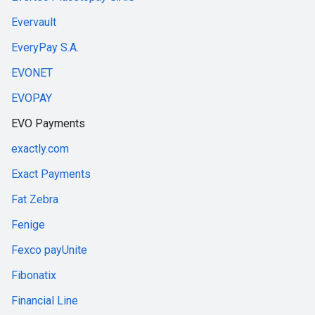
Evervault
EveryPay S.A.
EVONET
EVOPAY
EVO Payments
exactly.com
Exact Payments
Fat Zebra
Fenige
Fexco payUnite
Fibonatix
Financial Line