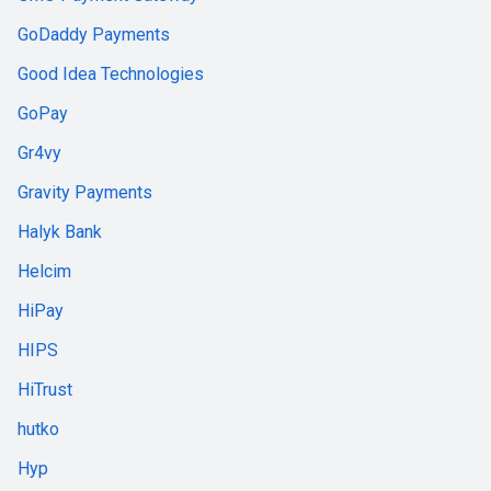
GoDaddy Payments
Good Idea Technologies
GoPay
Gr4vy
Gravity Payments
Halyk Bank
Helcim
HiPay
HIPS
HiTrust
hutko
Hyp