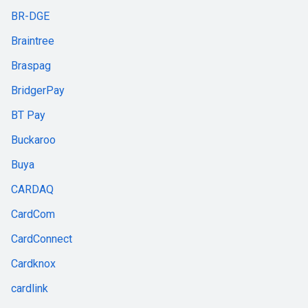
BR-DGE
Braintree
Braspag
BridgerPay
BT Pay
Buckaroo
Buya
CARDAQ
CardCom
CardConnect
Cardknox
cardlink