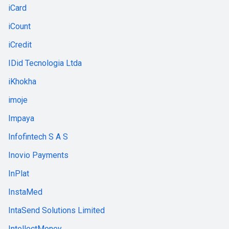
iCard
iCount
iCredit
IDid Tecnologia Ltda
iKhokha
imoje
Impaya
Infofintech S A S
Inovio Payments
InPlat
InstaMed
IntaSend Solutions Limited
IntellectMoney