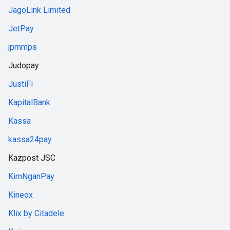
JagoLink Limited
JetPay
jpmmps
Judopay
JustiFi
KapitalBank
Kassa
kassa24pay
Kazpost JSC
KimNganPay
Kineox
Klix by Citadele