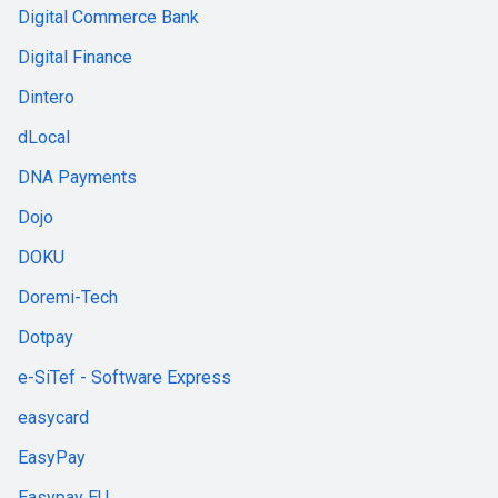
Digital Commerce Bank
Digital Finance
Dintero
dLocal
DNA Payments
Dojo
DOKU
Doremi-Tech
Dotpay
e-SiTef - Software Express
easycard
EasyPay
Easypay EU