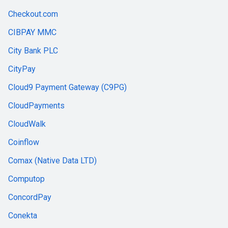
Checkout.com
CIBPAY MMC
City Bank PLC
CityPay
Cloud9 Payment Gateway (C9PG)
CloudPayments
CloudWalk
Coinflow
Comax (Native Data LTD)
Computop
ConcordPay
Conekta