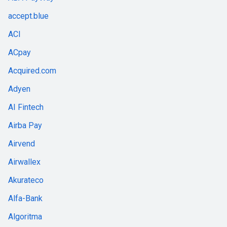
accept.blue
ACI
ACpay
Acquired.com
Adyen
AI Fintech
Airba Pay
Airvend
Airwallex
Akurateco
Alfa-Bank
Algoritma