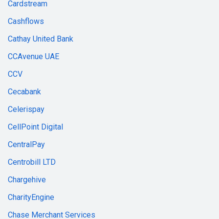
Cardstream
Cashflows
Cathay United Bank
CCAvenue UAE
CCV
Cecabank
Celerispay
CellPoint Digital
CentralPay
Centrobill LTD
Chargehive
CharityEngine
Chase Merchant Services