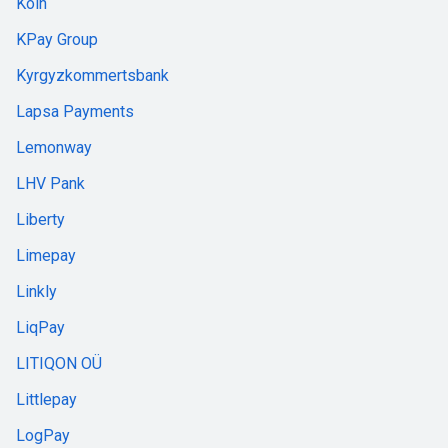
Koin
KPay Group
Kyrgyzkommertsbank
Lapsa Payments
Lemonway
LHV Pank
Liberty
Limepay
Linkly
LiqPay
LITIQON OÜ
Littlepay
LogPay