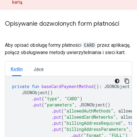
kartą.
Opisywanie dozwolonych form płatności
Aby opisać obsługę formy płatności
CARD
przez aplikację,
połącz obsługiwane metody uwierzytelniania i sieci kart.
Kotlin
Java
private
fun
baseCardPaymentMethod
():
JSONObject
=
JSONObject
()
.
put
(
"type"
,
"CARD"
)
.
put
(
"parameters"
,
JSONObject
()
.
put
(
"allowedAuthMethods"
,
allowed
.
put
(
"allowedCardNetworks"
,
allowe
.
put
(
"billingAddressRequired"
,
tru
.
put
(
"billingAddressParameters"
,
J
.
put
(
"format"
,
"FULL"
)