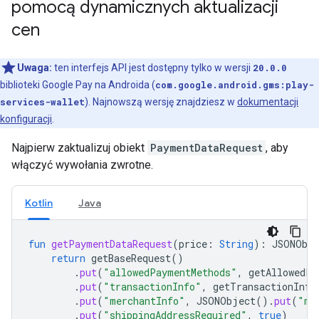
pomocą dynamicznych aktualizacji
cen
Uwaga:
ten interfejs API jest dostępny tylko w wersji
20.0.0
biblioteki Google Pay na Androida (
com.google.android.gms:play-
services-wallet
). Najnowszą wersję znajdziesz w
dokumentacji
konfiguracji
.
Najpierw zaktualizuj obiekt
PaymentDataRequest
, aby
włączyć wywołania zwrotne.
Kotlin
Java
fun
getPaymentDataRequest
(
price
:
String
):
JSONObj
return
getBaseRequest
()
.
put
(
"allowedPaymentMethods"
,
getAllowedPa
.
put
(
"transactionInfo"
,
getTransactionInfo
.
put
(
"merchantInfo"
,
JSONObject
().
put
(
"me
.
put
(
"shippingAddressRequired"
,
true
)