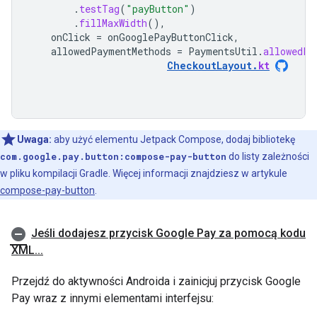
.
testTag
(
"payButton"
)
.
fillMaxWidth
(),
onClick
=
onGooglePayButtonClick
,
allowedPaymentMethods
=
PaymentsUtil
.
allowedPa
CheckoutLayout
.
kt
Uwaga:
aby użyć elementu Jetpack Compose, dodaj bibliotekę
com.google.pay.button:compose-pay-button
do listy zależności
w pliku kompilacji Gradle. Więcej informacji znajdziesz w artykule
compose-pay-button
.
Jeśli dodajesz przycisk Google Pay za pomocą kodu
XML
.
.
.
Przejdź do aktywności Androida i zainicjuj przycisk Google
Pay wraz z innymi elementami interfejsu: