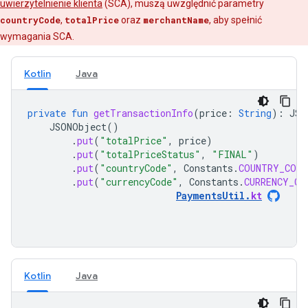
uwierzytelnienie klienta
(SCA), muszą uwzględnić parametry
countryCode
,
totalPrice
oraz
merchantName
, aby spełnić
wymagania SCA.
Kotlin
Java
private
fun
getTransactionInfo
(
price
:
String
):
JSO
JSONObject
()
.
put
(
"totalPrice"
,
price
)
.
put
(
"totalPriceStatus"
,
"FINAL"
)
.
put
(
"countryCode"
,
Constants
.
COUNTRY_CODE
.
put
(
"currencyCode"
,
Constants
.
CURRENCY_CO
PaymentsUtil
.
kt
Kotlin
Java