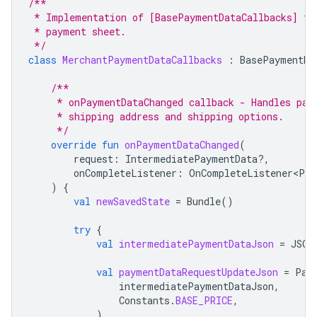
/**
 * Implementation of [BasePaymentDataCallbacks] th
 * payment sheet.
 */
class
MerchantPaymentDataCallbacks
:
BasePaymentDa
/**
     * onPaymentDataChanged callback - Handles pay
     * shipping address and shipping options.
     */
override
fun
onPaymentDataChanged
(
request
:
IntermediatePaymentData?,
onCompleteListener
:
OnCompleteListener<Pay
)
{
val
newSavedState
=
Bundle
()
try
{
val
intermediatePaymentDataJson
=
JSON
val
paymentDataRequestUpdateJson
=
Pay
intermediatePaymentDataJson
,
Constants
.
BASE_PRICE
,
)