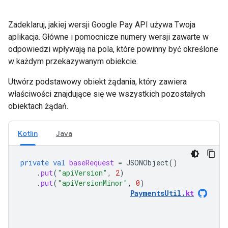
Zadeklaruj, jakiej wersji Google Pay API używa Twoja
aplikacja. Główne i pomocnicze numery wersji zawarte w
odpowiedzi wpływają na pola, które powinny być określone
w każdym przekazywanym obiekcie.
Utwórz podstawowy obiekt żądania, który zawiera
właściwości znajdujące się we wszystkich pozostałych
obiektach żądań.
Kotlin
Java
private
val
baseRequest
=
JSONObject
()
.
put
(
"apiVersion"
,
2
)
.
put
(
"apiVersionMinor"
,
0
)
PaymentsUtil
.
kt