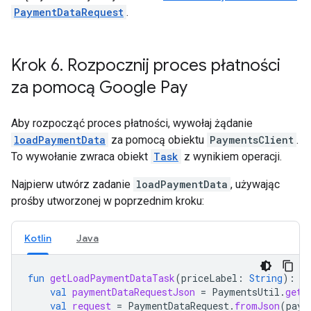
PaymentDataRequest
.
Krok 6
.
Rozpocznij proces płatności
za pomocą Google Pay
Aby rozpocząć proces płatności, wywołaj żądanie
loadPaymentData
za pomocą obiektu
PaymentsClient
.
To wywołanie zwraca obiekt
Task
z wynikiem operacji.
Najpierw utwórz zadanie
loadPaymentData
, używając
prośby utworzonej w poprzednim kroku:
Kotlin
Java
fun
getLoadPaymentDataTask
(
priceLabel
:
String
):
T
val
paymentDataRequestJson
=
PaymentsUtil
.
getP
val
request
=
PaymentDataRequest
.
fromJson
(
paym