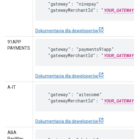
  "gateway": "ninepay"

  "gatewayMerchantId": "
YOUR_GATEWAY_M
Dokumentacja dla deweloperów
91APP
PAYMENTS
  "gateway": "payments91app"

  "gatewayMerchantId": "
YOUR_GATEWAY_M
Dokumentacja dla deweloperów
A-IT
  "gateway": "aitecomm"

  "gatewayMerchantId": "
YOUR_GATEWAY_M
Dokumentacja dla deweloperów
ABA
PayWay