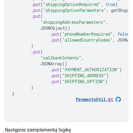
.
put
(
"shippingOptionRequired"
,
true
)
.
put
(
"shippingOptionParameters"
,
getShippi
.
put
(
"shippingAddressParameters"
,
JSONObject
()
.
put
(
"phoneNumberRequired"
,
false
)
.
put
(
"allowedCountryCodes"
,
JSONAr
)
.
put
(
"callbackIntents"
,
JSONArray
()
.
put
(
"PAYMENT_AUTHORIZATION"
)
.
put
(
"SHIPPING_ADDRESS"
)
.
put
(
"SHIPPING_OPTION"
)
)
}
PaymentsUtil
.
kt
Następnie zaimplementuj logikę