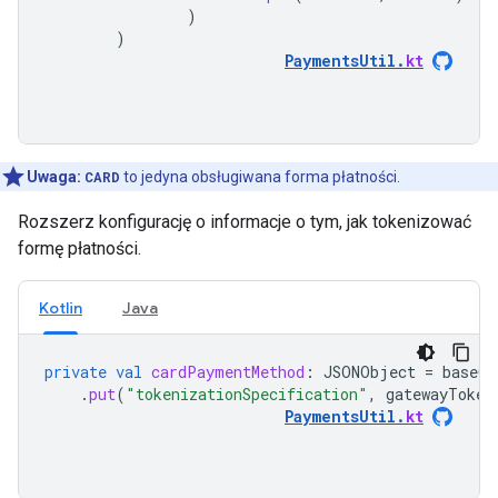
)
)
PaymentsUtil
.
kt
Uwaga:
CARD
to jedyna obsługiwana forma płatności.
Rozszerz konfigurację o informacje o tym, jak tokenizować
formę płatności.
Kotlin
Java
private
val
cardPaymentMethod
:
JSONObject
=
baseCa
.
put
(
"tokenizationSpecification"
,
gatewayToken
PaymentsUtil
.
kt