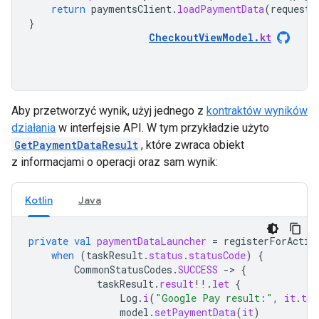
return
paymentsClient
.
loadPaymentData
(
request
)
}
CheckoutViewModel
.
kt
Aby przetworzyć wynik, użyj jednego z
kontraktów wyników
działania
w interfejsie API. W tym przykładzie użyto
GetPaymentDataResult
, które zwraca obiekt
z informacjami o operacji oraz sam wynik:
Kotlin
Java
private
val
paymentDataLauncher
=
registerForActiv
when
(
taskResult
.
status
.
statusCode
)
{
CommonStatusCodes
.
SUCCESS
-
>
{
taskResult
.
result
!!
.
let
{
Log
.
i
(
"Google Pay result:"
,
it
.
toJ
model
.
setPaymentData
(
it
)