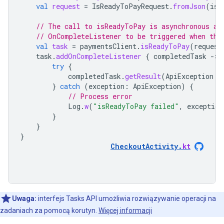
val
request
=
IsReadyToPayRequest
.
fromJson
(
isR
// The call to isReadyToPay is asynchronous an
// OnCompleteListener to be triggered when the
val
task
=
paymentsClient
.
isReadyToPay
(
request
task
.
addOnCompleteListener
{
completedTask
-
try
{
completedTask
.
getResult
(
ApiException
::
}
catch
(
exception
:
ApiException
)
{
// Process error
Log
.
w
(
"isReadyToPay failed"
,
exception
}
}
}
CheckoutActivity
.
kt
Uwaga:
interfejs Tasks API umożliwia rozwiązywanie operacji na
zadaniach za pomocą korutyn.
Więcej informacji