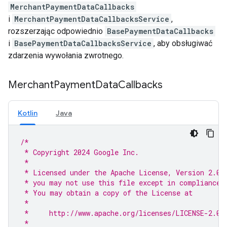
MerchantPaymentDataCallbacks
i
MerchantPaymentDataCallbacksService
,
rozszerzając odpowiednio
BasePaymentDataCallbacks
i
BasePaymentDataCallbacksService
, aby obsługiwać
zdarzenia wywołania zwrotnego.
Merchant
Payment
Data
Callbacks
Kotlin
Java
/*
 * Copyright 2024 Google Inc.
 *
 * Licensed under the Apache License, Version 2.0 
 * you may not use this file except in compliance 
 * You may obtain a copy of the License at
 *
 *     http://www.apache.org/licenses/LICENSE-2.0
 *