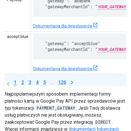
  "gateway": "ababank"

  "gatewayMerchantId": "
YOUR_GATEWAY_M
Dokumentacja dla deweloperów
accept.blue
  "gateway": "acceptblue"

  "gatewayMerchantId": "
YOUR_GATEWAY_M
Dokumentacja dla deweloperów
1
2
3
4
5
…
126
Najpopularniejszym sposobem implementacji formy
płatności kartą w Google Pay API przez sprzedawców jest
typ tokenizacji
PAYMENT_GATEWAY
. Jeśli Twój dostawca
usług płatniczych nie jest obsługiwany, możesz
zaakceptować Google Pay przez integrację
DIRECT
.
Więcej informacji znajdziesz w
dokumentacji tokenizacji