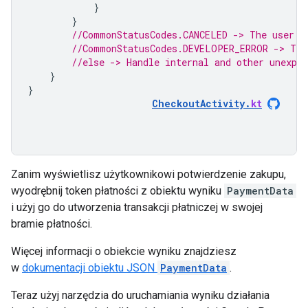
}
}
//CommonStatusCodes.CANCELED -> The user c
//CommonStatusCodes.DEVELOPER_ERROR -> The
//else -> Handle internal and other unexpec
}
}
CheckoutActivity
.
kt
Zanim wyświetlisz użytkownikowi potwierdzenie zakupu,
wyodrębnij token płatności z obiektu wyniku
PaymentData
i użyj go do utworzenia transakcji płatniczej w swojej
bramie płatności.
Więcej informacji o obiekcie wyniku znajdziesz
w
dokumentacji obiektu JSON
PaymentData
.
Teraz użyj narzędzia do uruchamiania wyniku działania