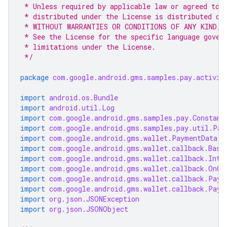
 * Unless required by applicable law or agreed to 
 * distributed under the License is distributed on
 * WITHOUT WARRANTIES OR CONDITIONS OF ANY KIND, 
 * See the License for the specific language gover
 * limitations under the License.
 */
package
com.google.android.gms.samples.pay.activit
import
android.os.Bundle
import
android.util.Log
import
com.google.android.gms.samples.pay.Constant
import
com.google.android.gms.samples.pay.util.Pay
import
com.google.android.gms.wallet.PaymentData
import
com.google.android.gms.wallet.callback.Base
import
com.google.android.gms.wallet.callback.Inte
import
com.google.android.gms.wallet.callback.OnCo
import
com.google.android.gms.wallet.callback.Paym
import
com.google.android.gms.wallet.callback.Paym
import
org.json.JSONException
import
org.json.JSONObject