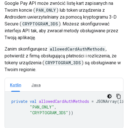
Google Pay API może zwrócić listę kart zapisanych na
Twoim koncie (
PAN_ONLY
) lub token urządzenia z
Androidem uwierzytelniany za pomocą kryptogramu 3-D
Secure (
CRYPTOGRAM_3DS
). Możesz skonfigurować
interfejs API tak, aby zwracał metody obsługiwane przez
Twoją aplikację.
Zanim skonfigurujesz
allowedCardAuthMethods
,
potwierdź z firmą obsługującą płatności i rozliczenia, że
tokeny urządzenia (
CRYPTOGRAM_3DS
) są obsługiwane w
Twoim regionie.
Kotlin
Java
private
val
allowedCardAuthMethods
=
JSONArray
(
lis
"PAN_ONLY"
,
"CRYPTOGRAM_3DS"
))