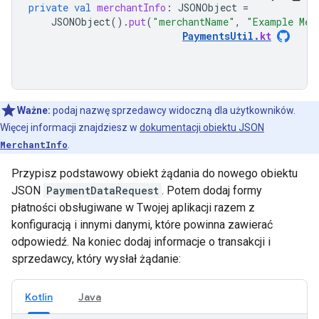
private
val
merchantInfo
:
JSONObject
=
JSONObject
().
put
(
"merchantName"
,
"Example Mer
PaymentsUtil
.
kt
Ważne:
podaj nazwę sprzedawcy widoczną dla użytkowników.
Więcej informacji znajdziesz w
dokumentacji obiektu JSON
MerchantInfo
.
Przypisz podstawowy obiekt żądania do nowego obiektu
JSON
PaymentDataRequest
. Potem dodaj formy
płatności obsługiwane w Twojej aplikacji razem z
konfiguracją i innymi danymi, które powinna zawierać
odpowiedź. Na koniec dodaj informacje o transakcji i
sprzedawcy, który wysłał żądanie:
Kotlin
Java