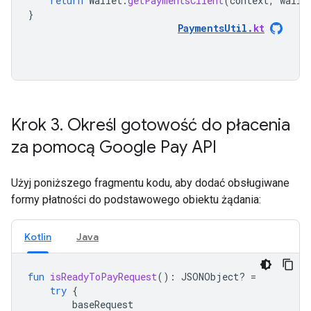
return
Wallet
.
getPaymentsClient
(
context
,
walle
}
PaymentsUtil
.
kt
Krok 3
.
Określ gotowość do płacenia
za pomocą Google Pay API
Użyj poniższego fragmentu kodu, aby dodać obsługiwane
formy płatności do podstawowego obiektu żądania:
Kotlin
Java
fun
isReadyToPayRequest
():
JSONObject? 
=
try
{
baseRequest