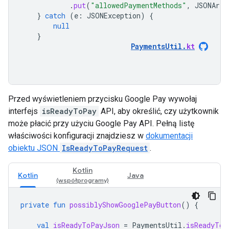
.
put
(
"allowedPaymentMethods"
,
JSONArra
}
catch
(
e
:
JSONException
)
{
null
}
PaymentsUtil
.
kt
Przed wyświetleniem przycisku Google Pay wywołaj
interfejs
isReadyToPay
API, aby określić, czy użytkownik
może płacić przy użyciu Google Pay API. Pełną listę
właściwości konfiguracji znajdziesz w
dokumentacji
obiektu JSON
IsReadyToPayRequest
.
Kotlin
Kotlin
Java
private
fun
possiblyShowGooglePayButton
()
{
val
isReadyToPayJson
=
PaymentsUtil
.
isReadyToP