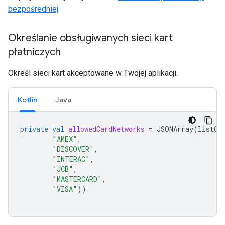
bezpośredniej
.
Określanie obsługiwanych sieci kart
płatniczych
Określ sieci kart akceptowane w Twojej aplikacji.
Kotlin
Java
private
val
allowedCardNetworks
=
JSONArray
(
listOf
"AMEX"
,
"DISCOVER"
,
"INTERAC"
,
"JCB"
,
"MASTERCARD"
,
"VISA"
))