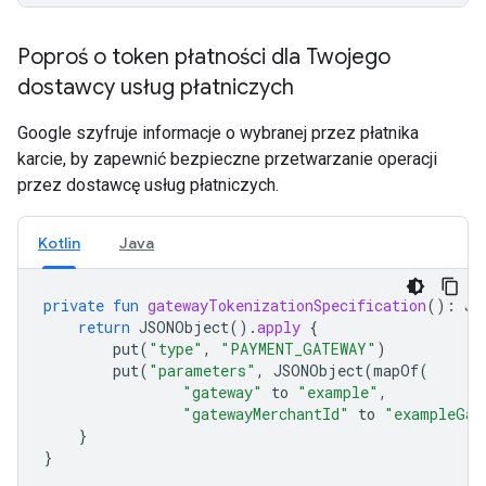
Poproś o token płatności dla Twojego
dostawcy usług płatniczych
Google szyfruje informacje o wybranej przez płatnika
karcie, by zapewnić bezpieczne przetwarzanie operacji
przez dostawcę usług płatniczych.
Kotlin
Java
private
fun
gatewayTokenizationSpecification
():
JS
return
JSONObject
().
apply
{
put
(
"type"
,
"PAYMENT_GATEWAY"
)
put
(
"parameters"
,
JSONObject
(
mapOf
(
"gateway"
to
"example"
,
"gatewayMerchantId"
to
"exampleGat
}
}