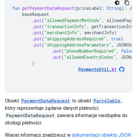
fun
getPaymentDataRequest
(
priceLabel
:
String
):
JSO
baseRequest
.
put
(
"allowedPaymentMethods"
,
allowedPayme
.
put
(
"transactionInfo"
,
getTransactionInfo
.
put
(
"merchantInfo"
,
merchantInfo
)
.
put
(
"shippingAddressRequired"
,
true
)
.
put
(
"shippingAddressParameters"
,
JSONObje
.
put
(
"phoneNumberRequired"
,
false
)
.
put
(
"allowedCountryCodes"
,
JSONAr
)
PaymentsUtil
.
kt
Obiekt
PaymentDataRequest
to obiekt
Parcelable
,
który reprezentuje żądanie danych płatności.
PaymentDataRequest
zawiera informacje niezbędne do
obsługi płatności.
Więcej informacji znajdziesz w
dokumentacji obiektu JSON