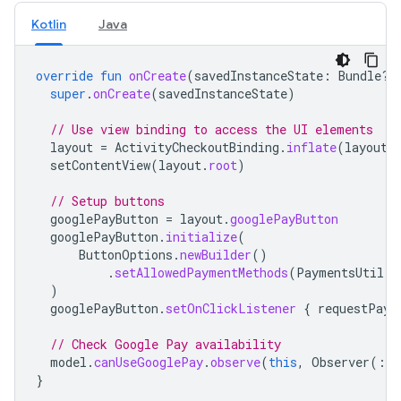
Kotlin
Java
override
fun
onCreate
(
savedInstanceState
:
Bundle?)
super
.
onCreate
(
savedInstanceState
)
// Use view binding to access the UI elements
layout
=
ActivityCheckoutBinding
.
inflate
(
layoutI
setContentView
(
layout
.
root
)
// Setup buttons
googlePayButton
=
layout
.
googlePayButton
googlePayButton
.
initialize
(
ButtonOptions
.
newBuilder
()
.
setAllowedPaymentMethods
(
PaymentsUtil
.
a
)
googlePayButton
.
setOnClickListener
{
requestPaym
// Check Google Pay availability
model
.
canUseGooglePay
.
observe
(
this
,
Observer
(
::
}