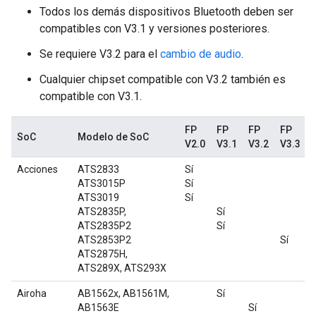
Todos los demás dispositivos Bluetooth deben ser
compatibles con V3.1 y versiones posteriores.
Se requiere V3.2 para el
cambio de audio
.
Cualquier chipset compatible con V3.2 también es
compatible con V3.1.
FP
FP
FP
FP
SoC
Modelo de SoC
V2.0
V3.1
V3.2
V3.3
Acciones
ATS2833
Sí
ATS3015P
Sí
ATS3019
Sí
ATS2835P,
Sí
ATS2835P2
Sí
ATS2853P2
Sí
ATS2875H,
ATS289X, ATS293X
Airoha
AB1562x, AB1561M,
Sí
AB1563E
Sí