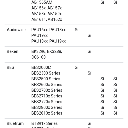
AB1565AM
Sí
Sí
S
AB156x, AB157x,
S
AB158x, AB159x
AB1611, AB162x
Audiowise
PAU16xx, PAU18xx,
Sí
PAU19xx
Sí
PAU18xx, PAU19xx
Beken
BK3296, BK3288,
Sí
CC6100
BES
BES2000IZ
Sí
BES2300 Series
Sí
BES2500 Series
Sí
Sí
S
BES2600x Series
Sí
Sí
S
BES2700x Series
Sí
Sí
S
BES2710x Series
Sí
Sí
S
BES2720x Series
Sí
Sí
S
BES2800x Series
Sí
Sí
S
BES2810x Series
Sí
Sí
S
Bluetrum
BT891x Series
Sí