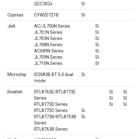
QCC302x
Sí
Cypress
CYW20721B
Sí
Jieli
AC/JL700N Series
Sí
JL701N Series
Sí
JL703N Series
Sí
JL708N Series
Sí
AC689N Series
Sí
JL709N Series
Sí
JL710N Series
Sí
Microchip
IS2083B BT 5.0 dual
Sí
mode
Realtek
RTL8763E/RTL8773E
Sí
Sí
S
Series
Sí
Sí
S
RTL8773D Series
Sí
Sí
S
RTL8773C Series
Sí
RTL8773B/RTL8753B
Sí
Series
RTL8763B Series