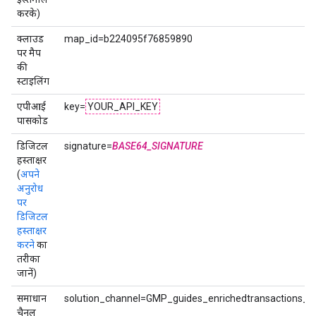
करके)
क्लाउड
map_id=b224095f76859890
पर मैप
की
स्टाइलिंग
एपीआई
key=
YOUR_API_KEY
पासकोड
डिजिटल
signature=
BASE64_SIGNATURE
हस्ताक्षर
(
अपने
अनुरोध
पर
डिजिटल
हस्ताक्षर
करने
का
तरीका
जानें)
समाधान
solution_channel=GMP_guides_enrichedtransactions_v
चैनल