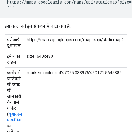
https://maps.googleapis.com/maps/api/staticmap?size=
इस कॉल को इन सेक्शन में बांटा गया है:
एपीआई
https://maps.googleapis.com/maps/api/staticmap?
यूआरएल
इमेज का
size=640x480
साइज़
कारोबारी
markers=color:red%7C25.033976%2C121.5645389
या कंपनी
की जगह
की
जानकारी
देने वाले
मार्कर
(
यूआरएल
एन्कोडिंग
का
इस्तेमाल