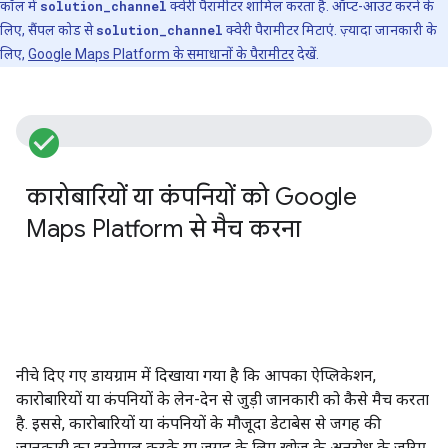
कॉल में
solution_channel
क्वेरी पैरामीटर शामिल करता है. ऑप्ट-आउट करने के
लिए, सैंपल कोड से
solution_channel
क्वेरी पैरामीटर मिटाएं. ज़्यादा जानकारी के
लिए,
Google Maps Platform के समाधानों के पैरामीटर
देखें.
check_circle_filled
इ
कारोबारियों या कंपनियों को Google
उ
Maps Platform से मैच करना
म
इ
क
ग
P
A
नीचे दिए गए डायग्राम में दिखाया गया है कि आपका ऐप्लिकेशन,
कारोबारियों या कंपनियों के लेन-देन से जुड़ी जानकारी को कैसे मैच करता
है. इससे, कारोबारियों या कंपनियों के मौजूदा डेटाबेस से जगह की
जानकारी का इस्तेमाल करके या जगह के लिए खोज के अनुरोध के ज़रिए