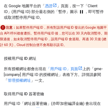
在 Google 地圖平台的「
憑證
」頁面，按一下「Client
pause
ID」(用戶端 ID)
部分最右側的「暫停」圖示
，即可暫停
或取消暫停用戶端 ID。
注意：
如果暫停用戶端 ID，所有對該用戶端 ID 發出的 Google 地圖平
台 API 呼叫都會遭拒。暫停用戶端 ID 後，您可以在 30 天內取消暫停。期
限過後，如未取消暫停用戶端 ID，該用戶端 ID 會過期。再過 30 天後 (總
計 60 天)，Cloud 控制台便不會再顯示該 ID。
授權用戶端 ID 網址
所有授權網址都會出現在
「用戶端 ID」頁面
上的「gme-
[company] 用戶端 ID 的授權網址」
表格下方。詳情請參閱
「
管理授權網址
」一文。
取得用戶端 ID 簽署密鑰
用戶端 ID「網址簽署密鑰」
(亦即加密編譯金鑰) 會出現在