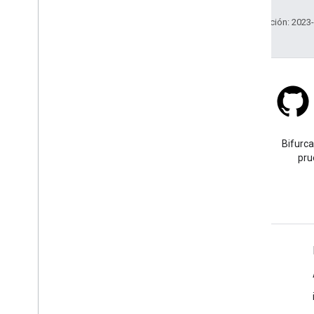
Última actualización: 2023
Stack Overflow
Haz una pregunta con la
Bifurca
etiqueta google-maps.
pru
Más información
Preguntas frecuentes
Selector de API