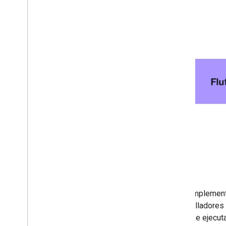
Los complementos
desarrolladores 
la que se ejecut