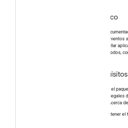
Público
Esta documentac
conocimientos s
desarrollar apli
los métodos, co
Requisitos
Si usas el paque
avisos legales 
menú "Acerca de
Para obtener el 