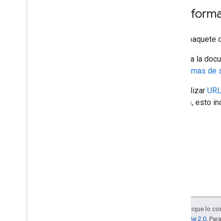
Plataform
Con el paquete 
Consulta la docu
plataformas de
Para utilizar
URL
móviles, esto i
Salvo que se indique lo con
la
licencia Apache 2.0
. Par