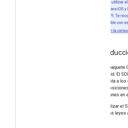
Para poder utilizar 
SDK de Maps para iOS y 
una clave de API. Te re
alguien disponible con e
asignar roles en la cons
Introducc
Con el paquete 
o Android. El SD
respuesta a los 
superposiciones 
ubicaciones en e
Para utilizar el
todas las leyes 