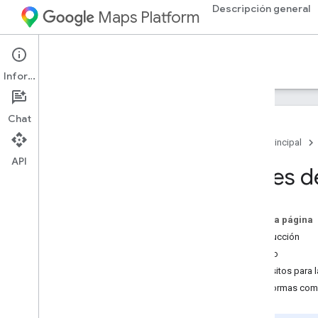
Descripción general
Maps Platform
Google Maps for Flutter
Información
Cómo comenzar a utilizar Flutter
Chat
Descripción general
Página principal
Configura un proyecto de Flutter
API
Agrega un mapa con un marcador
Antes d
Referencia
Página principal del paquete
En esta página
Documentación de referencia
Introducción
Público
Asistencia
Requisitos para l
Cómo ver
/
informar problemas en
Plataformas com
Git
Hub